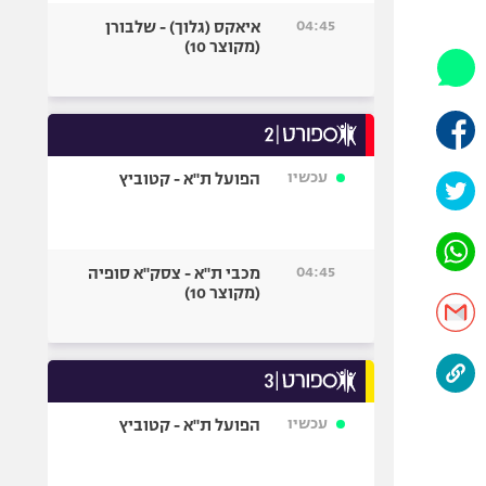
היאבקות WWE
04:45
איאקס (גלוך) - שלבורן
אופניים
(מקוצר 10)
ספורט מוטורי
כדורמים
פוטבול אמריקאי NFL
בייסבול MLB
עכשיו
הפועל ת"א - קטוביץ
ספורט אתגרי
ואקסטרים
אומנויות לחימה
04:45
מכבי ת"א - צסק"א סופיה
גיימינג E-Sports
(מקוצר 10)
עכשיו
הפועל ת"א - קטוביץ