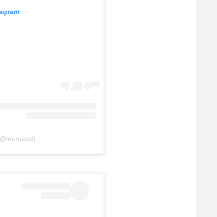
tagram
(@leomessi)