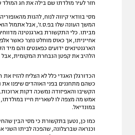
חזר לעיר מולדתו שם בילה את חג המולד 
מסי בוודאי קיווה לנוח, להנות מהאופוריה
המשך העונה שלו בפ.ס.ז', אבל אתמול הו
מביתו. כלי התקשורת בארגנטינה מדווחי
אחייניתו, אך כאוס מוחלט נוצר כאשר אלפ
הארגנטינאים ידועים כפאנטים והם מיד ה
הלהיב את קפטן הנבחרת המקומית, אבל ככ
הכדורגלן האגדי כלל לא הצליח להזיז את ר
כשהם מתחננים בפני האוהדים שיפנו את ה
הקשיבו והאפיזודה נמשכה דקות ארוכות. 
אמש מה מצפה לו לשארית חייו במולדתו, 
במונדיאל.
כמו כן, נטען בתקשורת כי מסי הבין שהחי
וכנראה שברצלונה, שהפכה לביתו השני אח