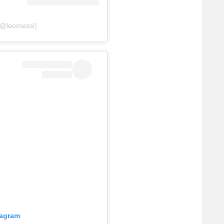
(@leomessi)
tagram