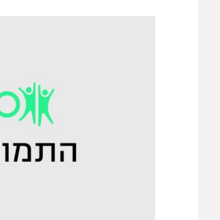
משתתפים וזוכים בפרסים
מכבי ת
הפועל 
תקנון משתתפים וזוכים בפרסים
הפועל 
תקנון עבור פעילות אלקטרה
הפועל 
תקנון עבור פעילות ספורט 1 – "מרלן"
מכבי נ
טניס
בני יהו
גיימינג E-Sports
תנאי שימוש
מדיניות פרטיות
תקנון פעילות ספורט 1
רשיון להקרנה פומבית לבית עסק
הצטרפות לחבילת הערוצים
לוח דרושים – ג'ובנט
תגיות