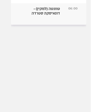
06:00
טוונטה (למקין) -
דונאיסקה סטרדה