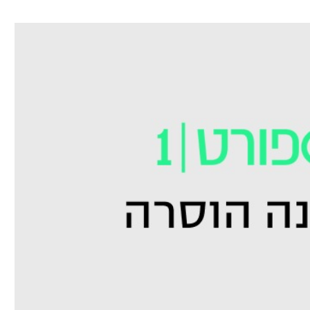
ל אביב
ליגה טורקית
תל אביב
ליגה סינית
חיפה
ליגה ברזילאית
באר שבע
ליגות נוספות
תניה
דה