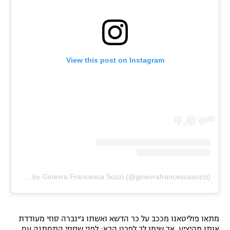
רשיון להקרנה פומבית לבית עסק
הצטרפות לחבילת הערוצים
View this post on Instagram
לוח דרושים – ג'ובנט
תגיות
המגזין
A post shared by Ginevra Francesca Sozzi (@ginevrafrancescasozzi)
מתאו פוליטאנו מככב על כר הדשא ואשתו ג'ינברה סוזי מעודדת
אותו מהיציע, אך שימו לב לפרט הבא: לפני שסוזי התחתנה עם