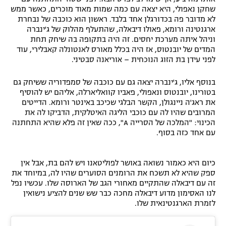
שחקן נאפולי, היא יצאה עם כמה שמות מאוד מוכרים, כאשר ממש
לא מדובר פה בכדורגלן אחד בלבד. ראשון הוא כוכבה של נבחרת
ארגנטינה ורומא, פאולו דיבאלה, שהתעלף מהלוק של ג'ינברה
וניהל איתה מערכת יחסים. זה היה בתקופה בה שיחק תחת
המדים של יובנטוס, אז היה בכלל מאורס לאנטונלה קאבלירי, עוד
לפני עידן בת הזוג הנוכחית – אוריאנה סבטיני.
בנוסף אליו, ג'ינברה יצאה גם עם כוכבה של סמפדוריה ששיחק גם
בטורינו, יובנטוס ונאפולי, פאביו קוואליארלה, אליהם יש להוסיף
את ראג'ה ניינגולן, הקשר הבלגי שכיכב באינטר ורומא. הדייטים
המרובים שהיו לה עם כוכבי הליגה האיטלקית, הדביקו לה את
הכינוי: "המלכה של הסרייה A", ככה שאין זה פלא שהיא התחתנה
עם אחד כזה בסוף.
כיום היא כאמור נשואה באושר לפוליטאנו ויש להם בת, אבל אין
ספק שהיא לא תשכח את הרומנים הסוערים שהיו לה, במיוחד את
זה עם דיבאלה שהתקיים מאחורי הגב של הארוסה שלו. עכשיו נפל
לנו האסימון מדוע דיבאלה מחכה כבר שש שנים להציע נישואין
לזמרת הארגנטינאית שלו.