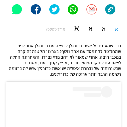
"מחצית בשכונה" – פודקאסט
אופניים
ספורט מוטורי
משתתפים וזוכים בפרסים
א
א
א
א
(גודל טקסט)
כדורמים
תקנון משתתפים וזוכים בפרסים
טניס
כבר שמעתם על אשת כדורגלן שיצאה עם כדורגלן אחר לפני
שהחליטה להתמסד עם אחד נוסף? בארצנו הקטנה זה קרה
פוטבול אמריקאי NFL
תקנון עבור פעילות אלקטרה
במכבי חיפה, אחרי שמאור לוי ויהב פרץ נפרדו, והאחרונה החלה
לצאת עם שחקן הפועל חדרה, אפיק קטן. כעת, מסתבר
גיימינג E-Sports
בייסבול MLB
שבשורותיה של נבחרת איטליה יש אשת כדורגלן שיש לה ברזומה
תקנון עבור פעילות ספורט 1 – "מרלן"
רשימה הרבה יותר ארוכה של כדורגלנים.
ספורט אתגרי ואקסטרים
תנאי שימוש
אומנויות לחימה
מדיניות פרטיות
גיימינג E-Sports
תקנון פעילות ספורט 1