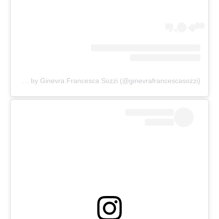
A post shared by Ginevra Francesca Sozzi (@ginevrafrancescasozzi)