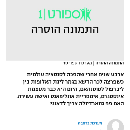
כדורסל נשים
נבחרת ישראל
יורוליג
ליגה ספרדית
טניס
VOD
מכבי תל אביב
מכבי חיפה
יורוקאפ
ליגה איטלקית
כדוריד
הפועל חולון
בית"ר ירושלים
רץ ברשת
ליגה צרפתית
כדורעף
הפועל ירושלים
מכבי תל אביב
ליגה הולנדית
שחייה
תוצאות
דני אבדיה
התמונה הוסרה
|
מערכת ספורט1
הפועל תל אביב
ליגה טורקית
ג'ודו
ארבע שנים אחרי שהפכה לסנסציה עולמית
הפועל חיפה
לוח שידורים
כשפרצה לכר הדשא בגמר ליגת האלופות בין
ליגה סינית
אגרוף
ליברפול לטוטנהאם, היום היא כבר מעצמת
הפועל באר שבע
אינסטגרם, אימפריית אונליפאנס ואישה עשירה.
ליגה ברזילאית
ברחבה
ספורט אולימפי
האם פפ גווארדיולה צריך לדאוג?
מכבי נתניה
ליגות נוספות
UFC
"מעל הליגה" – פודקאסט
בני יהודה
מערכת ברחבה
היאבקות WWE