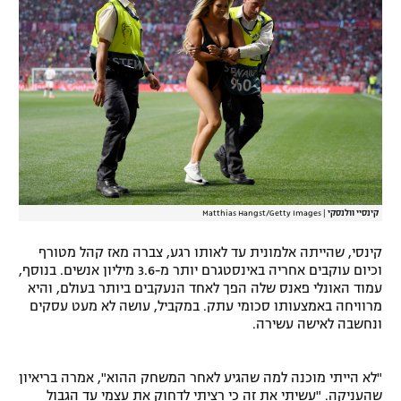
רשיון להקרנה פומבית לבית עסק
הצטרפות לחבילת הערוצים
לוח דרושים – ג'ובנט
תגיות
המגזין
קינסיי וולנסקי
|
Matthias Hangst/Getty Images
קינסי, שהייתה אלמונית עד לאותו רגע, צברה מאז קהל מטורף
וכיום עוקבים אחריה באינסטגרם יותר מ-3.6 מיליון אנשים. בנוסף,
עמוד האונלי פאנס שלה הפך לאחד הנעקבים ביותר בעולם, והיא
מרוויחה באמצעותו סכומי עתק. במקביל, עושה לא מעט עסקים
ונחשבה לאישה עשירה.
"לא הייתי מוכנה למה שהגיע לאחר המשחק ההוא", אמרה בריאיון
שהעניקה. "עשיתי את זה כי רציתי לדחוק את עצמי עד הגבול