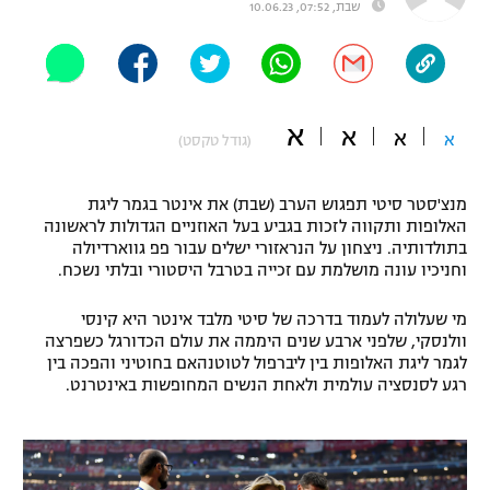
שבת, 07:52, 10.06.23
"מחצית בשכונה" – פודקאסט
אופניים
ספורט מוטורי
משתתפים וזוכים בפרסים
א
א
א
א
(גודל טקסט)
כדורמים
תקנון משתתפים וזוכים בפרסים
טניס
פוטבול אמריקאי NFL
מנצ'סטר סיטי תפגוש הערב (שבת) את אינטר בגמר ליגת
תקנון עבור פעילות אלקטרה
האלופות ותקווה לזכות בגביע בעל האוזניים הגדולות לראשונה
בתולדותיה. ניצחון על הנראזורי ישלים עבור פפ גווארדיולה
גיימינג E-Sports
בייסבול MLB
וחניכיו עונה מושלמת עם זכייה בטרבל היסטורי ובלתי נשכח.
תקנון עבור פעילות ספורט 1 – "מרלן"
ספורט אתגרי ואקסטרים
מי שעלולה לעמוד בדרכה של סיטי מלבד אינטר היא קינסי
תנאי שימוש
וולנסקי, שלפני ארבע שנים היממה את עולם הכדורגל כשפרצה
אומנויות לחימה
לגמר ליגת האלופות בין ליברפול לטוטנהאם בחוטיני והפכה בין
רגע לסנסציה עולמית ולאחת הנשים המחופשות באינטרנט.
מדיניות פרטיות
גיימינג E-Sports
תקנון פעילות ספורט 1