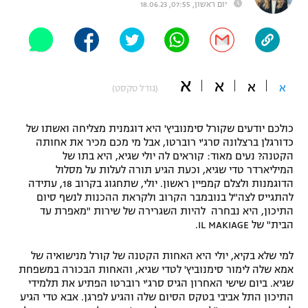
יום ראשון, 07:55, 18.06.23
"מחצית בשכונה" – פודקאסט
אופניים
ספורט מוטורי
משתתפים וזוכים בפרסים
א
א
א
א
(גודל טקסט)
כדורמים
תקנון משתתפים וזוכים בפרסים
טניס
פוטבול אמריקאי NFL
כולכם יודעים שקורל סימנוביץ' היא דוגמנית מצליחה ואשתו של
תקנון עבור פעילות אלקטרה
כדורגלן ברצלונה סרג'י רוברטו, אבל מי מכם מכיר את אחותה
הקטנה? נעים מאוד: קוראים לה יולי שגיא, היא בתו של
גיימינג E-Sports
בייסבול MLB
המיליארדר טדי שגיא, וכעת הגיע תורה לעלות על מסלול
תקנון עבור פעילות ספורט 1 – "מרלן"
הדוגמנות ולצלם קמפיין ראשון. יולי, שתחגוג בקרוב 18, עתידה
ספורט אתגרי ואקסטרים
להתגייס לצה"ל בנובמבר הקרוב ולקראת ההכנות לנשף סיום
תנאי שימוש
התיכון, היא נבחרה להיות השגרירה של שירות "מאפרת עד
הבית" של IL MAKIAGE.
אומנויות לחימה
מדיניות פרטיות
למי שלא בקיא, יולי היא האחות הקטנה של קורל מנישואיה של
גיימינג E-Sports
אמא שלה לימור סימנוביץ' לטדי שגיא, והאחות הבכורה במשפחת
שגיא. ביום שישי האחרון הגיס סרג'י רוברטו הפתיע את תלמידי
תקנון פעילות ספורט 1
התיכון התל אביבי בטקס הסיום שלה והגיע לפרגן. אבא טדי הגיע