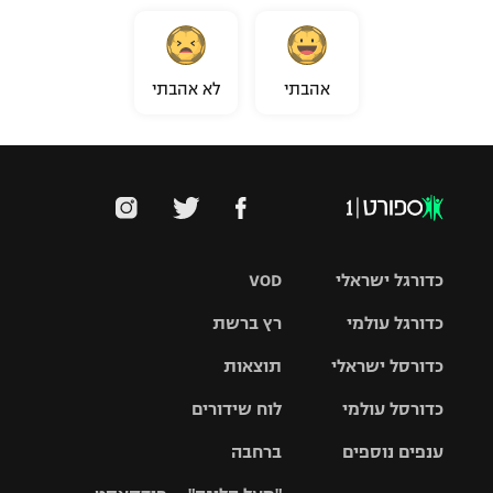
אהבתי
לא אהבתי
כדורגל ישראלי
VOD
כדורגל עולמי
רץ ברשת
ליגת העל
כדורסל ישראלי
תוצאות
ליגת
ליגה לאומית
האלופות
כדורסל עולמי
לוח שידורים
ליגת ווינר
סל
גביע הטוטו
ענפים נוספים
ברחבה
ליגה
NBA
אירופית