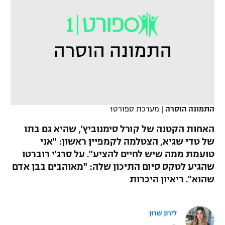
כדורסל נשים
נבחרת ישראל
יורוליג
ליגה ספרדית
טניס
VOD
מכבי תל אביב
מכבי חיפה
יורוקאפ
ליגה איטלקית
כדוריד
הפועל חולון
בית"ר ירושלים
רץ ברשת
ליגה צרפתית
כדורעף
הפועל ירושלים
מכבי תל אביב
ליגה הולנדית
שחייה
תוצאות
דני אבדיה
התמונה הוסרה
|
מערכת ספורט1
הפועל תל אביב
ליגה טורקית
ג'ודו
האחות הקטנה של קורל סימנוביץ', שהיא גם בתו
הפועל חיפה
לוח שידורים
של טדי שגיא, הצטלמה לקמפיין ראשון: "אני
ליגה סינית
אגרוף
טועמת ממה שיש לחיים להציע". על סרג'י רוברטו
הפועל באר שבע
שהגיע לטקס סיום התיכון שלה: "מאוהבים בבן אדם
ליגה ברזילאית
ברחבה
ספורט אולימפי
שהוא". ריאיון היכרות
מכבי נתניה
ליגות נוספות
UFC
"מעל הליגה" – פודקאסט
בני יהודה
לירון שרון
היאבקות WWE