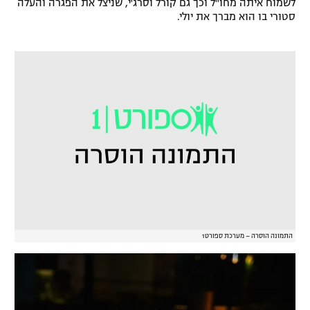
לשמוח איתה מחו"ל וכך גם קורל וסרג'י, שניצל את הפגרה והעלה
סטורי בו הוא מברך את יולי.
רשיון להקרנה פומבית לבית עסק
הצטרפות לחבילת הערוצים
לוח דרושים – ג'ובנט
תגיות
המגזין
התמונה הוסרה – מערכת ספורט1