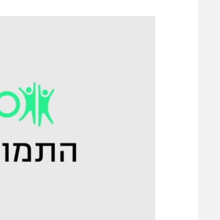
משתתפים וזוכים בפרסים
מכבי ת
הפועל 
תקנון משתתפים וזוכים בפרסים
הפועל 
תקנון עבור פעילות אלקטרה
הפועל 
תקנון עבור פעילות ספורט 1 – "מרלן"
מכבי נ
טניס
בני יהו
גיימינג E-Sports
תנאי שימוש
מדיניות פרטיות
תקנון פעילות ספורט 1
רשיון להקרנה פומבית לבית עסק
הצטרפות לחבילת הערוצים
לוח דרושים – ג'ובנט
תגיות