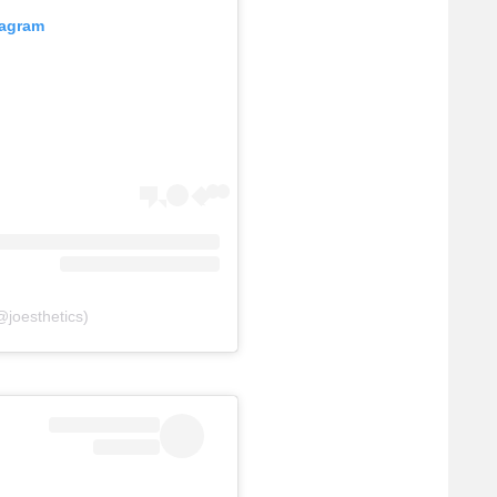
tagram
@joesthetics)