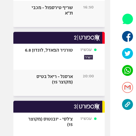
היאבקות WWE
16:50
שריף טירספול - מכבי
אופניים
ת"א
ספורט מוטורי
כדורמים
פוטבול אמריקאי NFL
בייסבול MLB
עכשיו
טורניר הפאדל, לונדון 6.8
ספורט אתגרי
ישיר
ואקסטרים
אומנויות לחימה
20:00
ארסנל - ריאל בטיס
גיימינג E-Sports
(מקוצר 15)
עכשיו
צ'לסי - יובנטוס (מקוצר
15)