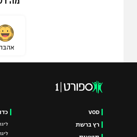
מה דע
אהבת
VOD
כדו
רץ ברשת
ליגת
ליגה