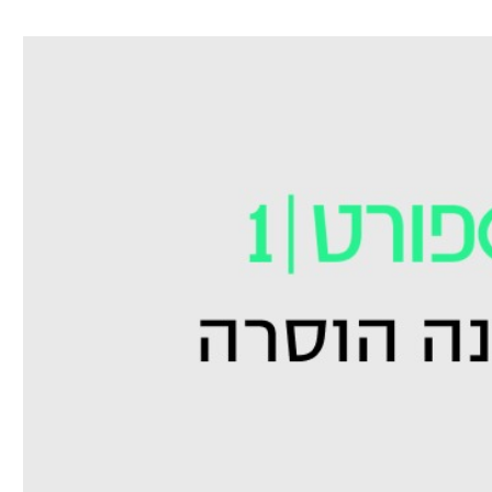
ל אביב
ליגה טורקית
תל אביב
ליגה סינית
חיפה
ליגה ברזילאית
באר שבע
ליגות נוספות
תניה
דה