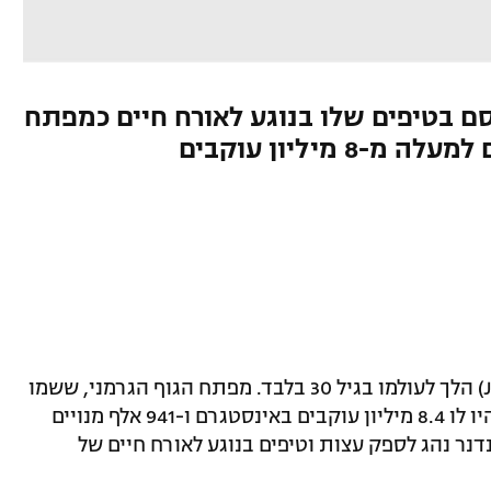
(Joesthetics) התפרסם בטיפים שלו בנוגע לאורח חיים כמפתח
 מיליון עוקבים
היוטיובר הידוע ג'ו אסטטיקס (Joesthetics) הלך לעולמו בגיל 30 בלבד. מפתח הגוף הגרמני, ששמו
האמיתי ג'ו לינדנר, הפך לסנסציית רשת והיו לו 8.4 מיליון עוקבים באינסטגרם ו-941 אלף מנויים
דנר נהג לספק עצות וטיפים בנוגע לאורח חיים של