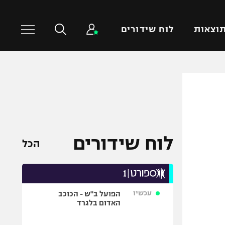
וצאות
לוח שידורים
כדורסל עולמי
ענפים נוספים
NBA
טניס
יורוליג
כדוריד
יורוקאפ
כדורעף
לוח שידורים
הכל
שחייה
ג'ודו
אגרוף
עכשיו
הפועל ב"ש - הכוכב
ספורט אולימפי
האדום בלגרד
UFC