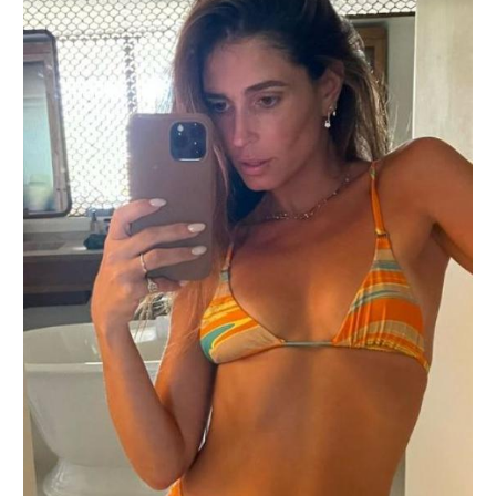
רשיון להקרנה פומבית לבית עסק
הצטרפות לחבילת הערוצים
לוח דרושים – ג'ובנט
תגיות
המגזין