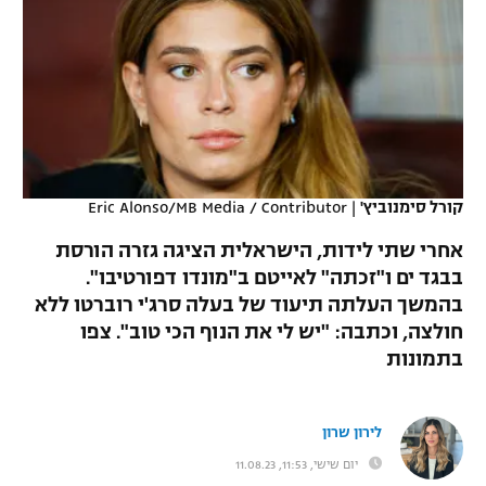
כדורסל נשים
נבחרת ישראל
יורוליג
ליגה ספרדית
טניס
VOD
מכבי תל אביב
מכבי חיפה
יורוקאפ
ליגה איטלקית
כדוריד
הפועל חולון
בית"ר ירושלים
רץ ברשת
ליגה צרפתית
כדורעף
הפועל ירושלים
מכבי תל אביב
ליגה הולנדית
קורל סימנוביץ'
|
Eric Alonso/MB Media / Contributor
שחייה
תוצאות
דני אבדיה
הפועל תל אביב
אחרי שתי לידות, הישראלית הציגה גזרה הורסת
ליגה טורקית
ג'ודו
בבגד ים ו"זכתה" לאייטם ב"מונדו דפורטיבו".
הפועל חיפה
לוח שידורים
בהמשך העלתה תיעוד של בעלה סרג'י רוברטו ללא
ליגה סינית
אגרוף
חולצה, וכתבה: "יש לי את הנוף הכי טוב". צפו
הפועל באר שבע
בתמונות
ליגה ברזילאית
ברחבה
ספורט אולימפי
מכבי נתניה
ליגות נוספות
UFC
לירון שרון
"מעל הליגה" – פודקאסט
בני יהודה
יום שישי, 11:53, 11.08.23
היאבקות WWE