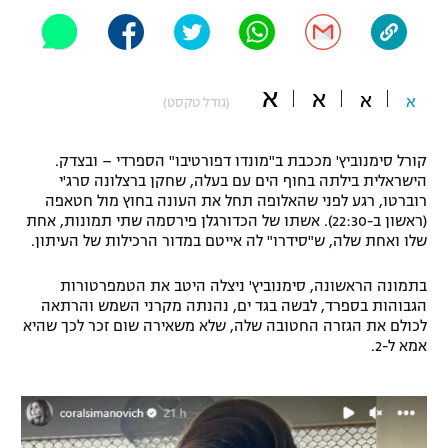
"מחצית בשכונה" – פודקאסט
אופניים
ספורט מוטורי
א
משתתפים וזוכים בפרסים
א
א
א
(גודל טקסט)
כדורמים
תקנון משתתפים וזוכים בפרסים
טניס
קורל סימנוביץ' מככבת ב"מונדו דפורטיבו" הספרדי – ובצדק.
הישראלית בילתה בחוף הים עם בעלה, שחקן ברצלונה סרג'י
פוטבול אמריקאי NFL
תקנון עבור פעילות אלקטרה
רוברטו, רגע לפני שהאלופה תחל את העונה בחוץ מול חטאפה
(ראשון ב-22:30). אשתו של הכדורגלן פירסמה שתי תמונות, אחת
גיימינג E-Sports
בייסבול MLB
שלו ואחת שלה, ש"סידרו" לה אייטם במדור הרכילות של העיתון.
תקנון עבור פעילות ספורט 1 – "מרלן"
ספורט אתגרי ואקסטרים
בתמונה הראשונה, סימנוביץ' ניצלה היטב את הטמפרטורות
תנאי שימוש
הגבוהות בספרד, לבשה בגד ים, נהנתה מקרני השמש והרתאה
לכולם את הגזרה החטובה שלה, שלא משאירה שום זכר לכך שהיא
אומנויות לחימה
אמא ל-2.
מדיניות פרטיות
גיימינג E-Sports
תקנון פעילות ספורט 1