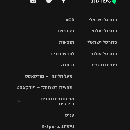
כדורגל ישראלי
VOD
כדורגל עולמי
רץ ברשת
ליגת העל
כדורסל ישראלי
תוצאות
ליגת
ליגה לאומית
האלופות
כדורסל עולמי
לוח שידורים
ליגת ווינר
סל
גביע הטוטו
ענפים נוספים
ברחבה
ליגה
NBA
אירופית
"מעל הליגה" – פודקאסט
ליגה לאומית
ליגיונרים
טניס
יורוליג
ליגה אנגלית
"מחצית בשכונה" – פודקאסט
כדורסל נשים
גביע המדינה
כדוריד
יורוקאפ
ליגה גרמנית
משתתפים וזוכים
בפרסים
מכבי תל
נבחרת
כדורעף
אביב
ישראל
ליגה
טניס
ספרדית
תקנון משתתפים
שחייה
הפועל חולון
מכבי חיפה
וזוכים בפרסים
גיימינג E-Sports