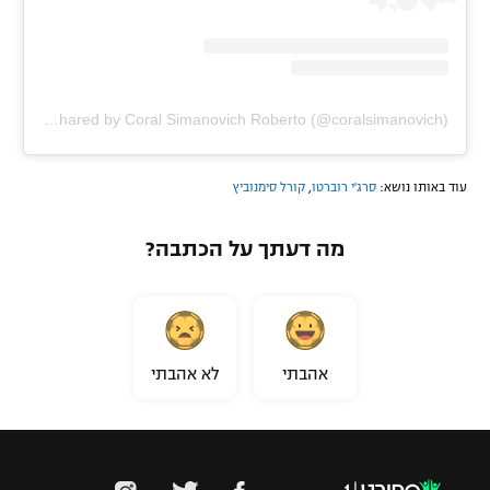
A post shared by Coral Simanovich Roberto (@coralsimanovich)
עוד באותו נושא:
סרג'י רוברטו
,
קורל סימנוביץ
מה דעתך על הכתבה?
אהבתי
לא אהבתי