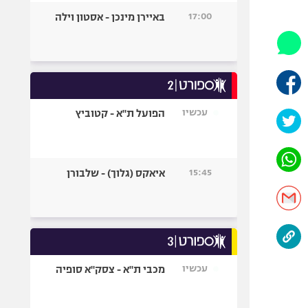
היאבקות WWE
17:00
באיירן מינכן - אסטון וילה
אופניים
ספורט מוטורי
כדורמים
פוטבול אמריקאי NFL
בייסבול MLB
עכשיו
הפועל ת"א - קטוביץ
ספורט אתגרי
ואקסטרים
אומנויות לחימה
15:45
איאקס (גלוך) - שלבורן
גיימינג E-Sports
עכשיו
מכבי ת"א - צסק"א סופיה