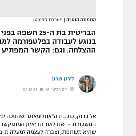
המגזין
התמונה הוסרה
|
מערכת ספורט1
הבריטית בת ה-25
בנוגע לעבודה בפלטפורמה למב
ההצלחה. וגם: הקשר המפתיע למ
לירון שרון
יום רביעי, 15:49, 04.10.23
אל ברוק, כוכבת ה"אונליפאנס" שהפכה למ
המשכורת – זאת לאור הריאיון המתוקשר 