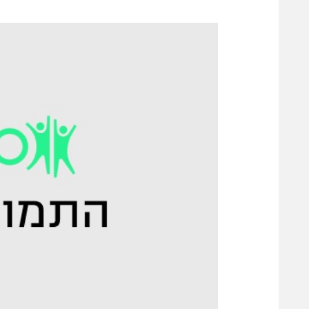
משתתפים וזוכים בפרסים
מכבי ת
הפועל 
תקנון משתתפים וזוכים בפרסים
הפועל 
תקנון עבור פעילות אלקטרה
הפועל 
תקנון עבור פעילות ספורט 1 – "מרלן"
מכבי נ
טניס
בני יהו
גיימינג E-Sports
תנאי שימוש
מדיניות פרטיות
תקנון פעילות ספורט 1
רשיון להקרנה פומבית לבית עסק
הצטרפות לחבילת הערוצים
לוח דרושים – ג'ובנט
תגיות