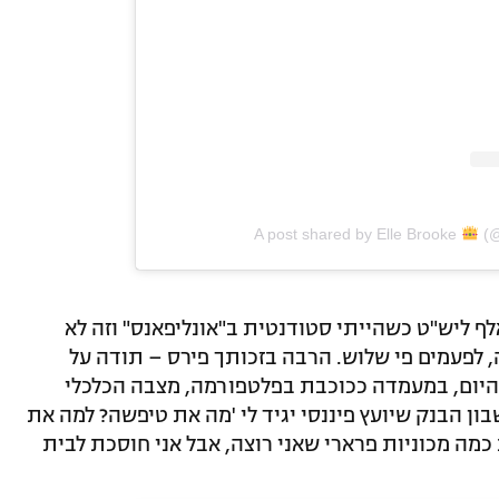
A post shared by Elle Brooke
(@
יטית בת ה-25 סיפרה: "הרווחתי 30 אלף ליש"ט כשהייתי סטודנטית ב"אונליפאנס" וזה לא
ה, לפעמים פי שלוש. הרבה בזכותך פירס – תודה על
שהיום, במעמדה ככוכבת בפלטפורמה, מצבה הכלכלי
ון הבנק שיועץ פיננסי יגיד לי 'מה את טיפשה? למה את
כמה מכוניות פרארי שאני רוצה, אבל אני חוסכת לבית