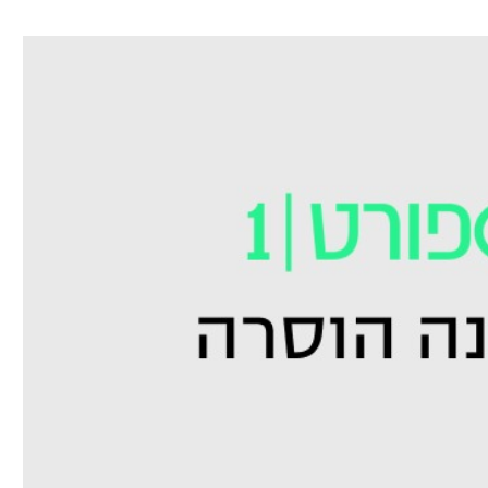
ל אביב
ליגה טורקית
תל אביב
ליגה סינית
חיפה
ליגה ברזילאית
באר שבע
ליגות נוספות
תניה
דה