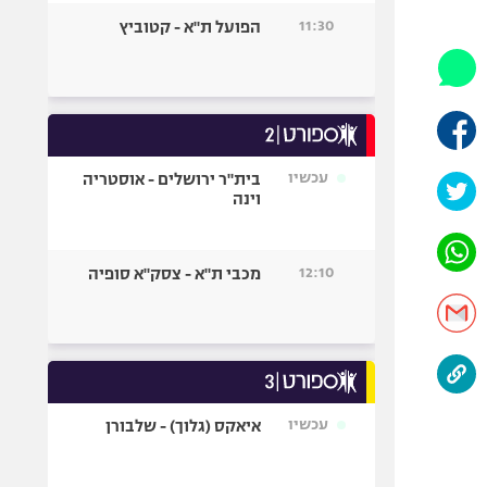
היאבקות WWE
11:30
הפועל ת"א - קטוביץ
אופניים
ספורט מוטורי
כדורמים
פוטבול אמריקאי NFL
בייסבול MLB
עכשיו
בית"ר ירושלים - אוסטריה
וינה
ספורט אתגרי
ואקסטרים
אומנויות לחימה
12:10
מכבי ת"א - צסק"א סופיה
גיימינג E-Sports
עכשיו
איאקס (גלוך) - שלבורן