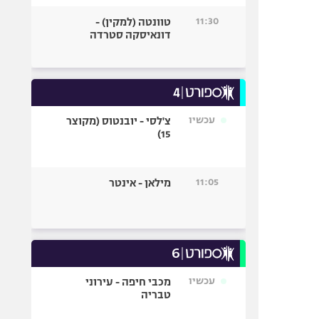
11:30
טוונטה (למקין) -
דונאיסקה סטרדה
עכשיו
צ'לסי - יובנטוס (מקוצר
15)
11:05
מילאן - אינטר
עכשיו
מכבי חיפה - עירוני
טבריה