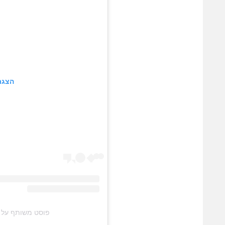
הצגת
פוסט משותף על ידי ‏‎Alba Casillas‎‏ (@‏asillas‎