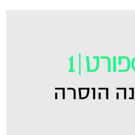
ל אביב
ליגה טורקית
תל אביב
ליגה סינית
חיפה
ליגה ברזילאית
באר שבע
ליגות נוספות
תניה
דה