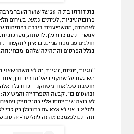
בת דודתו בת ה-29 של שוער
פרובוקטיביות, לעיתים כמעט בעירום מלא
לאחרונה, המשפיענית דיברה בפתיחות על ה
אפשרית עם כדורגלן. לדעתה, מערכת יחסי
חולפים עם מפורסמים. בראיון לתקשורת 
בגלל הפרסום והתהילה שלהם. מבחינתה, 
"זוגיות, זוגיות, זוגיות, זה לא משהו שאני
משוגעת על שחקני ריאל מדריד. וכן, אחד 
חושבת שכל אחד משחקני הכדורגל האלה מ
ובועטים בו", קבעה הספרדייה והמשיכה: "
לא רוצה שיתייחסו אליי כמו סטייק ויחשבו 
ג'וזליטו. אני לא אצא עם כדורגלן רק כדי 
תהיתם לעצמכם מה זה ג'וזליטו'- זה סוג של