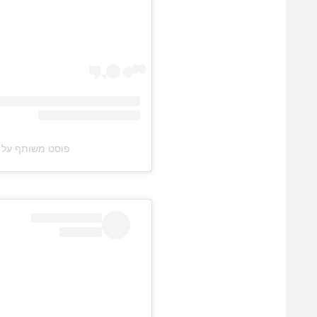
פוסט משותף על ידי ‏‎Alba Casillas‎‏ (@‏asillas‎