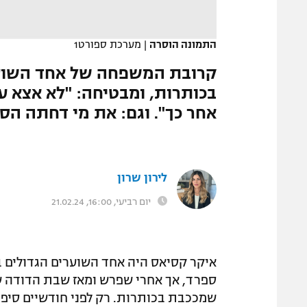
המגזין
התמונה הוסרה
|
מערכת ספורט1
קרובת המשפחה של אחד השוער
בכותרות, ומבטיחה: "לא אצא ע
אחר כך". וגם: את מי דחתה ה
לירון שרון
יום רביעי, 16:00, 21.02.24
איקר קסיאס היה אחד השוערים הגדולים ב
ספרד, אך אחרי שפרש ומאז שבת הדודה 
שמככבת בכותרות. רק לפני חודשיים סיפר