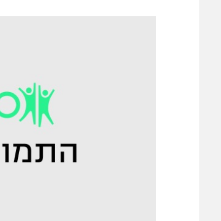
משתתפים וזוכים בפרסים
מכבי ת
הפועל 
תקנון משתתפים וזוכים בפרסים
הפועל 
תקנון עבור פעילות אלקטרה
הפועל 
תקנון עבור פעילות ספורט 1 – "מרלן"
מכבי נ
טניס
בני יהו
גיימינג E-Sports
תנאי שימוש
מדיניות פרטיות
תקנון פעילות ספורט 1
רשיון להקרנה פומבית לבית עסק
הצטרפות לחבילת הערוצים
לוח דרושים – ג'ובנט
תגיות