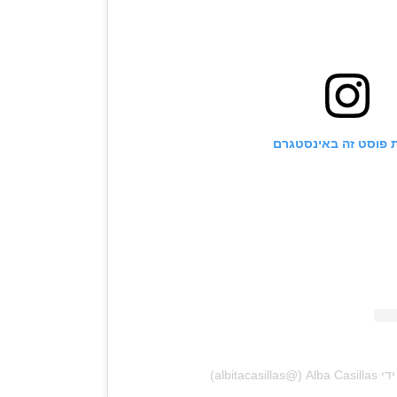
 פוסט זה באינסטגרם
‎albitac‏)