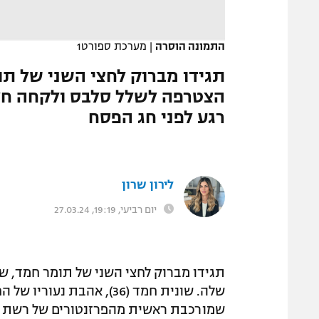
המגזין
התמונה הוסרה
|
מערכת ספורט1
תגידו מברוק לחצי השני של תו
הצטרפה לשלל סלבס ולקחה חלק
רגע לפני חג הפסח
לירון שרון
יום רביעי, 19:19, 27.03.24
תגידו מברוק לחצי השני של תומר חמד, 
שלה. שונית חמד (36), אהב
שמורכבת ראשית מהפרזנטורים של רשת האופ