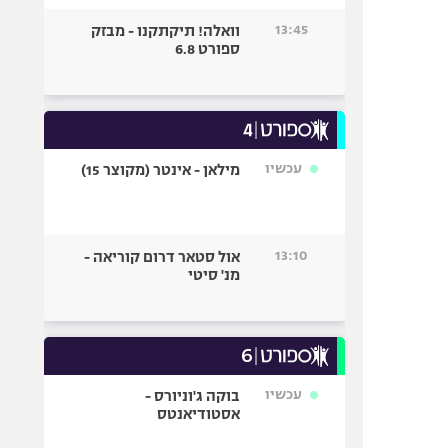
13:45
וואלה! תיקתקנו - מבזק
ספורט 6.8
עכשיו
מילאן - אינטר (מקוצר 15)
13:10
אול סטאר דרום קוריאה -
מנ' סיטי
עכשיו
בוקה ג'וניורס -
אסטודיאנטס