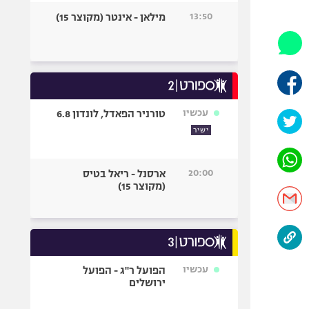
היאבקות WWE
13:50
מילאן - אינטר (מקוצר 15)
אופניים
ספורט מוטורי
כדורמים
פוטבול אמריקאי NFL
בייסבול MLB
עכשיו
טורניר הפאדל, לונדון 6.8
ספורט אתגרי
ישיר
ואקסטרים
אומנויות לחימה
20:00
ארסנל - ריאל בטיס
גיימינג E-Sports
(מקוצר 15)
עכשיו
הפועל ר"ג - הפועל
ירושלים