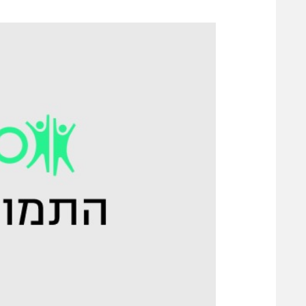
משתתפים וזוכים בפרסים
מכבי ת
הפועל 
תקנון משתתפים וזוכים בפרסים
הפועל 
תקנון עבור פעילות אלקטרה
הפועל 
תקנון עבור פעילות ספורט 1 – "מרלן"
מכבי נ
טניס
בני יהו
גיימינג E-Sports
תנאי שימוש
מדיניות פרטיות
תקנון פעילות ספורט 1
רשיון להקרנה פומבית לבית עסק
הצטרפות לחבילת הערוצים
לוח דרושים – ג'ובנט
תגיות