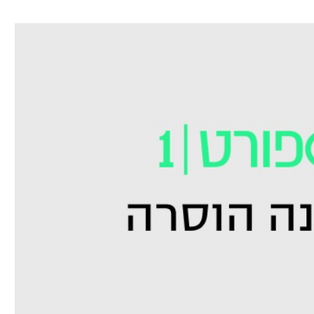
ל אביב
ליגה טורקית
תל אביב
ליגה סינית
חיפה
ליגה ברזילאית
באר שבע
ליגות נוספות
תניה
דה