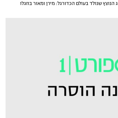
וג הנוצץ שנולד בעולם הכדורגל: מירן ומאור בוזגלו