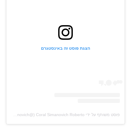
הצגת פוסט זה באינסטגרם
פוסט משותף על ידי ‏‎Coral Simanovich Roberto‎‏ (@‏‎coralsimanovich‎‏)