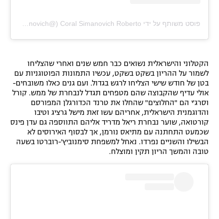
פוסט משותף על ידי ‏‎Coral Simanovich Roberto‎‏ (@‏‎coralsimanovich‎‏)
הקטלוני והישראלית נשואים כבר חמש שנים ואחרי שהצליחו
לשמור על ההריון בשקט בשקט, עכשיו התמונות הפוטוגניות עם
בטן של חודש שישי הצליחו לרגש בגדול. ועם גנים כאלו משובחים-
אולי עדיף שהקבוצה שהם מטפחים תגדל לנבחרת של ממש. קורל
וסרג'י הם "החלוצים" שהחלו את טרנד הכדורגלן המפורסם
והדוגמנית הישראלית, אחריהם עשו זאת מישל גרציג וטיבו
קורטואה, שוער נבחרת ריאל מדריד אליהם התווספה גם עדן פינס
שכמעט התחתנה עם מתיאס נורמן, אך לבסוף האירוסים לא
הבשילו והשניים נפרדו. נאחל למשפחת סימנוביץ'-רוברטו בשעה
טובה והמשך הריון תקין ומוצלח.