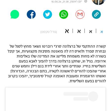
יום ראשון, 21:38, 16.06.24
"מחצית בשכונה" – פודקאסט
אופניים
ספורט מוטורי
משתתפים וזוכים בפרסים
א
א
א
א
(גודל טקסט)
כדורמים
תקנון משתתפים וזוכים בפרסים
טניס
פוטבול אמריקאי NFL
קשרה ההתקפי של ברצלונה סרג'י רוברטו נשאר מחוץ לסגל של
תקנון עבור פעילות אלקטרה
נבחרת ספרד ולואיס דה לה פואנטה מסיבות מקצועיות, אך קיבל
בשורה לא פחות משמחת מלייצג את המדינה שלו באליפות
גיימינג E-Sports
בייסבול MLB
אירופה. בגיל 31, שחקן ברצלונה בדרך להפוך לאבא בפעם
תקנון עבור פעילות ספורט 1 – "מרלן"
השלישית בחייו. שנתיים וחצי אחרי לידת בנם דילן וחמש שנים
ספורט אתגרי ואקסטרים
אחרי שהפכו להורים לראשונה לקאיה, בתם הבכורה, הכדורגלן
תנאי שימוש
ואשתו הדוגמנית ומעצבת האופנה קורל סימנוביץ', יהפכו בקרוב
להורים בפעם השלישית.
אומנויות לחימה
מדיניות פרטיות
גיימינג E-Sports
תקנון פעילות ספורט 1