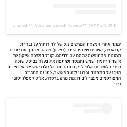
פוסט משותף על ידי ‏‎Coral Simanovich Roberto‎‏ (@‏‎coralsimanovich‎‏)
יממה אחרי הניצחון המרשים 0:3 של 'לה רוחה' על נבחרת
קרואטיה, השניים שיתפו הערב (ראשון) פוסט משותף עם סדרת
תמונות מהחופשה שלהם עם ילדיהם. קורל הוסיפה אייקון של
אישה הריונית, שמש וחמסה ושיתפה את בעלה בפוסט שזכה
מיידית לעשרות אלפי לייקים ותגובות. כל סלבריטאי ישראל מיידית
הגיבו על התמונה ופרגנו לזוג המאושר, כמו גם החברים
המפורסמים מעבר לים דוגמת מרק ברטרה, אליס קמפלו וסופי
בלבי.