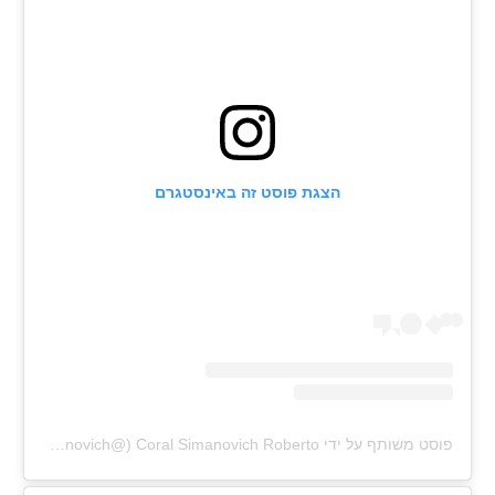
הצגת פוסט זה באינסטגרם
פוסט משותף על ידי ‏‎Coral Simanovich Roberto‎‏ (@‏‎coralsimanovich‎‏)