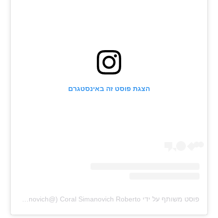
רשיון להקרנה פומבית לבית עסק
הצטרפות לחבילת הערוצים
לוח דרושים – ג'ובנט
תגיות
הצגת פוסט זה באינסטגרם
המגזין
פוסט משותף על ידי ‏‎Coral Simanovich Roberto‎‏ (@‏‎coralsimanovich‎‏)