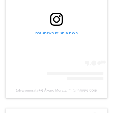
רשיון להקרנה פומבית לבית עסק
הצטרפות לחבילת הערוצים
לוח דרושים – ג'ובנט
הצגת פוסט זה באינסטגרם
תגיות
המגזין
פוסט משותף על ידי ‏‎Álvaro Morata‎‏ (@‏‎alvaromorata‎‏)