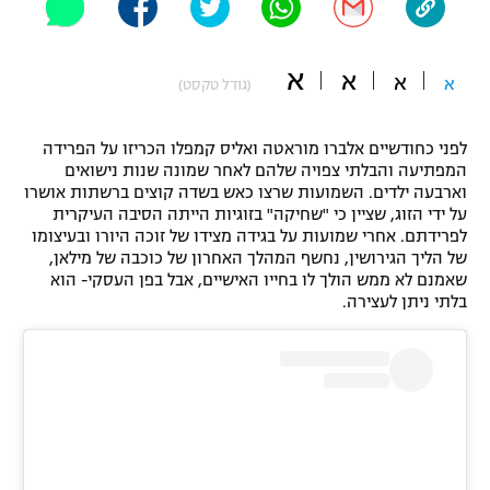
"מחצית בשכונה" – פודקאסט
אופניים
א
א
א
א
(גודל טקסט)
ספורט מוטורי
משתתפים וזוכים בפרסים
לפני כחודשיים אלברו מוראטה ואליס קמפלו הכריזו על הפרידה
כדורמים
תקנון משתתפים וזוכים בפרסים
המפתיעה והבלתי צפויה שלהם לאחר שמונה שנות נישואים
טניס
וארבעה ילדים. השמועות שרצו כאש בשדה קוצים ברשתות אושרו
פוטבול אמריקאי NFL
על ידי הזוג, שציין כי "שחיקה" בזוגיות הייתה הסיבה העיקרית
תקנון עבור פעילות אלקטרה
לפרידתם. אחרי שמועות על בגידה מצידו של זוכה היורו ובעיצומו
גיימינג E-Sports
בייסבול MLB
של הליך הגירושין, נחשף המהלך האחרון של כוכבה של מילאן,
תקנון עבור פעילות ספורט 1 – "מרלן"
שאמנם לא ממש הולך לו בחייו האישיים, אבל בפן העסקי- הוא
בלתי ניתן לעצירה.
ספורט אתגרי ואקסטרים
תנאי שימוש
אומנויות לחימה
מדיניות פרטיות
גיימינג E-Sports
תקנון פעילות ספורט 1