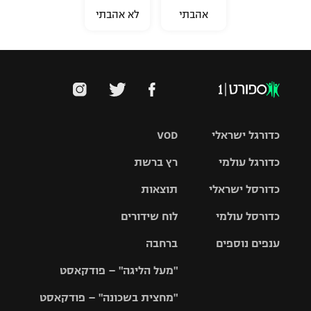
אהבתי
לא אהבתי
כדורגל ישראלי
VOD
כדורגל עולמי
רץ ברשת
ליגת העל
כדורסל ישראלי
תוצאות
ליגת
ליגה לאומית
האלופות
כדורסל עולמי
לוח שידורים
ליגת ווינר
סל
גביע הטוטו
ענפים נוספים
ברחבה
ליגה
NBA
אירופית
"מעל הליגה" – פודקאסט
ליגה לאומית
ליגיונרים
טניס
יורוליג
ליגה אנגלית
"מחצית בשכונה" – פודקאסט
כדורסל נשים
גביע המדינה