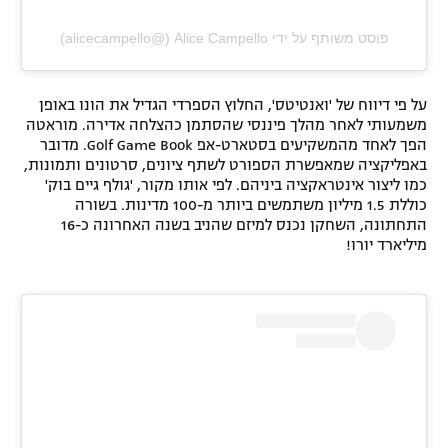
פוסט משותף על ידי ‏‎Alice Campello‎‏ (@‏‎alicecampello‎‏)
על פי דיווח של 'ואנטיטס', החלוץ הספרדי הגדיל את הונו באופן
משמעותי לאחר מהלך פיננסי שהסתמן כהצלחה אדירה. מוראטה
הפך לאחד מהמשקיעים בסטארט-אפ Golf Game Book. מדובר
באפליקציה שמאפשרת הספורט לשתף ציונים, סרטונים ותמונות,
כמו ליצור אינטראקציה ביניהם. לפי אותו מקור, 'גולף גיים בוק'
כוללת 1.5 מיליון משתמשים ביותר מ-100 מדינות. בשורה
התחתונה, השחקן נכנס למיזם שהניב בשנה האחרונה כ-16
מיליארד יורו!