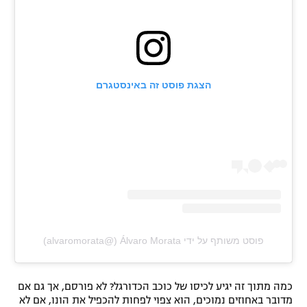
הצגת פוסט זה באינסטגרם
פוסט משותף על ידי ‏‎Álvaro Morata‎‏ (@‏‎alvaromorata‎‏)
כמה מתוך זה יגיע לכיסו של כוכב הכדורגל? לא פורסם, אך גם אם
מדובר באחוזים נמוכים, הוא צפוי לפחות להכפיל את הונו, אם לא