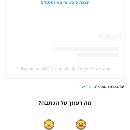
הצגת פוסט זה באינסטגרם
פוסט משותף על ידי ‏‎Álvaro Morata‎‏ (@‏‎alvaromorata‎‏)
עוד באותו נושא:
אלברו מוראטה
מה דעתך על הכתבה?