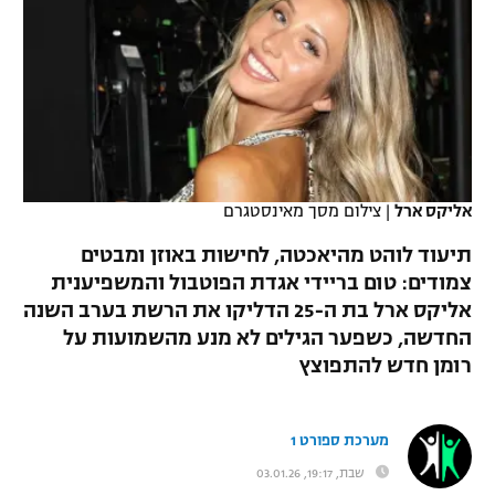
כדורסל נשים
נבחרת ישראל
יורוליג
ליגה ספרדית
טניס
VOD
מכבי תל אביב
מכבי חיפה
יורוקאפ
ליגה איטלקית
כדוריד
הפועל חולון
בית"ר ירושלים
רץ ברשת
ליגה צרפתית
כדורעף
הפועל ירושלים
מכבי תל אביב
ליגה הולנדית
אליקס ארל
|
צילום מסך מאינסטגרם
שחייה
תוצאות
דני אבדיה
הפועל תל אביב
תיעוד לוהט מהיאכטה, לחישות באוזן ומבטים
ליגה טורקית
ג'ודו
צמודים: טום בריידי אגדת הפוטבול והמשפיענית
הפועל חיפה
לוח שידורים
אליקס ארל בת ה-25 הדליקו את הרשת בערב השנה
ליגה סינית
אגרוף
החדשה, כשפער הגילים לא מנע מהשמועות על
הפועל באר שבע
רומן חדש להתפוצץ
ליגה ברזילאית
ברחבה
ספורט אולימפי
מכבי נתניה
ליגות נוספות
UFC
מערכת ספורט 1
"מעל הליגה" – פודקאסט
בני יהודה
שבת, 19:17, 03.01.26
היאבקות WWE