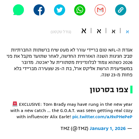
"מחצית בשכונה" – פודקאסט
אופניים
ספורט מוטורי
א
משתתפים וזוכים בפרסים
א
א
א
(גודל טקסט)
כדורמים
תקנון משתתפים וזוכים בפרסים
טניס
אגדת ה-NFL טום בריידי עורר לא מעט שיח ברשתות החברתיות
סביב חגיגות השנה האזרחית החדשה, לאחר שתועד מקבל את פני
פוטבול אמריקאי NFL
תקנון עבור פעילות אלקטרה
2026 כשהוא צמוד לבלונדינית מסתורית על יאכטה. מדובר
במשפיענית הרשת אליקס ארל, בת ה-25 שצעירה מבריידי בלא
גיימינג E-Sports
בייסבול MLB
פחות מ-23 שנה.
תקנון עבור פעילות ספורט 1 – "מרלן"
ספורט אתגרי ואקסטרים
צפו בסרטון
תנאי שימוש
אומנויות לחימה
EXCLUSIVE: Tom Brady may have rung in the new year
with a new catch … the G.O.A.T. was seen getting real cozy
מדיניות פרטיות
with influencer Alix Earle!
pic.twitter.com/aJ9xPHePeP
גיימינג E-Sports
January 1, 2026
— TMZ (@TMZ)
תקנון פעילות ספורט 1