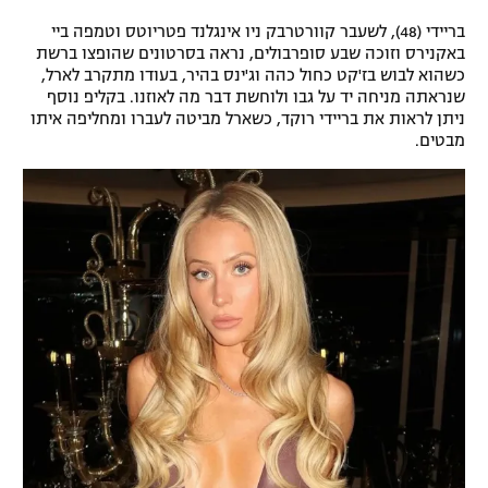
רשיון להקרנה פומבית לבית עסק
בריידי (48), לשעבר קוורטרבק ניו אינגלנד פטריוטס וטמפה ביי
באקנירס וזוכה שבע סופרבולים, נראה בסרטונים שהופצו ברשת
כשהוא לבוש בז'קט כחול כהה וג'ינס בהיר, בעודו מתקרב לארל,
הצטרפות לחבילת הערוצים
שנראתה מניחה יד על גבו ולוחשת דבר מה לאוזנו. בקליפ נוסף
ניתן לראות את בריידי רוקד, כשארל מביטה לעברו ומחליפה איתו
לוח דרושים – ג'ובנט
מבטים.
תגיות
המגזין