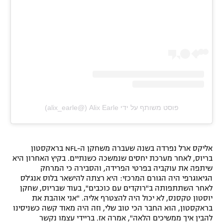
פוסט משותף על ידי ‏‎Alix Earle‎‏ (@‏‎alix_earle‎‏)
אליקס ארל נפרדה בשנה שעברה משחקן ה-NFL בראקסטון
בריוס, לאחר מערכת יחסים שנמשכה כשנתיים. בקיץ האחרון היא
שיתפה את עוקביה בפרטי הפרידה, והסבירה כי המרחק
הגיאוגרפי היה הגורם המרכזי: היא רצתה להישאר בלוס אנג'לס
לאחר השתתפותה ב"רוקדים עם כוכבים", בעוד שבריוס, שחקן
יוסטון טקסנס, לא יכול היה להצטרף אליה. "אני אוהבת את
בראקסטון, הוא החבר הכי טוב שלי, וזה היה מאוד קשה כשניסינו
להבין איך ממשיכים הלאה", אמרה אז. בריידי עצמו נקשר