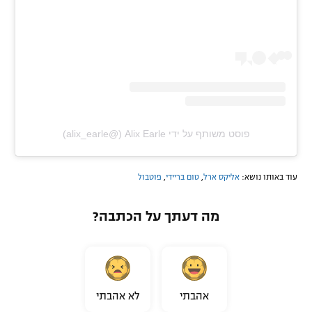
פוסט משותף על ידי ‏‎Alix Earle‎‏ (@‏‎alix_earle‎‏)
עוד באותו נושא:
אליקס ארל
,
טום בריידי
,
פוטבול
מה דעתך על הכתבה?
אהבתי
לא אהבתי