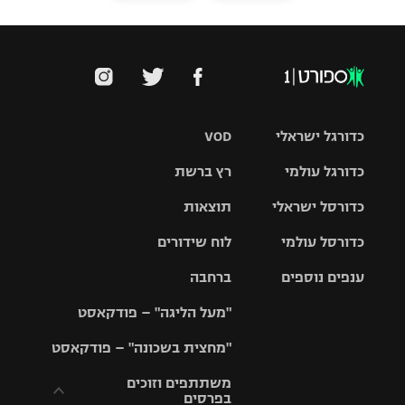
כדורגל ישראלי
VOD
כדורגל עולמי
רץ ברשת
ליגת העל
כדורסל ישראלי
תוצאות
ליגת
ליגה לאומית
האלופות
כדורסל עולמי
לוח שידורים
ליגת ווינר
סל
גביע הטוטו
ענפים נוספים
ברחבה
ליגה
NBA
אירופית
"מעל הליגה" – פודקאסט
ליגה לאומית
ליגיונרים
טניס
יורוליג
ליגה אנגלית
"מחצית בשכונה" – פודקאסט
כדורסל נשים
גביע המדינה
כדוריד
יורוקאפ
ליגה גרמנית
משתתפים וזוכים
בפרסים
מכבי תל
נבחרת