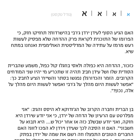
"מחצית בשכונה" – פודקאסט
א
א
אופניים
א
א
(גודל טקסט)
ספורט מוטורי
משתתפים וזוכים בפרסים
האם הגיע הסוף לעידן ירדן ג'רבי בהישרדות? תחזיקו חזק, כי
הפרומו של התוכנית לקראת פרק ההדחה שלא מפסיק לעשות
כדורמים
רעש מרמז על עתידה של המדליסטית האולימפית ואנחנו במתח
תקנון משתתפים וזוכים בפרסים
טניס
שיא.
פוטבול אמריקאי NFL
תקנון עבור פעילות אלקטרה
כזכור, ההדחה היא כפולה ולאסי בוזגלו קול כפול, משמע שהברית
גיימינג E-Sports
הסודית שלו ושל עידן חביב תהיה זו שתכריע מי יהיו שני המודחים
בייסבול MLB
תקנון עבור פעילות ספורט 1 – "מרלן"
הקרובים. הזמר והכדורגלן נפגשו בסתר והשייח' הציע לחביב כך:
"אפשר לעשות היום מהלך על ג'רבי ואפשר לעשות היום מהלך על
ספורט אתגרי ואקסטרים
אלה, נכון?".
תנאי שימוש
אומנויות לחימה
בן הברית וחברה הקרוב של הג'ודוקא לא היסס והגיב: "אני
מדיניות פרטיות
מפלרטט עם הרעיון של הדחה של ירדן, כי אני יודע שירדן היא
גיימינג E-Sports
חזקה, ואני יודע שבשלב כזה או אחר יכול ש…. היא תבוא על
חשבוני". האם זו הסיבה לכך שעידן וירדן לא הפכו לזוג? האם
תקנון פעילות ספורט 1
החברים הטובים התפצלו וזה רשם את שמה של ירדן בפתק