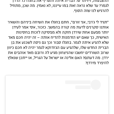
ההצבעות, ו-ויתר על הברית איתה והעדיף את בוזגלו כל הדרך
לגמר? עד שלא נראה זאת במו עייננו, לא נאמין. מה שכן, מתחיל
רשיון להקרנה פומבית לבית עסק
להרגיש לנו שזה הסוף.
הצטרפות לחבילת הערוצים
"תגיד לי ג'רבי, אני זורם", חתם בוזגלו את השיחה ביניהם והשאיר
אותנו סקרנים לדעת מה קורה בהמשך. כזכור, אסי אמר לעידן
לוח דרושים – ג'ובנט
יותר מפעם אחת שירדן חזקה ולא מפסיקה לזכות בחסינות
האישית, כך שאם יש הזדמנות להדיח אותה – זה יהיה חכם מאד
שלא להגיע איתה לגמר. בוזגלו סבור וכך גם ניסה לשכנע את בן
תגיות
הברית החדש שלו, שלהגיע עם הג'ודוקא לגמר יהיה לא חכם כיוון
שרוב השורדים יחשבו שהניצחון מגיע לה ורובם מאד אוהבים את
המגזין
ירדן. מה דעתם? האם אלינה או ישראל על הגריל, או ייתכן שנאלץ
להיפרד מירדן?