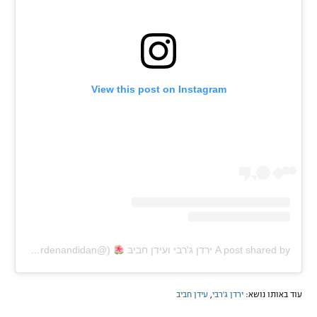
View this post on Instagram
A post shared by ירדן ג'רבי ועידן חביב
(@yardenandidan)
on
m PDT
עוד באותו נושא:
ירדן ג'רבי
,
עידן חביב