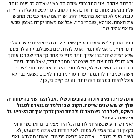
"הייתה אהבה. אני התבגרתי איתה וזה פצע שאתה כל פעם כותב
רשיון להקרנה פומבית לבית עסק
עליו ממקום אחר. צריך אהבה אחת טובה כדי לעשות עליה קריירה
טובה. אני לא מודאג מהעניין הזה, יש רושם שאני כביכול מחפש
את האחת. אני לא, טוב לי בחיי, אבל אם משהו יקרה באופן טבעי
הצטרפות לחבילת הערוצים
אז אני אהיה שם".
לוח דרושים – ג'ובנט
חביב הוסיף: "יש איזשהו עניין שאני לא רוצה שאנשים יקשרו אליי
יותר מדיי, כי אני לא תמיד אוכל להיות שם בשבילם. קרה לך פעם
תגיות
שלא רצית שיתחברו אלייך יותר מדיי כי אחר כך אולי יצטרכו אותך
ולא תוכלי לתת את מה שיצטרכו ממך לתת?", שאל חביב, בעוד
המגזין
גברת גרנט השיבה שלא, ואילו חביב הסביר את עמדתו: "יש בי
משהו שמפחד להתמסר עד הסוף מהפחד לאכזב כשאני כבר לא
אוכל להיות במקום הזה יותר, זה גם קיים בי, כן".
אתה עדין, רואים את זה בהופעות שלך, אבל מצד שני בהיסטוריה
שלך יש שש שנים שייטת. מקום שבו מלמדים בנאדם לסבול
בשקט, לא לדבר כשכואב לו ולהיות נאמן לדרך. איך זה השפיע על
מי שאתה היום?
"אני רק יודע שכשהייתי לוחם הכל היה אצלי בדם ואז כשחזרתי
כקצין זה עבר אצלי לעצמות. לא להודות כשאתה מתגעגע, לא
לשים מעיל כשקר – אתה לא מראה פגיעות. יצאתי מהצבא, ואני