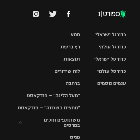
כדורגל ישראלי
VOD
כדורגל עולמי
רץ ברשת
ליגת העל
כדורסל ישראלי
תוצאות
ליגת
ליגה לאומית
האלופות
כדורסל עולמי
לוח שידורים
ליגת ווינר
סל
גביע הטוטו
ענפים נוספים
ברחבה
ליגה
NBA
אירופית
"מעל הליגה" – פודקאסט
ליגה לאומית
ליגיונרים
טניס
יורוליג
ליגה אנגלית
"מחצית בשכונה" – פודקאסט
כדורסל נשים
גביע המדינה
כדוריד
יורוקאפ
ליגה גרמנית
משתתפים וזוכים
בפרסים
מכבי תל
נבחרת
כדורעף
אביב
ישראל
ליגה
טניס
ספרדית