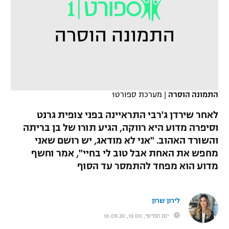
כדורסל נשים
נבחרת ישראל
יורוליג
ליגה ספרדית
טניס
VOD
מכבי תל אביב
מכבי חיפה
יורוקאפ
ליגה איטלקית
כדוריד
הפועל חולון
בית"ר ירושלים
רץ ברשת
ליגה צרפתית
כדורעף
הפועל ירושלים
מכבי תל אביב
התמונה הוסרה
|
מערכת ספורט1
ליגה הולנדית
שחייה
תוצאות
דני אבדיה
הפועל תל אביב
לאחר שירדן ג'רבי התראיינה בפני צופית גרנט
ליגה טורקית
וסיפרה מדוע היא רווקה, הגיע תורו של בן בריתה
ג'ודו
הפועל חיפה
לוח שידורים
והשורד האהוב. "אני לא מודאג, יש רושם שאני
ליגה סינית
אגרוף
מחפש את האחת אבל טוב לי בחיי", אמר וחשף
הפועל באר שבע
מדוע הוא מפחד להתמסר עד הסוף
ליגה ברזילאית
ברחבה
ספורט אולימפי
מכבי נתניה
ליגות נוספות
UFC
לירון שרון
"מעל הליגה" – פודקאסט
בני יהודה
יום חמישי, 13:00, 10.09.20
היאבקות WWE