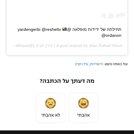
תחילתה של ידידות מופלאה @yardengerbi @reshettv
@ordanon
Idan Rafael Haviv | עידן חביב
A post shared by
(@idanrafaelhaviv) on
עוד באותו נושא:
הישרדות
,
עידן חביב
מה דעתך על הכתבה?
אהבתי
לא אהבתי