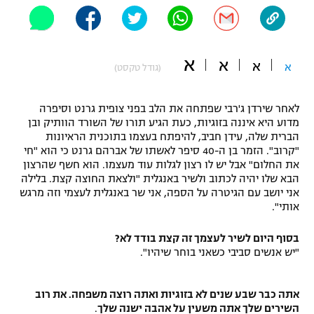
"מחצית בשכונה" – פודקאסט
אופניים
א
ספורט מוטורי
א
א
משתתפים וזוכים בפרסים
א
(גודל טקסט)
כדורמים
תקנון משתתפים וזוכים בפרסים
לאחר שירדן ג'רבי שפתחה את הלב בפני צופית גרנט וסיפרה
טניס
מדוע היא איננה בזוגיות, כעת הגיע תורו של השורד הוותיק ובן
פוטבול אמריקאי NFL
הברית שלה, עידן חביב, להיפתח בעצמו בתוכנית הראיונות
תקנון עבור פעילות אלקטרה
"קרוב". הזמר בן ה-40 סיפר לאשתו של אברהם גרנט כי הוא "חי
גיימינג E-Sports
בייסבול MLB
את החלום" אבל יש לו רצון לגלות עוד מעצמו. הוא חשף שהרצון
תקנון עבור פעילות ספורט 1 – "מרלן"
הבא שלו יהיה לכתוב ולשיר באנגלית "ולצאת החוצה קצת. בלילה
אני יושב עם הגיטרה על הספה, אני שר באנגלית לעצמי וזה מרגש
ספורט אתגרי ואקסטרים
אותי".
תנאי שימוש
אומנויות לחימה
בסוף היום לשיר לעצמך זה קצת בודד לא?
"יש אנשים סביבי כשאני בוחר שיהיו".
מדיניות פרטיות
גיימינג E-Sports
אתה כבר שבע שנים לא בזוגיות ואתה רוצה משפחה. את רוב
תקנון פעילות ספורט 1
השירים שלך אתה משעין על אהבה ישנה שלך
.