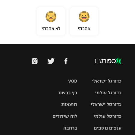
אהבתי
לא אהבתי
כדורגל ישראלי
VOD
כדורגל עולמי
רץ ברשת
ליגת העל
כדורסל ישראלי
תוצאות
ליגת
ליגה לאומית
האלופות
כדורסל עולמי
לוח שידורים
ליגת ווינר
סל
גביע הטוטו
ענפים נוספים
ברחבה
ליגה
NBA
אירופית