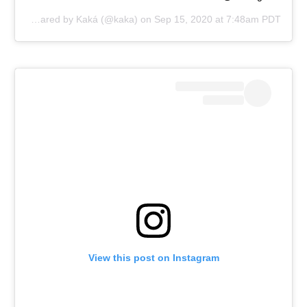
A post shared by
Kaká
(@kaka) on
Sep 15, 2020 at 7:48am PDT
View this post on Instagram