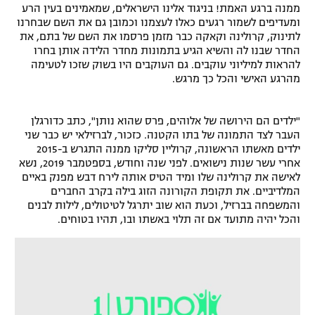
ממנה ברגע האמת! בניגוד אלינו הישראלים, שמאמינים בעין הרע
רשיון להקרנה פומבית לבית עסק
ומעדיפים לשמור רגעים כאלו לעצמנו וכמובן גם את השם שבחרנו
לתינוק, קרולינה וקאקה כבר מזמן פרסמו את השם של בתם, את
החדר שבנו לה והשיא הגיע בתמונות מחדר הלידה אותן בחרו
הצטרפות לחבילת הערוצים
להראות למיליוני עוקבים. גם העוקבים היו בשוק שזכו לטעימה
מהרגע האישי והכל כך מרגש.
לוח דרושים – ג'ובנט
תגיות
"ילדים הם הירושה של אלוהים, פרס שהוא נותן", כתב כדורגלן
העבר לצד התמונה של בתו הקטנה. כזכור, לברזילאי יש כבר שני
ילדים מאשתו הראשונה, קרוליין סליקו ממנה התגרש ב-2015
המגזין
אחרי עשר שנות נישואים. לפני שנה וחודש, בספטמבר 2019, נשא
לאישה את קרולינה שלו ומיד הטיס אותה לירח דבש מפנק באיים
המלדיביים. את תקופת הקורונה הזוג בילה בקרב החברים
והמשפחה בברזיל, וכעת הוא שוב יתרגל לטיטולים, לילות לבנים
והכל יהיה מתועד אם זה תלוי באשתו ובו, תהיו בטוחים.