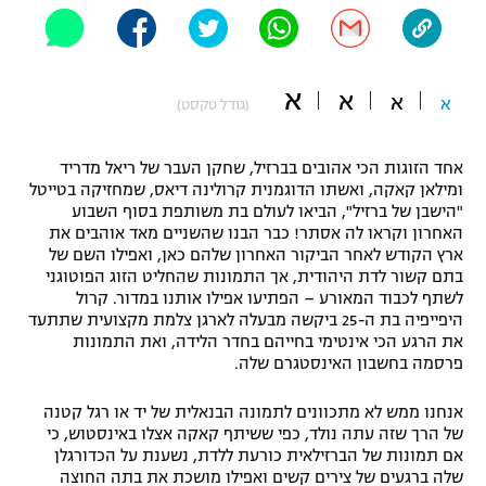
"מחצית בשכונה" – פודקאסט
אופניים
א
ספורט מוטורי
א
א
משתתפים וזוכים בפרסים
א
(גודל טקסט)
כדורמים
תקנון משתתפים וזוכים בפרסים
אחד הזוגות הכי אהובים בברזיל, שחקן העבר של ריאל מדריד
טניס
ומילאן קאקה, ואשתו הדוגמנית קרולינה דיאס, שמחזיקה בטייטל
פוטבול אמריקאי NFL
"הישבן של ברזיל", הביאו לעולם בת משותפת בסוף השבוע
תקנון עבור פעילות אלקטרה
האחרון וקראו לה אסתר! כבר הבנו שהשניים מאד אוהבים את
גיימינג E-Sports
בייסבול MLB
ארץ הקודש לאחר הביקור האחרון שלהם כאן, ואפילו השם של
תקנון עבור פעילות ספורט 1 – "מרלן"
בתם קשור לדת היהודית, אך התמונות שהחליט הזוג הפוטוגני
לשתף לכבוד המאורע – הפתיעו אפילו אותנו במדור. קרול
ספורט אתגרי ואקסטרים
היפייפיה בת ה-25 ביקשה מבעלה לארגן צלמת מקצועית שתתעד
תנאי שימוש
את הרגע הכי אינטימי בחייהם בחדר הלידה, ואת התמונות
אומנויות לחימה
פרסמה בחשבון האינסטגרם שלה.
מדיניות פרטיות
גיימינג E-Sports
אנחנו ממש לא מתכוונים לתמונה הבנאלית של יד או רגל קטנה
של הרך שזה עתה נולד, כפי ששיתף קאקה אצלו באינסטוש, כי
אם תמונות של הברזילאית כורעת ללדת, נשענת על הכדורגלן
תקנון פעילות ספורט 1
שלה ברגעים של צירים קשים ואפילו מושכת את בתה החוצה