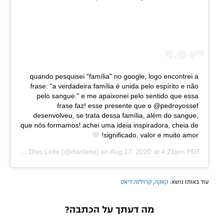
quando pesquisei "família" no google, logo encontrei a
frase: "a verdadeira família é unida pelo espírito e não
pelo sangue." e me apaixonei pelo sentido que essa
frase faz! esse presente que o @pedroyossef
desenvolveu, se trata dessa família, além do sangue,
que nós formamos! achei uma ideia inspiradora, cheia de
significado, valor e muito amor!
y
Carolina Dias Leite
(@diasleite) on
Aug 17, 2020 at 4:21pm PDT
עוד באותו נושא:
קאקה
,
קרולינה דיאס
מה דעתך על הכתבה?