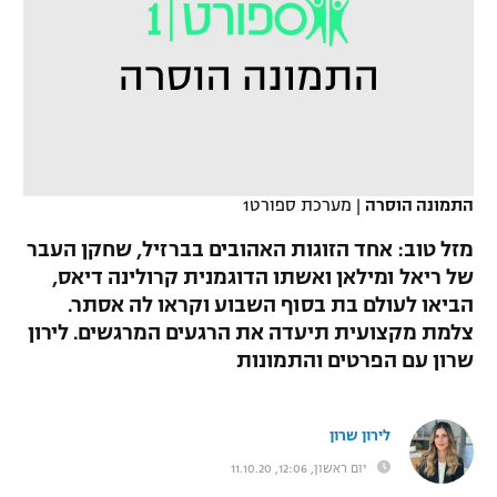
כדורסל נשים
נבחרת ישראל
יורוליג
ליגה ספרדית
טניס
VOD
מכבי תל אביב
מכבי חיפה
יורוקאפ
ליגה איטלקית
כדוריד
הפועל חולון
בית"ר ירושלים
רץ ברשת
ליגה צרפתית
כדורעף
הפועל ירושלים
מכבי תל אביב
התמונה הוסרה
|
מערכת ספורט1
ליגה הולנדית
שחייה
תוצאות
דני אבדיה
הפועל תל אביב
מזל טוב: אחד הזוגות האהובים בברזיל, שחקן העבר
ליגה טורקית
של ריאל ומילאן ואשתו הדוגמנית קרולינה דיאס,
ג'ודו
הפועל חיפה
לוח שידורים
הביאו לעולם בת בסוף השבוע וקראו לה אסתר.
ליגה סינית
אגרוף
צלמת מקצועית תיעדה את הרגעים המרגשים. לירון
הפועל באר שבע
שרון עם הפרטים והתמונות
ליגה ברזילאית
ברחבה
ספורט אולימפי
מכבי נתניה
ליגות נוספות
UFC
לירון שרון
"מעל הליגה" – פודקאסט
בני יהודה
יום ראשון, 12:06, 11.10.20
היאבקות WWE