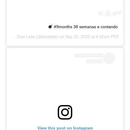
#9months 38 semanas e contando
y
Carolina Dias Leite
(@diasleite) on
Sep 25, 2020 at 4:42am PDT
View this post on Instagram