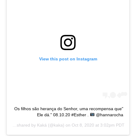
View this post on Instagram
"Os filhos são herança do Senhor, uma recompensa que
Ele dá." 08.10.20 #Esther .
@hannarocha
A post shared by
Kaká
(@kaka) on
Oct 8, 2020 at 3:02pm PDT