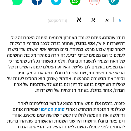
"מחצית בשכונה" – פודקאסט
אופניים
א
א
א
א
(גודל טקסט)
ספורט מוטורי
משתתפים וזוכים בפרסים
תודו שהתגעגעתם לשורד האחרון ולמנצח העונה האחרונה של
כדורמים
"הישרדות VIP",
אסי בוזגלו
, שחוזר בגדול לככב במדורי הרכילות
תקנון משתתפים וזוכים בפרסים
טניס
לאחר סוף שבוע מרגש במיוחד. ביום חמישי אסי ואשתו עדי בישרו
פוטבול אמריקאי NFL
לעולם כי הם מצפים לבייבי רביעי. זה קרה במהלך מסיבת החשיפה
תקנון עבור פעילות אלקטרה
של האח הצעיר למשפחת בוזגלו, אלמוג ואשתו נטליה, שסיפרו כי
גיימינג E-Sports
הם מצפים בעצמם לבן שלישי. האירוע הצטלם לעונה השישית של
בייסבול MLB
תקנון עבור פעילות ספורט 1 – "מרלן"
הריאליטי המשפחתי, שם השייח' בוזגלו תפס את המיקרופון
וסיפר את הבשורה המרגשת. אתמול (שבת) הוא החליט לענות על
ספורט אתגרי ואקסטרים
שאלות העוקבים בנוגע להריון וגם בנוגע להשתתפות של אחיו
תנאי שימוש
הגדול, אוהד בוזגלו, בעונה הנוכחית של הישרדות.
אומנויות לחימה
כזכור, בימים אלו ממש אוהד נמצא על האי בפיליפינים לאחר
מדיניות פרטיות
שצילומי התוכנית התחדשו אחרי
סופת הטייפון
שפקדה אותם
גיימינג E-Sports
וחיזלשה את ההפקה לחלוטין למשך שלושה ימים מלאים. אוהד
וגם פאני בוזגלו גרושתו היו שני השמות הראשונים שמיהרו ברשת
תקנון פעילות ספורט 1
להחתים לפני למעלה משנה לאחר ההצלחה והרייטינג הגבוה