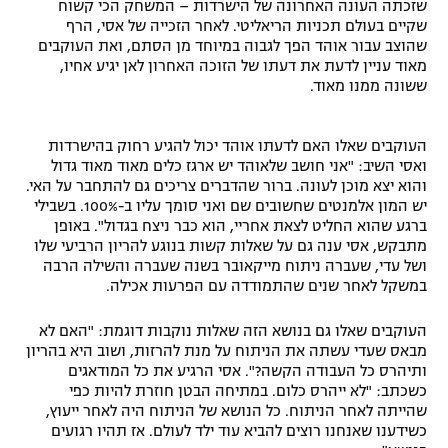
שזכתה העונה האחרונה של הישרדות – המשחק הכי קשוח
רשיון להקרנה פומבית לבית עסק
שקיים בעולם תכניות הריאליטי. לאחר הזכייה של אסי, הרף
שהוצב עבור אוהד הפך לגבוה במיוחד מן הסתם, ואת העוקבים
מאוד עניין לדעת את דעתו של הזוכה האחרון לאן יגיע אחיו,
הצטרפות לחבילת הערוצים
ששונה ממנו מאוד.
לוח דרושים – ג'ובנט
העוקבים שאלו האם לדעתו אוהד יכול להגיע רחוק בהישרדות
ואסי השיב: "אני חושב שלאוהד יש ארגז כלים מאוד מאוד גדול
תגיות
והוא יצא מוכן לעונה. ברור שהדברים צריכים גם להתחבר על האי.
יש המון אלמנטים שחשובים שם ואני סומך עליו ב-100%. בשבילי
המגזין
ברגע שהוא החליט לצאת אחריי, הוא כבר ניצח בגדול". באופן
מתבקש, אסי ענה גם על שאלות קשות בנוגע להריון הרביעי שלו
ושל עדי, שעברה ניתוח מייקאובר בשנה שעברה והשילה הרבה
במשקל לאחר שנים שהתמודדה עם הפרעות אכילה.
העוקבים שאלו גם בנושא הזה שאלות נוקבות דוגמת: "האם לא
מבאס שעדי עשתה את הניתוח על מנת להרזות, ושוב היא בהריון
ותיהרס כל העבודה הקשה?". אסי הרגיע את כל המודאגים
כשכתב: "לא ייהרס כלום. במתיחה הבטן חוזרת להיות כפי
שהייתה לאחר הניתוח. כל הנושא של הניתוח היה לאחר ייעוץ,
כשידענו שאנחנו רוצים להביא עוד ילד לעולם. אז תהיו רגועים