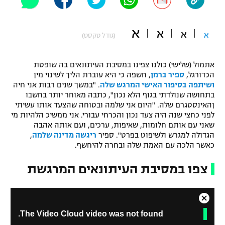
"מחצית בשכונה" – פודקאסט
אופניים
א
א
א
א
(גודל טקסט)
ספורט מוטורי
משתתפים וזוכים בפרסים
אתמול (שלישי) כולנו צפינו במסיבת העיתונאים בה שופטת
כדורמים
הכדורגל,
ספיר ברמן
, חשפה כי היא עוברת הליך לשינוי מין
תקנון משתתפים וזוכים בפרסים
טניס
ושיתפה בסיפור האישי המרגש שלה
. "במשך שנים רבות אני חיה
פוטבול אמריקאי NFL
בתחושה שנולדתי בגוף הלא נכון", כתבה מאוחר יותר בחשבו
תקנון עבור פעילות אלקטרה
ןהאינסטגרם שלה. "היום אני שלמה ובטוחה שהצעד אותו עשיתי
גיימינג E-Sports
לפני כחצי שנה היה צעד נכון והכרחי עבורי. אני ממשיכ הלהיות מי
בייסבול MLB
תקנון עבור פעילות ספורט 1 – "מרלן"
שאני עם אותם חלומות, שאיפות, ערכים, ועם אותה אהבה
הגדולה למגרש ולשיפוט בפרט". ספיר
ריגשה מדינה שלמה
,
ספורט אתגרי ואקסטרים
כאשר הלכה עם האמת שלה ובחרה להיחשף.
תנאי שימוש
אומנויות לחימה
צפו במסיבת העיתונאים המרגשת
מדיניות פרטיות
גיימינג E-Sports
C
T
תקנון פעילות ספורט 1
The Video Cloud video was not found.
l
h
o