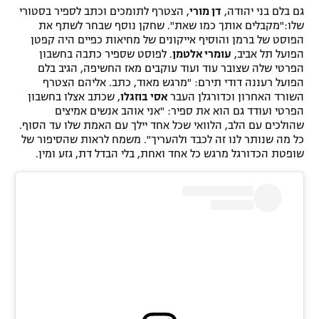
גם בלם בני יהודה,
דן מורי
, הצטרף לתומכים וכתב לספיר בסטורי
שלו:"מקבלים אותך כמו שאת". שחקן נוסף שבחר לשתף את
הפוסט של ברמן והוסיף אייקונים של מחיאות כפיים היה קפטן
הפועל תל אביב,
עומרי אלטמן
. לפוסט שספיר כתבה בחשבון
הפרטי שלה שצובר עוד ועוד עוקבים מאז החשיפה, הגיב בלם
הפועל רעננה דודי תירם: "מרגש מאוד, כתב. אליהם הצטרף
השורד האחרון וכדורגלן העבר
אסי בוזגלו
, שכתב אצלו בחשבון
הפרטי ועודד גם הוא את ספיר: "אני אוהב אנשים אמיצים
שהולכים עם הלב, הלוואי שכל אחד יילך עם האמת שלו עד הסוף.
כל מה שנותר לנו זה לכבד ולהעריך". משמח לראות שהסיפור של
שופטת הכדורגל מרגש כל אחד ואחת, בלי הבדל דת, גזע ומין.