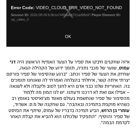
i
s
s
רשיון להקרנה פומבית לבית עסק
Error Code:
VIDEO_CLOUD_ERR_VIDEO_NOT_FOUND
i
e
Session ID:
2026-08-06:fc9b1e7445dae8721ad98d47
Player Element ID:
s
M
vjs_video_3
הצטרפות לחבילת הערוצים
a
o
m
d
OK
o
לוח דרושים – ג'ובנט
a
d
l
a
D
תגיות
l
i
w
איזה שחקנים חיבקו את ספיר על הצעד האמיץ? הראשון היה
דני
a
המגזין
i
עמוס
, שוער של מכבי נתניה, תומך ידוע של הקהילה הגאה,
l
n
שחיזק את הצעד של ספיר וכתב: "ברגע שהסיפור של ספיר פורסם
o
d
יצרתי איתה קשר, איחלתי בהצלחה ואמרתי לה שאנחנו תומכים
g
o
בה. האחריות שלנו כבני אדם היא לחנך לטוב ולקבלה ולא לשנאה
w
– אפילו אם זאת לא דרכנו ודעתנו. יש לנו המון מה ללמוד
.
מהסיפור של ספיר שנחשפת בעולם מאטד מצ'ואיסטי באומץ רב
כשהיא מוקפת בתמיכה ובאהבה". גם שחקנה של מ.ס. אשדוד,
עומרי בן הרוש
, הביע תמיכה בדבריו של עמוס, שיתף את הפוסט
של ספיר והוסיף: "התפקיד שלכולנו הוא להביא את קבלת האחר
לקדמת הבמה".