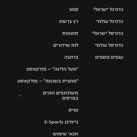
כדורגל ישראלי
VOD
כדורגל עולמי
רץ ברשת
ליגת העל
כדורסל ישראלי
תוצאות
ליגת
ליגה לאומית
האלופות
כדורסל עולמי
לוח שידורים
ליגת ווינר
סל
גביע הטוטו
ענפים נוספים
ברחבה
ליגה
NBA
אירופית
"מעל הליגה" – פודקאסט
ליגה לאומית
ליגיונרים
טניס
יורוליג
ליגה אנגלית
"מחצית בשכונה" – פודקאסט
כדורסל נשים
גביע המדינה
כדוריד
יורוקאפ
ליגה גרמנית
משתתפים וזוכים
בפרסים
מכבי תל
נבחרת
כדורעף
אביב
ישראל
ליגה
טניס
ספרדית
תקנון משתתפים
שחייה
הפועל חולון
מכבי חיפה
וזוכים בפרסים
גיימינג E-Sports
ליגה
איטלקית
ג'ודו
הפועל
בית"ר
תנאי שימוש
תקנון עבור פעילות