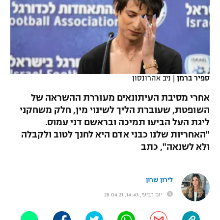
כדורסל נשים
נבחרת ישראל
יורוליג
ליגה ספרדית
טניס
VOD
מכבי תל אביב
מכבי חיפה
יורוקאפ
ליגה איטלקית
כדוריד
הפועל חולון
בית"ר ירושלים
רץ ברשת
ליגה צרפתית
כדורעף
ספיר ברמן
|
ניב אהרונסון
הפועל ירושלים
מכבי תל אביב
ליגה הולנדית
אחרי מסיבת העיתונאים מעוררת ההשראה של
שחייה
תוצאות
דני אבדיה
הפועל תל אביב
השופטת, שעוברת הליך לשינוי מין, חלק משחקני
ליגה טורקית
ליגת העל הביעו תמיכה ובראשם דני עמוס.
ג'ודו
הפועל חיפה
לוח שידורים
"האחריות שלנו כבני אדם היא לחנך לטוב ולקבלה
ליגה סינית
אגרוף
ולא לשנאה", כתב
הפועל באר שבע
ליגה ברזילאית
ברחבה
ספורט אולימפי
מכבי נתניה
לירון שרון
ליגות נוספות
UFC
יום רביעי, 14:43, 28.04.21
"מעל הליגה" – פודקאסט
בני יהודה
היאבקות WWE