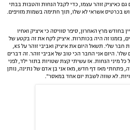
ים גם כאיציק זוהר עצמו, כדי לקבל הנחות והטבות בבתי
ש בכרטיס אשראי לא שלו, תוך חתימה בשמות מזויפים.
ן בחודש מרץ האחרון, סיפר סוויסה כי איציק ואחיו
עים, בזמנו זה היה בכותרות. איציק לקח את זה בקטע של
צחוק, הוא התלהב. היום הוא מתלהב להיות חבר שלי. תשאל היום את איציק ואביבי זוהר על KS,
שלו'. היום אני החבר הכי טוב של אביבי זוהר. זה דברים
כל מיני הנחות. אז עשיתי קצת שטויות בתור ילד, לפני
ה, פתחתי מאז דף חדש, מאז אני בן אדם של נתינה, נותן
יות. לא שווה לשבת יום אחד במאסר".