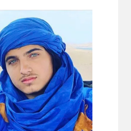
משתתפים וזוכים בפרסים
מכבי ת
הפועל 
תקנון משתתפים וזוכים בפרסים
הפועל 
תקנון עבור פעילות אלקטרה
הפועל 
תקנון עבור פעילות ספורט 1 – "מרלן"
מכבי נ
טניס
בני יהו
גיימינג E-Sports
תנאי שימוש
מדיניות פרטיות
תקנון פעילות ספורט 1
רשיון להקרנה פומבית לבית עסק
הצטרפות לחבילת הערוצים
לוח דרושים – ג'ובנט
תגיות