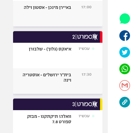
היאבקות WWE
17:00
באיירן מינכן - אסטון וילה
אופניים
ספורט מוטורי
כדורמים
פוטבול אמריקאי NFL
בייסבול MLB
עכשיו
איאקס (גלוך) - שלבורן
ספורט אתגרי
ואקסטרים
אומנויות לחימה
17:30
בית"ר ירושלים - אוסטריה
גיימינג E-Sports
וינה
עכשיו
וואלה! תיקתקנו - מבזק
ספורט 7.8