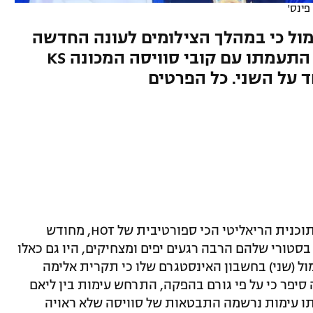
פינס'
מול כי במהלך הצילומים לעונה החדשה
של 'גולסטאר', הזמר ובנו ליאם התעמתו עם קובי סוויסה המכונה KS
 על השני. כל הפרטים
בשבוע שעבר חזרו מתמודדי "גולסטאר", תוכנית הריאליטי הכי ספורטיבית של HOT, מחודש
סטורי שלהם הרבה רגעים יפים ומצחיקים, היו גם כאלו
ול (שני) בחשבון האינסטגרם שלו כי תקרית אלימה
סיפר כי על פי גורם בהפקה, התרחש עימות בין ליאם
ותו עימות נרשמה התבטאות של סוויסה שלא ראויה