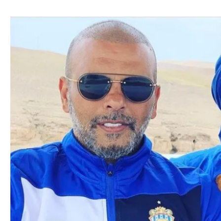
ל אביב
ליגה טורקית
תל אביב
ליגה סינית
חיפה
ליגה ברזילאית
באר שבע
ליגות נוספות
תניה
דה