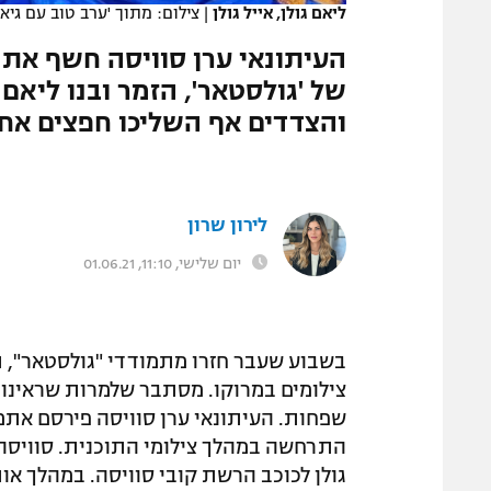
ליאם גולן, אייל גולן
|
צילום: מתוך 'ערב טוב עם גיא 
המגזין
העיתונאי ערן סוויסה חשף את
והצדדים אף השליכו חפצים אחד
לירון שרון
יום שלישי, 11:10, 01.06.21
צילומים במרוקו. מסתבר שלמרות שראינו ב
שפחות. העיתונאי ערן סוויסה פירסם אתמ
התרחשה במהלך צילומי התוכנית. סוויסה 
גולן לכוכב הרשת קובי סוויסה. במהלך א