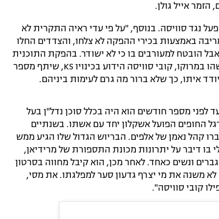
הזמר אייל גולן.
גובה, גולן התערב לטובת בנו בן ה-17 ופעל נגד סוויסה. בנוסף, "על פי עדי ראיה התקרית לא
ריבה באמצעות בכירי ההפקה לא צלחו, והצדדים החלו
 אבל הובטח למעורבים בו כי לא ישודר. בהפקת התוכנית
סירבו להגיב לדברים". במהלך החודש בו שהו במרוקו, קובי סוויסה הידוע בכינויו KS, שיתף מספר
ודד איתו, כך שלא ברור מה גרם לעימות ביניהם.
ד לפני מספר חודשים הוא היה בכלל סוכן נדל"ן בעל
גל החופים הפועל אשקלון יחד עם אשתו. בשנתיים
רו קהל נאמן של אלפים. הבריוש הגדול שלו הגיע ממש
י בו דיבר על יתרונות מכונת התספורת של מרידיאן,
ברים ונשים כאחד. לאחר מכן, הוא קיבל מחווה בסרטון
 לא משנה את מי יצרף גדעון סער למפלגתו. את מסי,
לו קובי סוויסה".