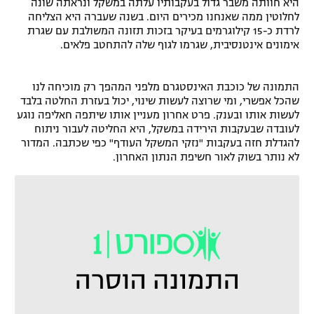
היא חוותה משבר גדול בעקבותיו עלתה במשקל ונראתה שונה
לחלוטין ממה שאנחנו מכירים היום. בשנה שעברה היא הצליחה
רשיון להקרנה פומבית לבית עסק
לרדת כ-15 קילוגרמים בעיקר בזכות תזונה המשולבת עם שגרת
אימונים אינטנסיבית, שגרמו לגוף שלה להתחטב פלאים.
הצטרפות לחבילת הערוצים
לוח דרושים – ג'ובנט
התמונה של כוכבת האינסטגרם מלפני המהפך רק מוכיחה לנו
שהכל אפשרי, ומי שרוצה לעשות שינוי, יכול בעזרת החלטה בלבד
לעשות אותו ובענק. פרט אחרון מעניין אותו שיתפה חאליפה נוגע
תגיות
לעובדה שבעקבות הירידה במשקל, היא החליטה לעבור ניתוח
להגדלת חזה בעקבות "נזקי המשקל העודף" כפי שכתבה. המדור
המגזין
לא נותר בשוק לאור חשיפת הנתון האחרון.