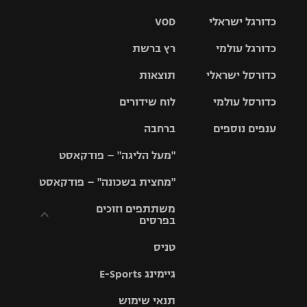
כדורגל ישראלי
VOD
כדורגל עולמי
רץ ברשת
ליגת העל
כדורסל ישראלי
תוצאות
ליגת
ליגה לאומית
האלופות
כדורסל עולמי
לוח שידורים
ליגת ווינר
סל
גביע הטוטו
ענפים נוספים
ברחבה
ליגה
NBA
אירופית
"מעל הליגה" – פודקאסט
ליגה לאומית
ליגיונרים
טניס
יורוליג
ליגה אנגלית
"מחצית בשכונה" – פודקאסט
כדורסל נשים
גביע המדינה
כדוריד
יורוקאפ
ליגה גרמנית
משתתפים וזוכים
בפרסים
מכבי תל
נבחרת
כדורעף
אביב
ישראל
ליגה
טניס
ספרדית
תקנון משתתפים
שחייה
הפועל חולון
מכבי חיפה
וזוכים בפרסים
גיימינג E-Sports
ליגה
איטלקית
ג'ודו
הפועל
בית"ר
תנאי שימוש
תקנון עבור פעילות