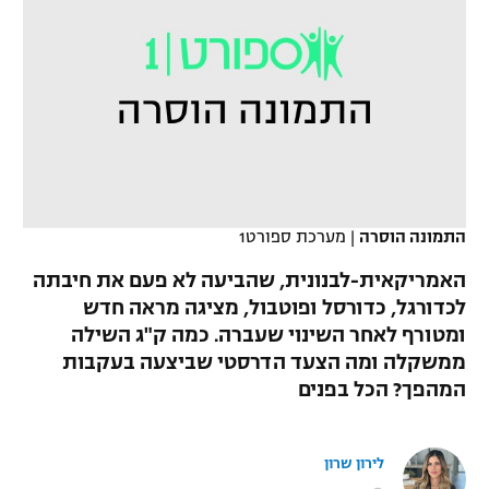
כדורסל נשים
נבחרת ישראל
יורוליג
ליגה ספרדית
טניס
VOD
מכבי תל אביב
מכבי חיפה
יורוקאפ
ליגה איטלקית
כדוריד
הפועל חולון
בית"ר ירושלים
רץ ברשת
ליגה צרפתית
כדורעף
הפועל ירושלים
מכבי תל אביב
ליגה הולנדית
שחייה
תוצאות
דני אבדיה
התמונה הוסרה
|
מערכת ספורט1
הפועל תל אביב
ליגה טורקית
ג'ודו
האמריקאית-לבנונית, שהביעה לא פעם את חיבתה
הפועל חיפה
לוח שידורים
לכדורגל, כדורסל ופוטבול, מציגה מראה חדש
ליגה סינית
אגרוף
ומטורף לאחר השינוי שעברה. כמה ק"ג השילה
הפועל באר שבע
ממשקלה ומה הצעד הדרסטי שביצעה בעקבות
ליגה ברזילאית
ברחבה
ספורט אולימפי
המהפך? הכל בפנים
מכבי נתניה
ליגות נוספות
UFC
"מעל הליגה" – פודקאסט
בני יהודה
לירון שרון
היאבקות WWE