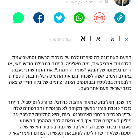
יום רביעי, 15:52, 30.06.21
"מחצית בשכונה" – פודקאסט
אופניים
ספורט מוטורי
משתתפים וזוכים בפרסים
א
א
א
א
(גודל טקסט)
כדורמים
תקנון משתתפים וזוכים בפרסים
טניס
פוטבול אמריקאי NFL
הפעם האחרונה בה סיפרנו לכם על כוכבת הרשת והמשפיענית
תקנון עבור פעילות אלקטרה
הלבנונית-אמריקאית, מיה חאליפה, הייתה בתחילת חודש מאי, אז
היינו בעיצומו של מבצע "שומר החומות". את התחושות שעברנו
גיימינג E-Sports
בייסבול MLB
באותם הימים קשה לשכוח, וגם את התמיכה של חובבת הספורט
תקנון עבור פעילות ספורט 1 – "מרלן"
הלבנונית בפלסטין ובפוסטים האנטי ציוניים של בלה חדיד שיצאה
ספורט אתגרי ואקסטרים
כנגד ישראל פעם אחר פעם.
תנאי שימוש
אומנויות לחימה
מה שכן, חאליפה, שמאוד אוהבת כדורגל, כדורסל ופוטבול, הייתה
כזכור כוכבת פורנו במשך תקופה לא מבוטלת והסרטונים שלה
מדיניות פרטיות
עדיין מככבים ברחבי האינטרנט. כעת, היא החליטה להציג ל-25
גיימינג E-Sports
מיליון העוקבים שלה איך היא נראתה לפני המהפך המשוגע
שעברה בשנה שעברה. חאליפה שיתפה בסיפור האישי שלה
תקנון פעילות ספורט 1
וטענה שלאחר שהחליטה לעזוב את תעשיית הפורנו האמריקאית