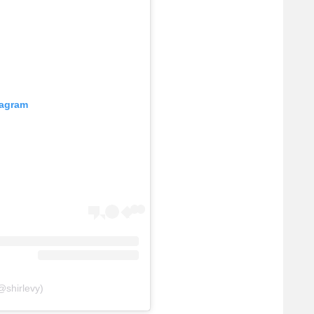
tagram
@shirlevy)