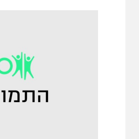
משתתפים וזוכים בפרסים
מכבי ת
הפועל 
תקנון משתתפים וזוכים בפרסים
הפועל 
תקנון עבור פעילות אלקטרה
הפועל 
תקנון עבור פעילות ספורט 1 – "מרלן"
מכבי נ
טניס
בני יהו
גיימינג E-Sports
תנאי שימוש
מדיניות פרטיות
תקנון פעילות ספורט 1
רשיון להקרנה פומבית לבית עסק
הצטרפות לחבילת הערוצים
לוח דרושים – ג'ובנט
תגיות