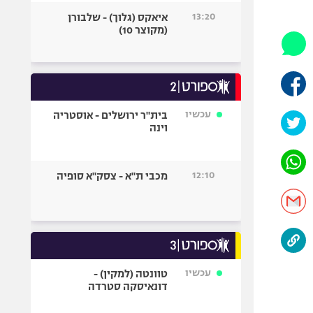
היאבקות WWE
13:20
איאקס (גלוך) - שלבורן
אופניים
(מקוצר 10)
ספורט מוטורי
כדורמים
פוטבול אמריקאי NFL
בייסבול MLB
עכשיו
בית"ר ירושלים - אוסטריה
וינה
ספורט אתגרי
ואקסטרים
אומנויות לחימה
12:10
מכבי ת"א - צסק"א סופיה
גיימינג E-Sports
עכשיו
טוונטה (למקין) -
דונאיסקה סטרדה