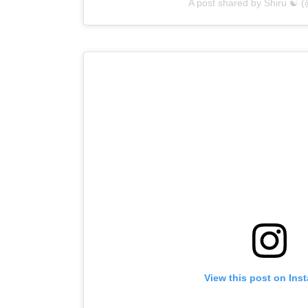
A post shared by Shiru ☯︎ (
View this post on Ins