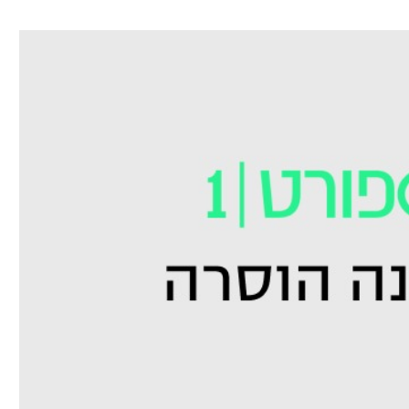
ל אביב
ליגה טורקית
תל אביב
ליגה סינית
חיפה
ליגה ברזילאית
באר שבע
ליגות נוספות
תניה
דה