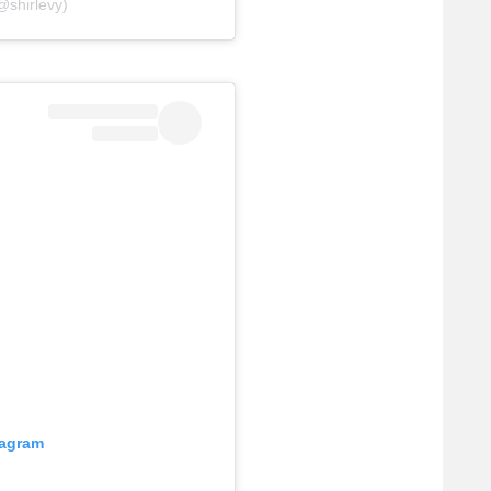
@shirlevy)
tagram