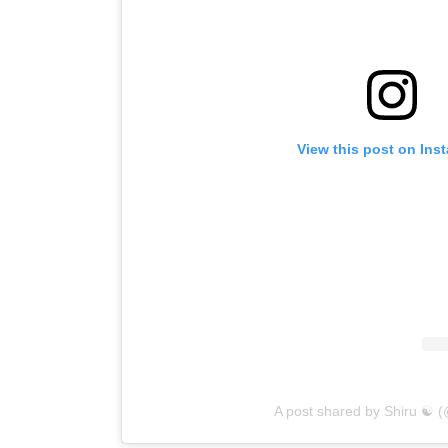
View this post on Ins
A post shared by Shiru ☯︎ (