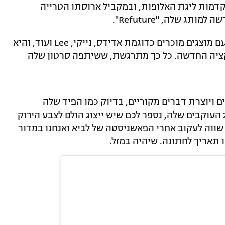
דמות ליגת האלופות, ובמקביל ארוסתו הטרייה
ג שלה, "Refuture".
לשיר מותג בגדי מעצבים שמשתף פעולה עם מוצגים מוכרים כדוגמת אדידס, נייקי, Lee ועוד, והיא
ציה החדשה. כל כך מתרגשת, ששיתפה סרטון שלה
ם ויוצרת דברים מקוריים, בדיוק כמו הפיד שלה
באינסטגרם. אם אתם לא נמנים בין 22,000 העוקבים שלה, נספר לכם שיש ייצוג הולם לצבע הירוק
שווה לעקוב אחרי הפאשניסטה של לביא ואנחנו במדור
 תאריך לחתונה. שיהיה במזל.