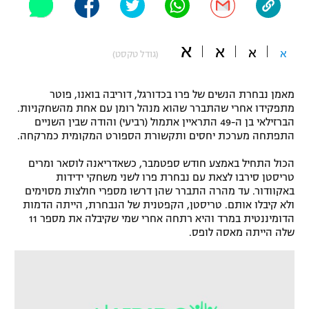
"מחצית בשכונה" – פודקאסט
אופניים
א
א
א
א
(גודל טקסט)
ספורט מוטורי
משתתפים וזוכים בפרסים
כדורמים
מאמן נבחרת הנשים של פרו בכדורגל, דוריבה בואנו, פוטר
תקנון משתתפים וזוכים בפרסים
מתפקידו אחרי שהתברר שהוא מנהל רומן עם אחת מהשחקניות.
טניס
הברזילאי בן ה-49 התראיין אתמול (רביעי) והודה שבין השניים
פוטבול אמריקאי NFL
התפתחה מערכת יחסים ותקשורת הספורט המקומית כמרקחה.
תקנון עבור פעילות אלקטרה
גיימינג E-Sports
בייסבול MLB
הכול התחיל באמצע חודש ספטמבר, כשאדריאנה לוסאר ומרים
תקנון עבור פעילות ספורט 1 – "מרלן"
טריסטן סירבו לצאת עם נבחרת פרו לשני משחקי ידידות
באקוודור. עד מהרה התברר שהן דרשו מספרי חולצות מסוימים
ספורט אתגרי ואקסטרים
תנאי שימוש
ולא קיבלו אותם. טריסטן, הקפטנית של הנבחרת, הייתה הדמות
הדומיננטית במרד והיא רתחה אחרי שמי שקיבלה את מספר 11
אומנויות לחימה
שלה הייתה מאסה לופס.
מדיניות פרטיות
גיימינג E-Sports
תקנון פעילות ספורט 1