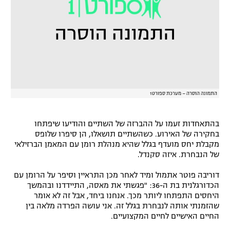
רשיון להקרנה פומבית לבית עסק
הצטרפות לחבילת הערוצים
לוח דרושים – ג'ובנט
תגיות
התמונה הוסרה – מערכת ספורט1
המגזין
בהתאחדות זעמו על ההברזה של השתיים והודיעו שיפתחו
בחקירה של האירוע. כשהשתיים תושאלו, הן סיפרו שלופס
מקבלת יחס מועדף בגלל שהיא מנהלת רומן עם המאמן הברזילאי
של הנבחרת. איזה סקנדל.
דוריבה פוטר אתמול ומיד לאחר מכן התראיין וסיפר על הרומן עם
הכדורגלנית בת ה-36: "פגשתי את מאסה, התיידדנו ובהמשך
היחסים התפתחו ליותר מכך. אנחנו ביחד, אבל זה לא אומר
שהזמנתי אותה לנבחרת בגלל זה. אני עושה הפרדה מלאה בין
החיים האישיים לחיים המקצועיים.