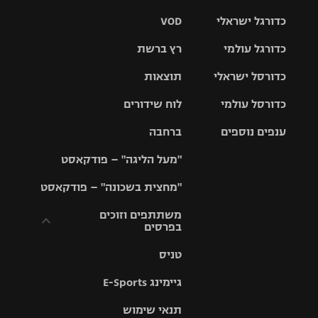
כדורגל ישראלי
VOD
כדורגל עולמי
רץ ברשת
ליגת העל
כדורסל ישראלי
תוצאות
ליגת
ליגה לאומית
האלופות
כדורסל עולמי
לוח שידורים
ליגת ווינר
סל
גביע הטוטו
ענפים נוספים
ברחבה
ליגה
NBA
אירופית
"מעל הליגה" – פודקאסט
ליגה לאומית
ליגיונרים
טניס
יורוליג
ליגה אנגלית
"מחצית בשכונה" – פודקאסט
כדורסל נשים
גביע המדינה
כדוריד
יורוקאפ
ליגה גרמנית
משתתפים וזוכים
בפרסים
מכבי תל
נבחרת
כדורעף
אביב
ישראל
ליגה
טניס
ספרדית
תקנון משתתפים
שחייה
הפועל חולון
מכבי חיפה
וזוכים בפרסים
גיימינג E-Sports
ליגה
איטלקית
ג'ודו
הפועל
בית"ר
תנאי שימוש
תקנון עבור פעילות