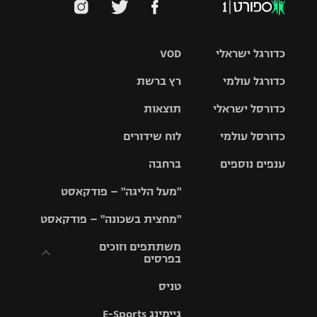
כדורגל ישראלי
VOD
כדורגל עולמי
רץ ברשת
ליגת העל
כדורסל ישראלי
תוצאות
ליגת
ליגה לאומית
האלופות
כדורסל עולמי
לוח שידורים
ליגת ווינר
סל
גביע הטוטו
ענפים נוספים
ברחבה
ליגה
NBA
אירופית
"מעל הליגה" – פודקאסט
ליגה לאומית
ליגיונרים
טניס
יורוליג
ליגה אנגלית
"מחצית בשכונה" – פודקאסט
כדורסל נשים
גביע המדינה
כדוריד
יורוקאפ
ליגה גרמנית
משתתפים וזוכים
בפרסים
מכבי תל
נבחרת
כדורעף
אביב
ישראל
ליגה
טניס
ספרדית
תקנון משתתפים
שחייה
הפועל חולון
מכבי חיפה
וזוכים בפרסים
גיימינג E-Sports