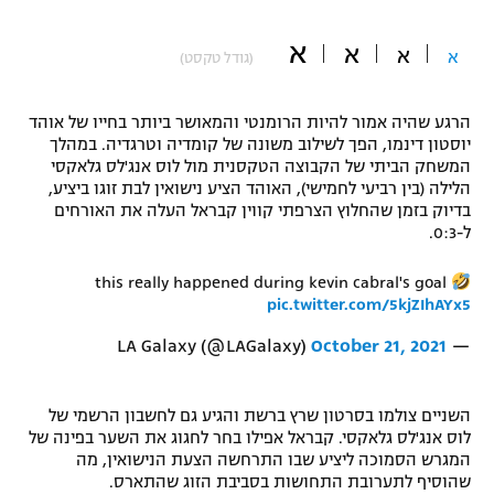
"מחצית בשכונה" – פודקאסט
אופניים
א
א
א
א
(גודל טקסט)
ספורט מוטורי
משתתפים וזוכים בפרסים
הרגע שהיה אמור להיות הרומנטי והמאושר ביותר בחייו של אוהד
יוסטון דינמו, הפך לשילוב משונה של קומדיה וטרגדיה. במהלך
כדורמים
המשחק הביתי של הקבוצה הטקסנית מול לוס אנג'לס גלאקסי
תקנון משתתפים וזוכים בפרסים
טניס
הלילה (בין רביעי לחמישי), האוהד הציע נישואין לבת זוגו ביציע,
פוטבול אמריקאי NFL
בדיוק בזמן שהחלוץ הצרפתי קווין קבראל העלה את האורחים
תקנון עבור פעילות אלקטרה
ל-0:3.
גיימינג E-Sports
בייסבול MLB
תקנון עבור פעילות ספורט 1 – "מרלן"
this really happened during kevin cabral's goal
pic.twitter.com/5kjZIhAYx5
ספורט אתגרי ואקסטרים
תנאי שימוש
October 21, 2021
— LA Galaxy (@LAGalaxy)
אומנויות לחימה
מדיניות פרטיות
גיימינג E-Sports
השניים צולמו בסרטון שרץ ברשת והגיע גם לחשבון הרשמי של
לוס אנג'לס גלאקסי. קבראל אפילו בחר לחגוג את השער בפינה של
המגרש הסמוכה ליציע שבו התרחשה הצעת הנישואין, מה
תקנון פעילות ספורט 1
שהוסיף לתערובת התחושות בסביבת הזוג שהתארס.