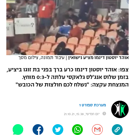
כדורסל נשים
נבחרת ישראל
יורוליג
ליגה ספרדית
טניס
VOD
מכבי תל אביב
מכבי חיפה
יורוקאפ
ליגה איטלקית
כדוריד
הפועל חולון
בית"ר ירושלים
רץ ברשת
ליגה צרפתית
כדורעף
הפועל ירושלים
מכבי תל אביב
ליגה הולנדית
אוהד יוסטון דינמו מציע נישואין
|
עיבוד תמונה, צילום מסך
שחייה
תוצאות
דני אבדיה
הפועל תל אביב
צפו: אוהד יוסטון דינמו כרע ברך בפני בת זוגו ביציע,
ליגה טורקית
ג'ודו
בזמן שלוס אנג'לס גלאקסי עלתה ל-0:3 מוחץ.
הפועל חיפה
לוח שידורים
המנצחת עקצה: "נשלח לכם חולצות של הכובש"
ליגה סינית
אגרוף
הפועל באר שבע
ליגה ברזילאית
ברחבה
ספורט אולימפי
מערכת ספורט 1
מכבי נתניה
יום חמישי, 15:38, 21.10.21
ליגות נוספות
UFC
"מעל הליגה" – פודקאסט
בני יהודה
היאבקות WWE