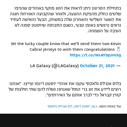
רשיון להקרנה פומבית לבית עסק
בתחילת הסרטון ניתן לראות את הזוג מוקף באוהדים שהניפו
שלטים כחלק מהפקת ההצעה, ולאחר שהקבוצה האורחת חגגה
את השער השלישי והאחרון שלה במשחק, הבעל והאישה לעתיד
הצטרפות לחבילת הערוצים
נראים נרגשים באופן טבעי, כשגם התבוסה שיוסטון ספגה לא
העיבה על השמחה.
לוח דרושים – ג'ובנט
let the lucky couple know that we'll send them two Kevin
תגיות
Cabral jerseys to wish them congratulations
https://t.co/WsAYDpJmSg
המגזין
October 21, 2021
— LA Galaxy (@LAGalaxy)
בלוס אנג'לס גלאקסי עקצו את אוהדי יוסטון דינמו וצייצו: "אנחנו
רוצים ליידע את זוג ברי המזל שאנחנו נשלח להם שתי חולצות של
קווין קבראל כדי לברך אותם על האירוסים".
עוד באותו נושא:
MLS
,
יוסטון דינמו
,
לוס אנג'לס גלאקסי