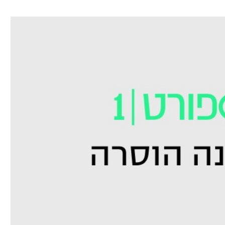
ל אביב
ליגה טורקית
תל אביב
ליגה סינית
חיפה
ליגה ברזילאית
באר שבע
ליגות נוספות
תניה
דה