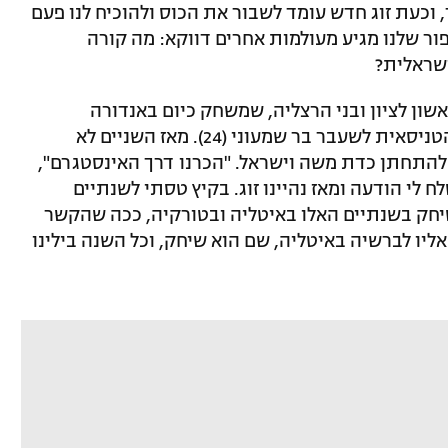
וכעת זוג חדש עומד לשבור את הכוס ולהוכיח לנו פעם
ור שלנו מגיע מעולמות אחרים דווקא: מה קורה
שראלית?
ד (31), אקס מכבי ראשון לציון ובני הרצליה, שמשחק כיום באנדורה
האיטלקית ורק לפני שלוש שנים פגש את הטניסאית לשעבר בר שמעוני (24). מאז השניים לא
 להתחתן כדת משה וישראל. "הכרנו דרך האינסטגרם",
ח לי הודעה ומאז נהיינו זוג. בקיץ טסתי לשנתיים
 שיחק בשנתיים האלו באיטליה ובטורקיה, ככה שהקשר
 אליו לברשיה באיטליה, שם הוא שיחק, וכל השנה בילינו