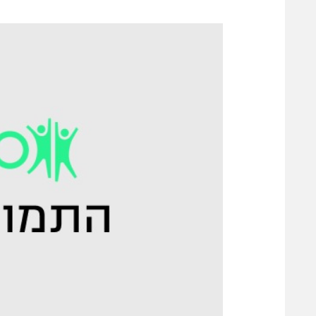
משתתפים וזוכים בפרסים
מכבי ת
הפועל 
תקנון משתתפים וזוכים בפרסים
הפועל 
תקנון עבור פעילות אלקטרה
הפועל 
תקנון עבור פעילות ספורט 1 – "מרלן"
מכבי נ
טניס
בני יהו
גיימינג E-Sports
תנאי שימוש
מדיניות פרטיות
תקנון פעילות ספורט 1
רשיון להקרנה פומבית לבית עסק
הצטרפות לחבילת הערוצים
לוח דרושים – ג'ובנט
תגיות