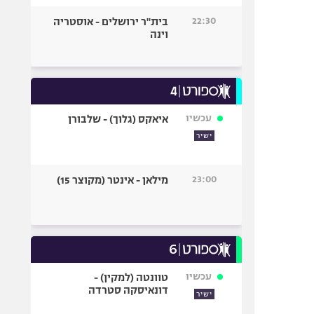
22:30
בית"ר ירושלים - אוסטריה
וינה
עכשיו
איאקס (גלוך) - שלבורן
ישיר
23:00
מילאן - אינטר (מקוצר 15)
עכשיו
טוונטה (למקין) -
דונאיסקה סטרדה
ישיר