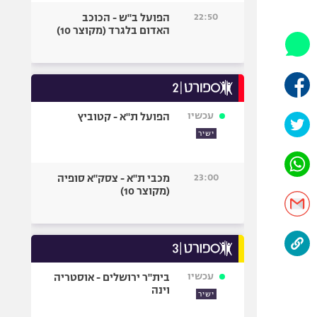
היאבקות WWE
22:50
הפועל ב"ש - הכוכב
אופניים
האדום בלגרד (מקוצר 10)
ספורט מוטורי
כדורמים
פוטבול אמריקאי NFL
בייסבול MLB
עכשיו
הפועל ת"א - קטוביץ
ספורט אתגרי
ישיר
ואקסטרים
אומנויות לחימה
23:00
מכבי ת"א - צסק"א סופיה
גיימינג E-Sports
(מקוצר 10)
עכשיו
בית"ר ירושלים - אוסטריה
וינה
ישיר