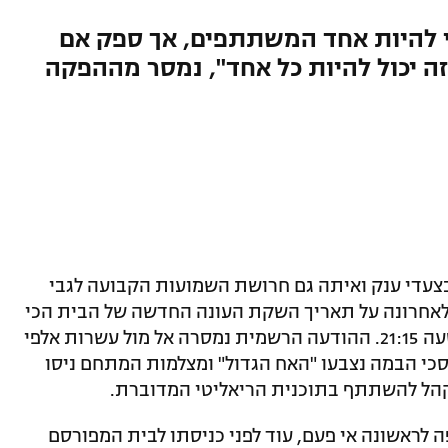
ודע כי שחקן בן 21 עשוי להיות אחד המשתתפים, אך ספק אם
ה יכול להיות כל אחד", נמסר מההפקה
עדי ענק ואיתה גם חרושת השמועות הקבועה לגבי
רשת 13 הכריזו ממש לאחרונה על תאריך השקת העונה החדשה של הבית הכי
מפורסם בישראל – יום שלישי, 7 ביוני, בשעה 21:15. ההודעה הרשמית נמסרה אל מול עשרות אלפי
ון 5" בישראל, כשמסכי הבמה נצבעו "האח הגדול" ומצלמות המתחם ניסו
קהל להשתתף בתוכנית הריאליטי המדוברת.
לראשונה אי פעם, עוד לפני כניסתו לבית המפורסם