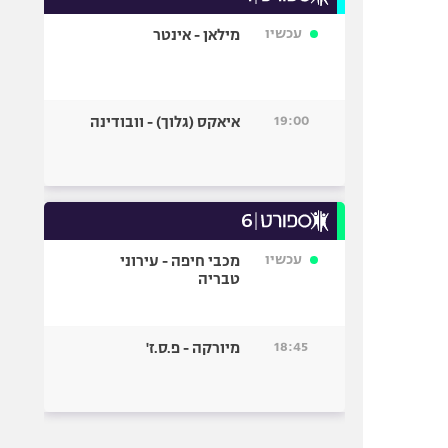
עכשיו
מילאן - אינטר
19:00
איאקס (גלוך) - וובודינה
עכשיו
מכבי חיפה - עירוני
טבריה
18:45
מיורקה - פ.ס.ז'