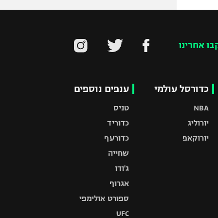
בו אחרינו
כדורסל עולמי
ענפים נוספים
NBA
טניס
יורוליג
כדוריד
יורוקאפ
כדורעף
שחייה
ג'ודו
אגרוף
ספורט אולימפי
UFC