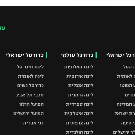
עק
רגל ישראלי
כדורגל עולמי
כדורסל ישראלי
 העל
ליגת האלופות
ליגת ווינר סל
 לאומית
ליגה אירופית
ליגה לאומית
 הטוטו
ליגה אנגלית
כדורסל נשים
ונרים
ליגה גרמנית
מכבי תל אביב
 המדינה
ליגה ספרדית
הפועל חולון
ת ישראל
ליגה איטלקית
הפועל ירושלים
 חיפה
ליגה צרפתית
דני אבדיה
ר ירושלים
ליגה הולנדית