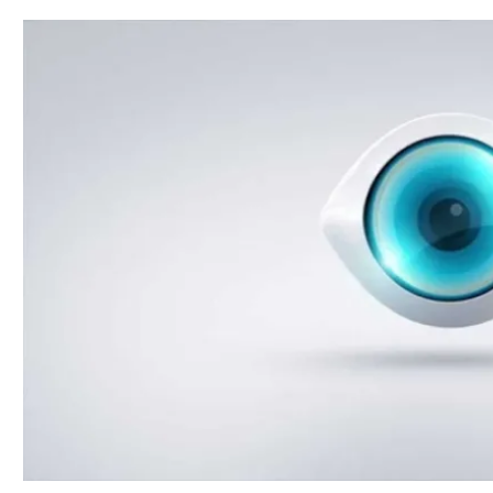
תל אביב
ליגה סינית
חיפה
ליגה ברזילאית
באר שבע
ליגות נוספות
תניה
דה