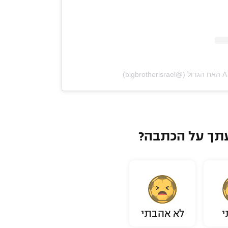
big)
תך על הכתבה?
י
לא אהבתי