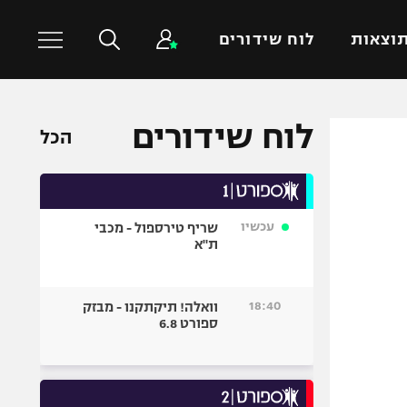
וצאות
לוח שידורים
לוח שידורים
כדורסל עולמי
ענפים נוספים
הכל
NBA
טניס
יורוליג
כדוריד
יורוקאפ
כדורעף
עכשיו
שריף טירספול - מכבי
ת"א
שחייה
ג'ודו
18:40
וואלה! תיקתקנו - מבזק
אגרוף
ספורט 6.8
ספורט אולימפי
UFC
היאבקות WWE