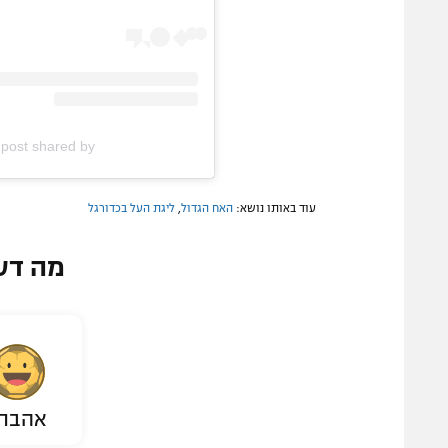
A post shared by האח הגדול (@brotherisrael
עוד באותו נושא:
האח הגדול
,
ליגת העל בכדורגל
מה דע
אהבת