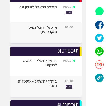
אופניים
עכשיו
טורניר הפאדל, לונדון 6.8
ספורט מוטורי
ישיר
כדורמים
פוטבול אמריקאי NFL
20:00
ארסנל - ריאל בטיס
(מקוצר 15)
בייסבול MLB
ספורט אתגרי
ואקסטרים
אומנויות לחימה
גיימינג E-Sports
עכשיו
בית"ר ירושלים - א.א.ק
לרנקה
20:20
בית"ר ירושלים - אוסטריה
וינה
ישיר