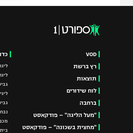
VOD
כדו
רץ ברשת
ליגת
ליגה
תוצאות
גביע
לוח שידורים
ליגי
ברחבה
גביע
נבחר
"מעל הליגה" – פודקאסט
מכבי
"מחצית בשכונה" – פודקאסט
בית"