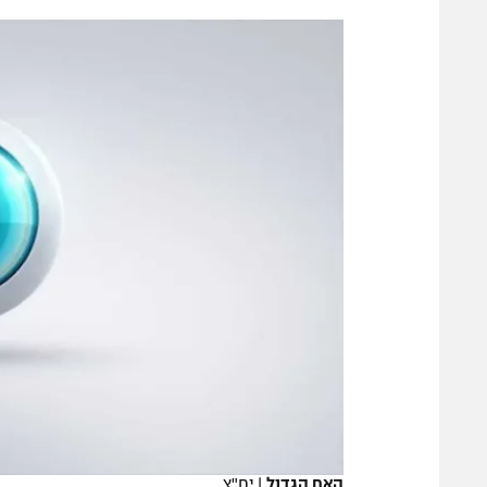
הפועל 
תקנון משתתפים וזוכים בפרסים
הפועל 
תקנון עבור פעילות אלקטרה
הפועל 
תקנון עבור פעילות ספורט 1 – "מרלן"
מכבי נ
טניס
בני יהו
גיימינג E-Sports
תנאי שימוש
מדיניות פרטיות
תקנון פעילות ספורט 1
רשיון להקרנה פומבית לבית עסק
הצטרפות לחבילת הערוצים
לוח דרושים – ג'ובנט
תגיות
האח הגדול
|
יח"צ
המגזין