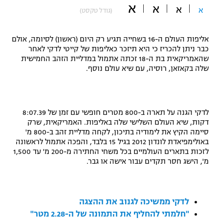
א
א
א
א
(גודל טקסט)
"מחצית בשכונה" – פודקאסט
אופניים
אליפות העולם ה-16 בשחייה תגיע רק היום (ראשון) לסיומה, אולם
ספורט מוטורי
משתתפים וזוכים בפרסים
כבר ניתן להכריז כי היא תיזכר כאליפות של קייטי לדקי לאחר
שהאמריקאית בת ה-18 זכתה אתמול במדליית הזהב החמישית
כדורמים
שלה בקאזאן, רוסיה, עם שיא עולם נוסף.
תקנון משתתפים וזוכים בפרסים
טניס
פוטבול אמריקאי NFL
תקנון עבור פעילות אלקטרה
גיימינג E-Sports
לדקי הגנה על תארה ב-800 מטרים חופשי עם זמן של 8:07.39
בייסבול MLB
תקנון עבור פעילות ספורט 1 – "מרלן"
דקות, שיא העולם השלישי שלה באליפות. האמריקאית, שרק
סיימה הקיץ את לימודיה בתיכון, לקחה מדליית זהב ב-800 מ'
ספורט אתגרי ואקסטרים
באולימפיאדת לונדון 2012 בגיל 15 בלבד, והפכה אתמול לראשונה
תנאי שימוש
לזכות בתארים העולמיים בכל משחי החתירה מ-200 מ' עד 1,500
אומנויות לחימה
מ', הישג חסר תקדים עבור אישה או גבר.
מדיניות פרטיות
גיימינג E-Sports
לדקי ממשיכה לגנוב את ההצגה
תקנון פעילות ספורט 1
"חלמתי להחליף את התמונה של ה-2.28 מטר"