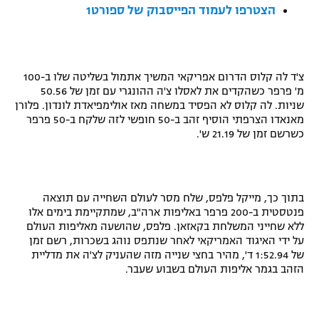
הצטרפו לעמוד הפייסבוק של ספורט1
רשיון להקרנה פומבית לבית עסק
הצטרפות לחבילת הערוצים
צ'ד לה קלוס הדרום אפריקאי המשיך אתמול בשליטה שלו ב-100
לוח דרושים – ג'ובנט
מ' פרפר כשהקדים את לאסלו צ'ה ההונגרי עם זמן של 50.56
שניות. לה קלוס לא הפסיד במשחה מאז אולימפיאדת לונדון. פלורן
מאנאדו הצרפתי הוסיף זהב ב-50 חופשי לזה שלקח ב-50 פרפר
תגיות
כשרשם זמן של 21.19 ש'.
המגזין
בתוך כך, מייקל פלפס, שלח מסר לעולם השחייה עם תוצאה
פנטסטית ב-200 פרפר באליפות ארה"ב, שמתקיימת בימים אלו
ללא שחייני המשלחת בקאזאן. פלפס, שהושעה מאליפות העולם
על ידי האיגוד האמריקאי לאחר שנתפס נוהג בשכרות, רשם זמן
של 1:52.94 ד', מהיר בחצי שנייה מזה שהעניק לצ'ה את מדליית
הזהב בגמר אליפות העולם בשבוע שעבר.