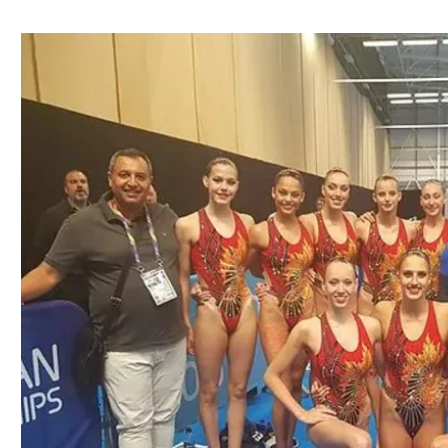
ל אביב
ליגה טורקית
תל אביב
ליגה סינית
חיפה
ליגה ברזילאית
באר שבע
ליגות נוספות
תניה
דה