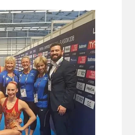
משתתפים וזוכים בפרסים
מכבי ת
הפועל 
תקנון משתתפים וזוכים בפרסים
הפועל 
תקנון עבור פעילות אלקטרה
הפועל 
תקנון עבור פעילות ספורט 1 – "מרלן"
מכבי נ
טניס
בני יהו
גיימינג E-Sports
תנאי שימוש
מדיניות פרטיות
תקנון פעילות ספורט 1
רשיון להקרנה פומבית לבית עסק
הצטרפות לחבילת הערוצים
לוח דרושים – ג'ובנט
תגיות