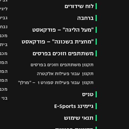
לוח שידורים
ליגי
ברחבה
גביע
נבחר
"מעל הליגה" – פודקאסט
מכבי
"מחצית בשכונה" – פודקאסט
בית"
משתתפים וזוכים בפרסים
מכבי
הפוע
תקנון משתתפים וזוכים בפרסים
הפוע
תקנון עבור פעילות אלקטרה
הפוע
תקנון עבור פעילות ספורט 1 – "מרלן"
מכבי
טניס
בני 
גיימינג E-Sports
תנאי שימוש