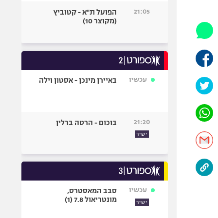
היאבקות WWE
21:05
הפועל ת"א - קטוביץ
אופניים
(מקוצר 10)
ספורט מוטורי
כדורמים
פוטבול אמריקאי NFL
בייסבול MLB
עכשיו
באיירן מינכן - אסטון וילה
ספורט אתגרי
ואקסטרים
אומנויות לחימה
21:20
בוכום - הרטה ברלין
גיימינג E-Sports
ישיר
עכשיו
סבב המאסטרס,
מונטריאול 7.8 (1)
ישיר