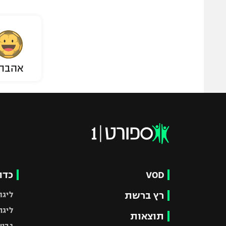
אהבת
VOD
כדו
רץ ברשת
ליגת
ליגה
תוצאות
גביע