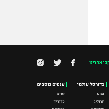
בו אחרינו
כדורסל עולמי
ענפים נוספים
NBA
טניס
יורוליג
כדוריד
יורוקאפ
כדורעף