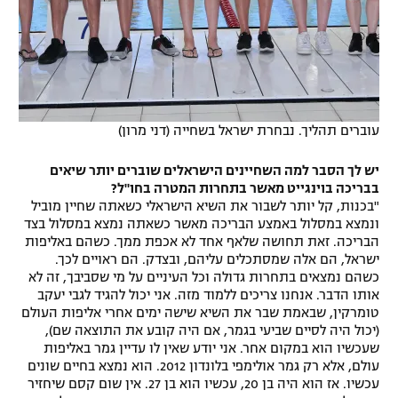
עוברים תהליך. נבחרת ישראל בשחייה (דני מרון)
יש לך הסבר למה השחיינים הישראלים שוברים יותר שיאים
בבריכה בוינגייט מאשר בתחרות המטרה בחו"ל?
"בכנות, קל יותר לשבור את השיא הישראלי כשאתה שחיין מוביל
ונמצא במסלול באמצע הבריכה מאשר כשאתה נמצא במסלול בצד
הבריכה. זאת תחושה שלאף אחד לא אכפת ממך. כשהם באליפות
ישראל, הם אלה שמסתכלים עליהם, ובצדק. הם ראויים לכך.
כשהם נמצאים בתחרות גדולה וכל העיניים על מי שסביבך, זה לא
אותו הדבר. אנחנו צריכים ללמוד מזה. אני יכול להגיד לגבי יעקב
טומרקין, שבאמת שבר את השיא שישה ימים אחרי אליפות העולם
(יכול היה לסיים שביעי בגמר, אם היה קובע את התוצאה שם),
שעכשיו הוא במקום אחר. אני יודע שאין לו עדיין גמר באליפות
עולם, אלא רק גמר אולימפי בלונדון 2012. הוא נמצא בחיים שונים
עכשיו. אז הוא היה בן 20, עכשיו הוא בן 27. אין שום קסם שיחזיר