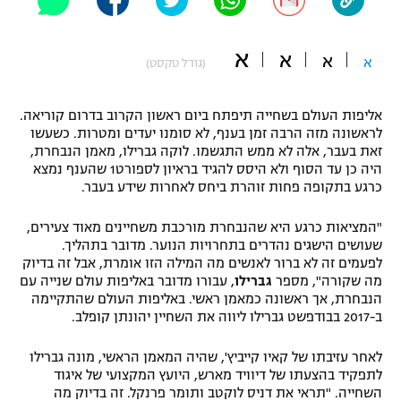
"מחצית בשכונה" – פודקאסט
אופניים
א
א
א
א
(גודל טקסט)
ספורט מוטורי
משתתפים וזוכים בפרסים
אליפות העולם בשחייה תיפתח ביום ראשון הקרוב בדרום קוריאה.
כדורמים
לראשונה מזה הרבה זמן בענף, לא סומנו יעדים ומטרות. כשעשו
תקנון משתתפים וזוכים בפרסים
טניס
זאת בעבר, אלה לא ממש התגשמו. לוקה גברילו, מאמן הנבחרת,
פוטבול אמריקאי NFL
היה כן עד הסוף ולא היסס להגיד בראיון לספורט1 שהענף נמצא
תקנון עבור פעילות אלקטרה
כרגע בתקופה פחות זוהרת ביחס לאחרות שידע בעבר.
גיימינג E-Sports
בייסבול MLB
תקנון עבור פעילות ספורט 1 – "מרלן"
"המציאות כרגע היא שהנבחרת מורכבת משחיינים מאוד צעירים,
שעושים הישגים נהדרים בתחרויות הנוער. מדובר בתהליך.
ספורט אתגרי ואקסטרים
לפעמים זה לא ברור לאנשים מה המילה הזו אומרת, אבל זה בדיוק
תנאי שימוש
מה שקורה", מספר
גברילו
, עבורו מדובר באליפות עולם שנייה עם
אומנויות לחימה
הנבחרת, אך ראשונה כמאמן ראשי. באליפות העולם שהתקיימה
ב-2017 בבודפשט גברילו ליווה את השחיין יהונתן קופלב.
מדיניות פרטיות
גיימינג E-Sports
לאחר עזיבתו של קאיו קייביץ', שהיה המאמן הראשי, מונה גברילו
לתפקיד בהצעתו של דיוויד מארש, היועץ המקצועי של איגוד
תקנון פעילות ספורט 1
השחייה. "תראי את דניס לוקטב ותומר פרנקל. זה בדיוק מה