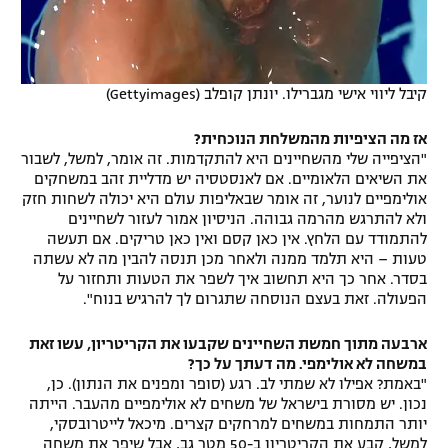
קיבל ליווי אישי מגברילו. יונתן קופלב (Gettyimages)
אז מה הציפיות מהמשלחת הנוכחית?
"הציפייה שלי מהשחיינים היא להתקדמות. זה אומר, למשל, לשבור
את השיאים הלאומיים. אם לאנסטסיה יש מדליית זהב במשחקים
אולימפיים לנוער, זה אומר שבאליפות עולם היא יכולה לשחות חזק
ולא להתרגש מהרמה גבוהה. הניסיון אמור לעזור לשחיינים
להתמודד עם הלחץ. אין כאן קסם ואין כאן טריקים. אם תעשה
טעות – היא תלמד ממנה ולאחר מכן תנסה להבין מה לא עשתה
בסדר. אחר כך היא תחשוב איך לשפר את הטעות ותחזור על
הפעולה. זאת בעצם הנוסחה שתגרום לך להרגיש בנוח".
ארבעה מתוך חמשת השחיינים שקבעו את הקריטריון, עשו זאת
במשחה לא אולימפי. מה דעתך על כך?
"באמת? אפילו לא שמתי לב. רגע (סופר ומפנים את הנתון). כן,
נכון. יש מסורת בישראל של משחים לא אולימפיים מהעבר. הייתה
יותר התמחות במשחים למרחקים קצרים. מיכאל לייטרובסקי,
למשל, קבע את הקריטריון ב-50 מטר גב, אבל שיפר את משחה