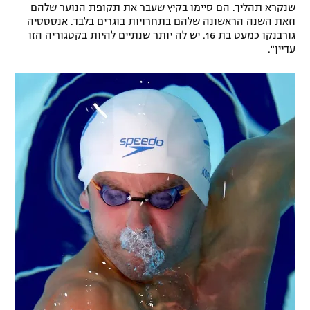
שנקרא תהליך. הם סיימו בקיץ שעבר את תקופת הנוער שלהם
רשיון להקרנה פומבית לבית עסק
וזאת השנה הראשונה שלהם בתחרויות בוגרים בלבד. אנסטסיה
גורבנקו כמעט בת 16. יש לה יותר שנתיים להיות בקטגוריה הזו
עדיין".
הצטרפות לחבילת הערוצים
לוח דרושים – ג'ובנט
תגיות
המגזין