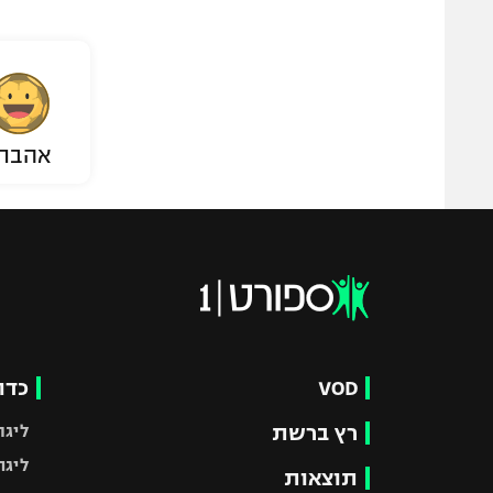
אהבת
VOD
כדו
רץ ברשת
ליגת
ליגה
תוצאות