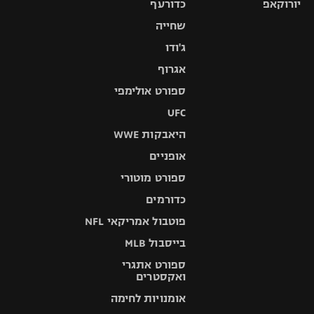
יורוקאפ
כדורעף
שחייה
ג'ודו
אגרוף
ספורט אולימפי
UFC
היאבקות WWE
אופניים
ספורט מוטורי
כדורמים
פוטבול אמריקאי NFL
בייסבול MLB
ספורט אתגרי
ואקסטרים
אומנויות לחימה