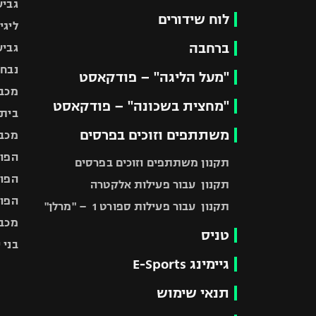
גביע
לוח שידורים
ליגי
ברחבה
גביע
נבחר
"מעל הליגה" – פודקאסט
מכבי
"מחצית בשכונה" – פודקאסט
בית"
משתתפים וזוכים בפרסים
מכבי
הפוע
תקנון משתתפים וזוכים בפרסים
הפוע
תקנון עבור פעילות אלקטרה
הפוע
תקנון עבור פעילות ספורט 1 – "מרלן"
מכבי
טניס
בני 
גיימינג E-Sports
תנאי שימוש