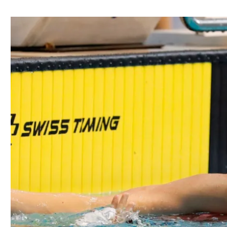
ל אביב
ליגה טורקית
תל אביב
ליגה סינית
חיפה
ליגה ברזילאית
באר שבע
ליגות נוספות
תניה
דה