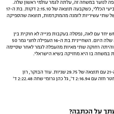
פה לנוער במשחה זה, עלתה לגמר עולמי ראשון שלה.
היא עשתה זאת לאחר שסיימה במקום הרביעי הכללי, כשקבעה תוצאה של 2:15.10 דקות. בת ה-17
2:14.9 דקות, שיפור של שתי עשיריות לזמנה מהמוקדמות, תוצאה שהספיקה
 יחד עם לאה, נפסלה בעקבות פנייה לא חוקית בין
הגב לחזה, אך זו לא היתה הבריכה היחידה שלה היום. השחיינית בת ה-16 העפילה לחצי גמר 50
קום השישי עם 28.74 שניות, והיתה רחוקה שתי מאיות מהעפלה לגמר לאחר שסיימה
באותו משחה, אביב ברזלי סיימה במקום ה-21 עם תוצאה של 29.75 שניות. עוד הבוקר, רון
פולונסקי סיים במקום ה-22 במשחה 200 מטר חזה עם 2:16.94 ד', גל כהן גרומי שחה 2:22.48 ד'
תך על הכתבה?