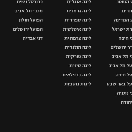
 הטוטו
ליגה אנגלית
כדורסל נשים
ונרים
ליגה גרמנית
מכבי תל אביב
 המדינה
ליגה ספרדית
הפועל חולון
ת ישראל
ליגה איטלקית
הפועל ירושלים
 חיפה
ליגה צרפתית
דני אבדיה
ר ירושלים
ליגה הולנדית
 תל אביב
ליגה טורקית
ל תל אביב
ליגה סינית
ל חיפה
ליגה ברזילאית
ל באר שבע
ליגות נוספות
 נתניה
יהודה