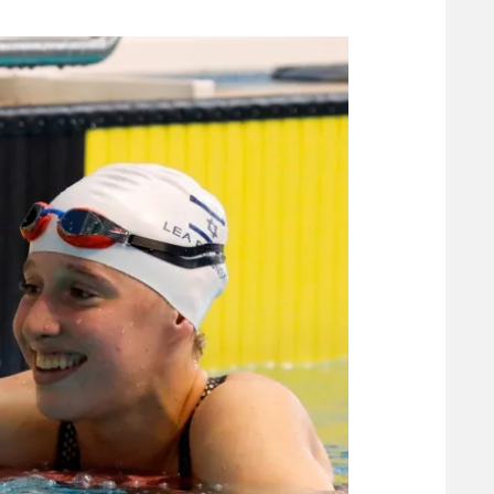
משתתפים וזוכים בפרסים
מכבי ת
הפועל 
תקנון משתתפים וזוכים בפרסים
הפועל 
תקנון עבור פעילות אלקטרה
הפועל 
תקנון עבור פעילות ספורט 1 – "מרלן"
מכבי נ
טניס
בני יהו
גיימינג E-Sports
תנאי שימוש
מדיניות פרטיות
תקנון פעילות ספורט 1
רשיון להקרנה פומבית לבית עסק
הצטרפות לחבילת הערוצים
לוח דרושים – ג'ובנט
תגיות