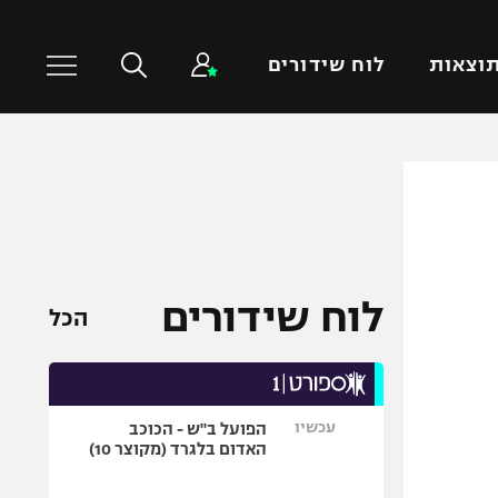
וצאות
לוח שידורים
כדורסל עולמי
ענפים נוספים
NBA
טניס
יורוליג
כדוריד
יורוקאפ
כדורעף
לוח שידורים
הכל
שחייה
ג'ודו
אגרוף
עכשיו
הפועל ב"ש - הכוכב
ספורט אולימפי
האדום בלגרד (מקוצר 10)
UFC