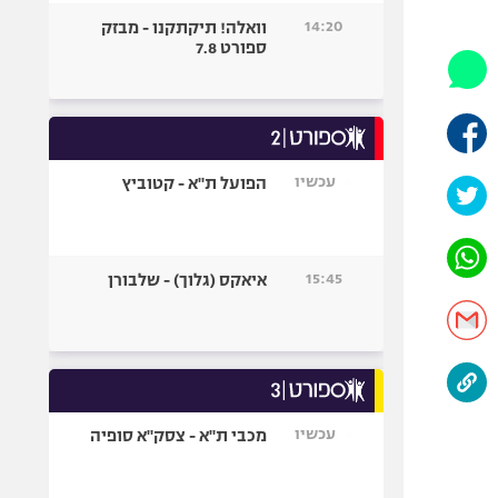
היאבקות WWE
14:20
וואלה! תיקתקנו - מבזק
אופניים
ספורט 7.8
ספורט מוטורי
כדורמים
פוטבול אמריקאי NFL
בייסבול MLB
עכשיו
הפועל ת"א - קטוביץ
ספורט אתגרי
ואקסטרים
אומנויות לחימה
15:45
איאקס (גלוך) - שלבורן
גיימינג E-Sports
עכשיו
מכבי ת"א - צסק"א סופיה