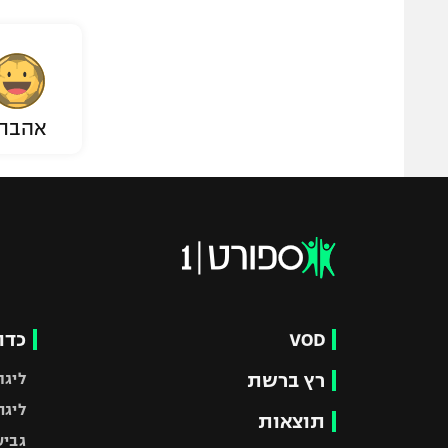
אהבת
VOD
כדו
רץ ברשת
ליגת
ליגה
תוצאות
גביע