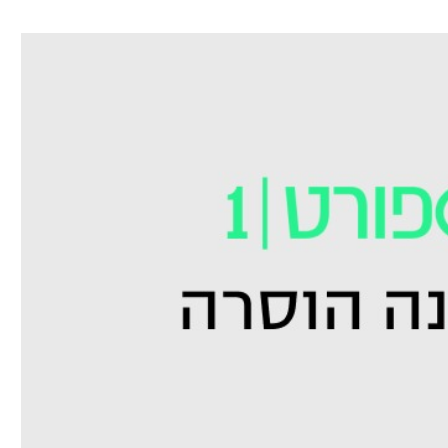
ל אביב
ליגה טורקית
תל אביב
ליגה סינית
חיפה
ליגה ברזילאית
באר שבע
ליגות נוספות
תניה
דה