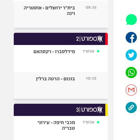
היאבקות WWE
09:35
בית"ר ירושלים - אוסטריה
אופניים
וינה
ספורט מוטורי
כדורמים
פוטבול אמריקאי NFL
בייסבול MLB
עכשיו
מידלסברו - רקסהאם
ספורט אתגרי
ואקסטרים
אומנויות לחימה
10:10
בוכום - הרטה ברלין
גיימינג E-Sports
עכשיו
מכבי חיפה - עירוני
טבריה