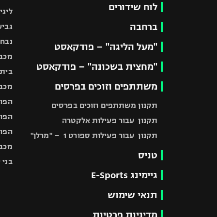
לוח שידורים
ליגי
ברחבה
גביע
נבחר
"מעל הליגה" – פודקאסט
מכבי
"מחצית בשכונה" – פודקאסט
בית"
משתתפים וזוכים בפרסים
מכבי
הפוע
תקנון משתתפים וזוכים בפרסים
הפוע
תקנון עבור פעילות אלקטרה
הפוע
תקנון עבור פעילות ספורט 1 – "מרלן"
מכבי
טניס
בני 
גיימינג E-Sports
תנאי שימוש
מדיניות פרטיות