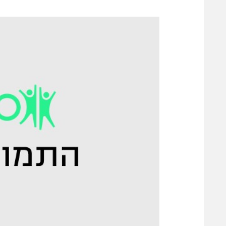
משתתפים וזוכים בפרסים
מכבי ת
הפועל 
תקנון משתתפים וזוכים בפרסים
הפועל 
תקנון עבור פעילות אלקטרה
הפועל 
תקנון עבור פעילות ספורט 1 – "מרלן"
מכבי נ
טניס
בני יהו
גיימינג E-Sports
תנאי שימוש
מדיניות פרטיות
תקנון פעילות ספורט 1
רשיון להקרנה פומבית לבית עסק
הצטרפות לחבילת הערוצים
לוח דרושים – ג'ובנט
תגיות