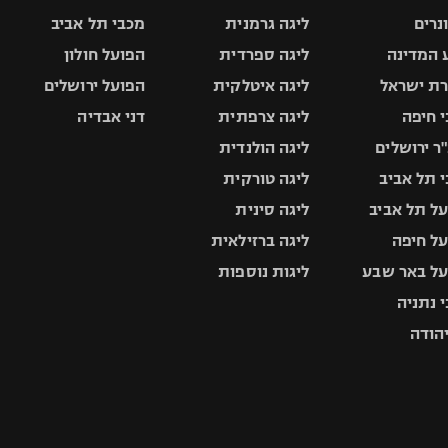
ונרים
ליגה גרמנית
מכבי תל אביב
 המדינה
ליגה ספרדית
הפועל חולון
ת ישראל
ליגה איטלקית
הפועל ירושלים
 חיפה
ליגה צרפתית
דני אבדיה
ר ירושלים
ליגה הולנדית
 תל אביב
ליגה טורקית
ל תל אביב
ליגה סינית
ל חיפה
ליגה ברזילאית
ל באר שבע
ליגות נוספות
 נתניה
יהודה