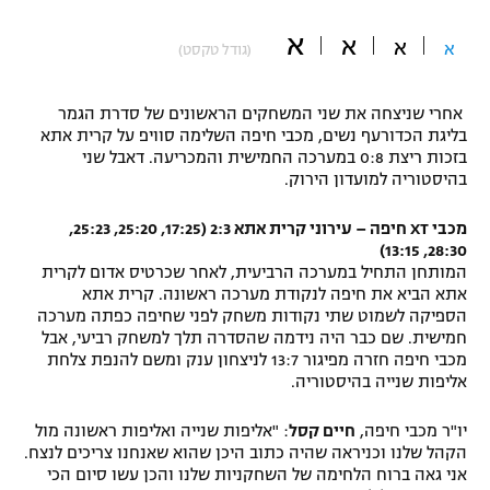
"מחצית בשכונה" – פודקאסט
א
א
אופניים
א
א
(גודל טקסט)
ספורט מוטורי
משתתפים וזוכים בפרסים
אחרי שניצחה את שני המשחקים הראשונים של סדרת הגמר
בליגת הכדורעף נשים, מכבי חיפה השלימה סוויפ על קרית אתא
כדורמים
בזכות ריצת 0:8 במערכה החמישית והמכריעה. דאבל שני
תקנון משתתפים וזוכים בפרסים
טניס
בהיסטוריה למועדון הירוק.
פוטבול אמריקאי NFL
תקנון עבור פעילות אלקטרה
מכבי XT חיפה – עירוני קרית אתא 2:3 (17:25, 25:20, 25:23,
גיימינג E-Sports
28:30, 13:15)
בייסבול MLB
תקנון עבור פעילות ספורט 1 – "מרלן"
המותחן התחיל במערכה הרביעית, לאחר שכרטיס אדום לקרית
אתא הביא את חיפה לנקודת מערכה ראשונה. קרית אתא
ספורט אתגרי ואקסטרים
הספיקה לשמוט שתי נקודות משחק לפני שחיפה כפתה מערכה
תנאי שימוש
חמישית. שם כבר היה נידמה שהסדרה תלך למשחק רביעי, אבל
אומנויות לחימה
מכבי חיפה חזרה מפיגור 13:7 לניצחון ענק ומשם להנפת צלחת
אליפות שנייה בהיסטוריה.
מדיניות פרטיות
גיימינג E-Sports
יו"ר מכבי חיפה,
חיים קסל
: "אליפות שנייה ואליפות ראשונה מול
הקהל שלנו וכניראה שהיה כתוב היכן שהוא שאנחנו צריכים לנצח.
תקנון פעילות ספורט 1
אני גאה ברוח הלחימה של השחקניות שלנו והכן עשו סיום הכי