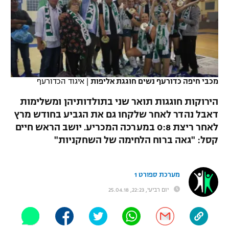
כדורסל נשים
נבחרת ישראל
יורוליג
ליגה ספרדית
טניס
VOD
מכבי תל אביב
מכבי חיפה
יורוקאפ
ליגה איטלקית
כדוריד
הפועל חולון
בית"ר ירושלים
רץ ברשת
ליגה צרפתית
כדורעף
מכבי חיפה כדורעף נשים חוגגת אליפות
|
איגוד הכדורעף
הפועל ירושלים
מכבי תל אביב
ליגה הולנדית
הירוקות חוגגות תואר שני בתולדותיהן ומשלימות
שחייה
תוצאות
דני אבדיה
הפועל תל אביב
דאבל נהדר לאחר שלקחו גם את הגביע בחודש מרץ
ליגה טורקית
לאחר ריצת 0:8 במערכה המכריע. יושב הראש חיים
ג'ודו
הפועל חיפה
לוח שידורים
קסל: "גאה ברוח הלחימה של השחקניות"
ליגה סינית
אגרוף
הפועל באר שבע
ליגה ברזילאית
ברחבה
מערכת ספורט 1
ספורט אולימפי
מכבי נתניה
יום רביעי, 22:23, 25.04.18
ליגות נוספות
UFC
"מעל הליגה" – פודקאסט
בני יהודה
היאבקות WWE