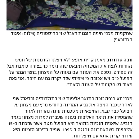
שחקניות מכבי חיפה חוגגות דאבל שני בהיסטוריה (צילום: איגוד
הכדורעף)
וובה טודורוב
מאמן קרית אתא: "לא ניצלנו הזדמנות של חמש
נקודות לנצח את המשחק ומבאס שזה נגמר כך בצורה כואבת אבל
זה ספורט. נסכם את העונה עם גאווה על הניצחון בחצי הגמר על
הפועל כ"ס ויש אכזבה כי ציפיתי שזה יקרה גם עם חיפה. אני גאה
מאוד בשחקניות על העונה הזאת".
מכבי XT חיפה זוכה בתואר אליפות שני בתולדותיה ובדאבל שני
לאחר שכבר הניפה את גביע המדינה בחודש מרץ עם ניצחון על
הפועל כפר סבא. החיפאיות מסכמות עונה נהדרת לאחר
שהפסידו את תואר האליפות בעונה שעברה למרות ניצחון בגמר
הגביע. שיאנית הזכיות בתואר היא הפועל מטה אשר שזכתה ב-15
אליפויות כשהאחרונה נחגגה ב-1995. שנייה בדירוג הזכיות היא
עירוני קרית אתא עם 11 צלחות.