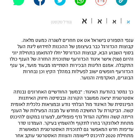
"מחצית בשכונה" – פודקאסט
אופניים
א
א
א
א
(גודל טקסט)
ספורט מוטורי
משתתפים וזוכים בפרסים
ענפי הספורט בישראל אט אט חוזרים לשגרה כמעט מלאה.
כדורמים
קבוצות הכדורגל כבר בעיצומן של ההכנות לחידוש ליגת העל
תקנון משתתפים וזוכים בפרסים
טניס
בסוף השבוע הבא, קבוצות הכדורסל יחלו להתאמן בתחילת יוני
פוטבול אמריקאי NFL
והיום (שני) אישר איגוד הכדורעף שתוכנית החזרה של הענף כולו
תקנון עבור פעילות אלקטרה
התקבלה. אמנם הליגות הבכירות הסתיימו מבעוד מועד, אך ענף
גיימינג E-Sports
הכדורעף חופשים ישוב לפעילות במהלך הקיץ וכן נבחרות
בייסבול MLB
תקנון עבור פעילות ספורט 1 – "מרלן"
הבוגרים, האקדמיה והנוער.
ספורט אתגרי ואקסטרים
כך נמסר בהודעת האיגוד: "במשך החודשיים האחרונים נבנתה
תנאי שימוש
אסטרטגית יציאה ממשבר הקורנה ובבסיסה חיזוק האיתנות
אומנויות לחימה
הפיננסית של האיגוד מול הבלתי נודע ובמציאות כלכלית לאומית
קשה. הביקורת על החשיבה מחדש על מבנה הפעילות של הענף
מדיניות פרטיות
הייתה קשה וחלקה הגדול נדף פופוליזם, לצערנו במקום 'להיכנס
גיימינג E-Sports
מתחת לאלונקה' בחרו לתקוף ולהשמיץ בעיקר. העמדנו סדר
עדיפות חדש המאפשר גם לתוכנית האסטרטגית המאושרת
תקנון פעילות ספורט 1
מתחילת 2020 להיכנס ליישומה והצוות האסטרטגי עוקב אחר