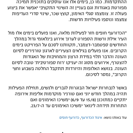
ההתקדמות. כמו כן, בימים אלו אנו עוסקים בתוכנית תמיכה
רשיון להקרנה פומבית לבית עסק
מפורטת באגודות וגם בעניין זה השינוי התקציבי יאפשר את ביצוע
פעולה זו. צומצמו סגלי האימון, קוצץ שכר, שינוי סדרי העדיפות
צמצמו ונוספו פעילויות חדשות.
הצטרפות לחבילת הערוצים
"הכדורעף חופים חזר לפעילות מלאה, ואנו פועלים בימים אלו מול
לוח דרושים – ג'ובנט
העיר אילת ורשות הספורט לערוך אירוע בינלאומי גדול במהלך
החודשים ספטמבר-דצמבר, תקוותנו לסכם על הפרויקט בימים
תגיות
הקרובים. אנו פועלים בגילאים הצעירים לארגון טורנירים לסיום
העונה והדבר תלוי במידת הרצון והמחויבות של האגודות
להצטרף, אירועים מסוג זה יעניקו 'רוח ספורטיבית' טובה לסיום
המגזין
העונה. בנושא האלופות והיורדות תתקבל החלטה בשבוע וחצי
הקרוב", נמסר לסיכום.
באשר לנבחרות ישראל הבוגרות לגברים ולנשים, תחילת הפעילות
תהיה במהלך חודש יוני ואם טורניר מוקדמות אליפות אירופה
יתקיים כמתוכנן (15/8 עד 6/9) ימשיכו האימונים ואם
התחרות תידחה לינואר ימשיכו האימונים עד ה-23/7.
עוד באותו נושא:
איגוד הכדורעף
,
כדורעף חופים