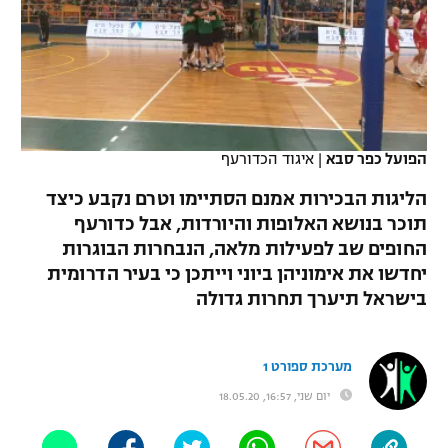
כדורסל נשים
נבחרת ישראל
יורוליג
ליגה ספרדית
טניס
VOD
מכבי תל אביב
מכבי חיפה
יורוקאפ
ליגה איטלקית
כדוריד
הפועל חולון
בית"ר ירושלים
רץ ברשת
ליגה צרפתית
כדורעף
הפועל כפר סבא
|
איגוד הכדורעף
הפועל ירושלים
מכבי תל אביב
ליגה הולנדית
הליגות הבכירות אמנם הסתיימו וטרם נקבע כיצד
שחייה
תוצאות
דני אבדיה
הפועל תל אביב
תוכר בנושא האלופות והיורדות, אבל כדורעף
ליגה טורקית
החופים שב לפעילות מלאה, הנבחרות הבוגרות
ג'ודו
הפועל חיפה
לוח שידורים
יחדשו את אימוניהן ביוני וייתכן כי בעיר הדרומית
ליגה סינית
אגרוף
בישראל תיערך תחרות גדולה
הפועל באר שבע
ליגה ברזילאית
ברחבה
ספורט אולימפי
מכבי נתניה
מערכת ספורט 1
ליגות נוספות
UFC
יום שני, 16:57, 18.05.20
"מעל הליגה" – פודקאסט
בני יהודה
היאבקות WWE