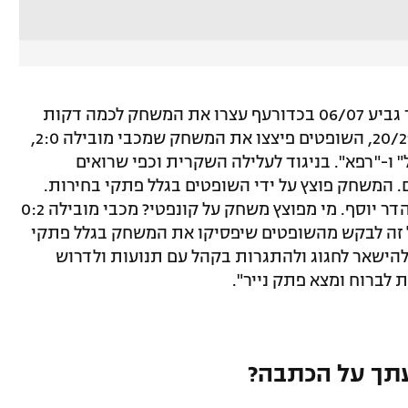
בהמשך, הוסיפו במועדון הצהוב כי: "בגמר גביע 06/07 בכדורעף עצרו את המשחק לכמה דקות
בגלל אבוקות וחידשו. פה, בגמר פלייאוף 20/21, השופטים פיצצו את המשחק שמכבי מובילה 2:0,
ו-"רפא". בניגוד לעלילה השקרית וכפי שרואים
. המשחק פוצץ על ידי השופטים בגלל פתקי בחירות.
פשוט בושה וחרפה מה שהשופטים עשו בהדר יוסף. מי מפוצץ משחק על קונפטי? מכבי מובילה 0:2
ל זה לבקש מהשופטים שיפסיקו את המשחק בגלל פתקי
ולהישאר לחגוג ולהתגרות בקהל עם תנועות ולדרוש
תך על הכתבה?