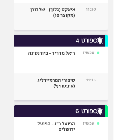
11:30
איאקס (גלוך) - שלבורן
(מקוצר 10)
עכשיו
ריאל מדריד - פיורנטינה
11:15
סיפורי הפרמיירליג
(איפסוויץ')
עכשיו
הפועל ר"ג - הפועל
ירושלים