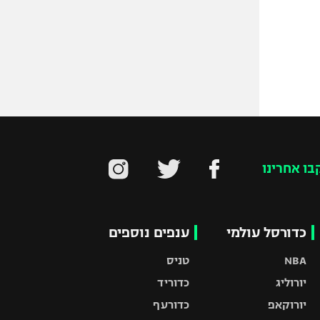
בו אחרינו
כדורסל עולמי
ענפים נוספים
NBA
טניס
יורוליג
כדוריד
יורוקאפ
כדורעף