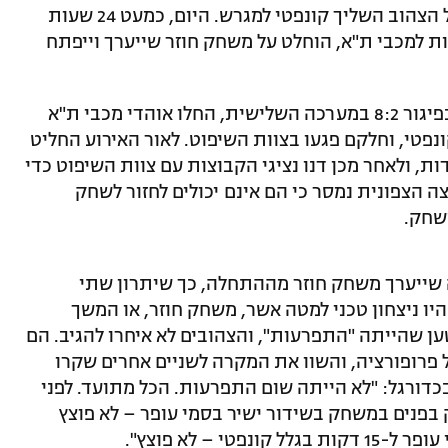
ההחלטה לפוצץ את המשחק לאחר שהקהל הצהוב השליך קונפטי למגרש. היום, כמעט 24 שעות
 למכבי ת"א, הוחלט על משחק חוזר שייערך וייפתח
במצב של יתרון 0:2 במערכות לצהובים, ובפיגור 8:2 במערכה השלישית, החלו אוהדי מכבי ת"א
פטי, וחלקם פגעו בצוות השיפוט. לאור האירוע החליט
 ולאחר מכן דנו נציגי הקבוצות עם צוות השיפוט כדי
הצפונית נמסר כי הם אינם יכולים לחזור לשחק
שחק.
 שייערך משחק חוזר מההתחלה, כך שיתרון שתי
ו ניצחון טכני למטה אשר, משחק חוזר, או המשך
 שהייתה "התפרעות", והצהובים לא איחרו להגיב. הם
ל פרופורציה, והשוו את המקרה לשניים אחרים שקרו
כדורגל: "לא הייתה שום התפרעות. הכל מתועד. לפני
 בפנים במשחק בשידור ישיר בסמי עופר – לא פוצץ
 – לא פוצץ".