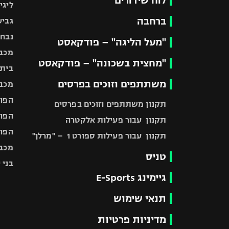
לוח שידורים
ליגי
ברחבה
גביע
נבחר
"מעל הליגה" – פודקאסט
מכבי
"מחצית בשכונה" – פודקאסט
בית"
משתתפים וזוכים בפרסים
מכבי
הפוע
תקנון משתתפים וזוכים בפרסים
הפוע
תקנון עבור פעילות אלקטרה
הפוע
תקנון עבור פעילות ספורט 1 – "מרלן"
מכבי
טניס
בני 
גיימינג E-Sports
תנאי שימוש
מדיניות פרטיות