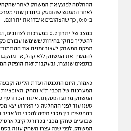
לאחר המפגש שהופסק ביתרון שתי מערכות
ב-0:0, כך שהצהובים איבדו את יתרונם.
להשליך פתקי בחירות ששימשו עבורם כקונ
מפקח המשחק לעצור זמנית את ההתמודדות,
להמשיך את המשחק ללא קהל, אך מהקבוצה 
בתנאים שנוצרו, ובעקבות זאת הופסק המ
כאמור, היום התכנסה ועדת הליגה וקבעה
המערכות של מכבי ת"א נמחק. האופציות הי
המשחק מרגע הפסקתו. איגוד הכדורעף טען
טענו עוד לפני ההחלטה כי האירוע יצא מכ
במפגשים בין מכבי חיפה למכבי תל אביב ב
שבועיים שחקן מכבי בכדורגל קיבל ארטיק
המשחק. לפני שנה עצרו משחק עונה בסמי עופר ל-15 דקות בגלל קונפטי