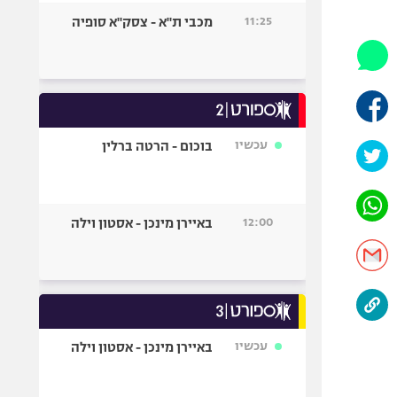
היאבקות WWE
11:25
מכבי ת"א - צסק"א סופיה
אופניים
ספורט מוטורי
כדורמים
פוטבול אמריקאי NFL
בייסבול MLB
עכשיו
בוכום - הרטה ברלין
ספורט אתגרי
ואקסטרים
אומנויות לחימה
12:00
באיירן מינכן - אסטון וילה
גיימינג E-Sports
עכשיו
באיירן מינכן - אסטון וילה