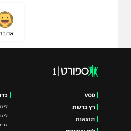
אהבת
VOD
כדו
רץ ברשת
ליגת
ליגה
תוצאות
גביע