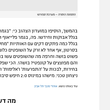
התמונה הוסרה – מערכת ספורט1
בגלל כמה פתקים דקים עם האותיות "מחל" 
בסרטון, אף אחד לא זרק על השופטים כלום
והם מפוצצים על קונפטי? בושה!. הכי שפ
בחירות, לבכות על 'התפרעות' ו'אלימות' 
ניצחון טכני. מישהו במינוס 2:0 חיפש סיבות לברוח ומצא פתק נייר".
עוד באותו נושא:
אוהדי מכבי תל אביב
מה דע