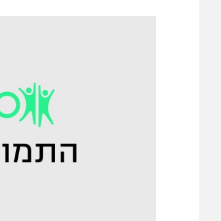
משתתפים וזוכים בפרסים
מכבי ת
הפועל 
תקנון משתתפים וזוכים בפרסים
הפועל 
תקנון עבור פעילות אלקטרה
הפועל 
תקנון עבור פעילות ספורט 1 – "מרלן"
מכבי נ
טניס
בני יהו
גיימינג E-Sports
תנאי שימוש
מדיניות פרטיות
תקנון פעילות ספורט 1
רשיון להקרנה פומבית לבית עסק
הצטרפות לחבילת הערוצים
לוח דרושים – ג'ובנט
תגיות