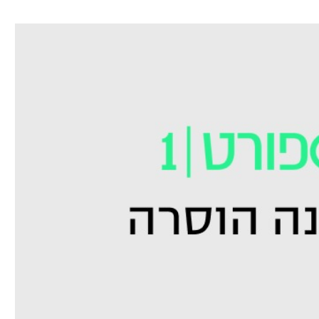
ל אביב
ליגה טורקית
תל אביב
ליגה סינית
חיפה
ליגה ברזילאית
באר שבע
ליגות נוספות
תניה
דה