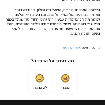
רשיון להקרנה פומבית לבית עסק
האלופה המכהנת בגברים, הפועל גוש זבולון, הפסידה בגמר
אשתקד בפנדלים מול אס"א תל אביב, וגם הערב היא נקלעה
הצטרפות לחבילת הערוצים
לפיגור מול הפועל קריית טבעון. רוני גרוס, חיזוק טרי שנולד בכפר
סבא, גדל בטורונטו, שיחק בנבחרת קנדה ובליגה ההונגרית, חולל
לוח דרושים – ג'ובנט
את המהפך עם שלושער יחד עם גדי הדר בן ה-38 בדרך ל-5:6
בסיום והנפת הגביע.
תגיות
עוד באותו נושא:
איגוד הכדורמים
המגזין
מה דעתך על הכתבה?
אהבתי
לא אהבתי