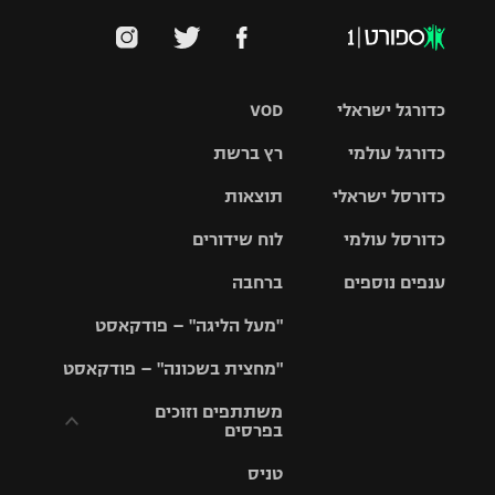
כדורגל ישראלי
VOD
כדורגל עולמי
רץ ברשת
ליגת העל
כדורסל ישראלי
תוצאות
ליגת
ליגה לאומית
האלופות
כדורסל עולמי
לוח שידורים
ליגת ווינר
סל
גביע הטוטו
ענפים נוספים
ברחבה
ליגה
NBA
אירופית
"מעל הליגה" – פודקאסט
ליגה לאומית
ליגיונרים
טניס
יורוליג
ליגה אנגלית
"מחצית בשכונה" – פודקאסט
כדורסל נשים
גביע המדינה
כדוריד
יורוקאפ
ליגה גרמנית
משתתפים וזוכים
בפרסים
מכבי תל
נבחרת
כדורעף
אביב
ישראל
ליגה
טניס
ספרדית
תקנון משתתפים