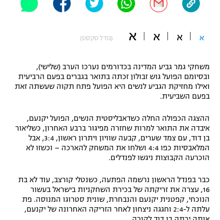
"מחצית בשכונה" – פודקאסט
אופניים
א
א
א
א
(גודל טקסט)
ספורט מוטורי
משתתפים וזוכים בפרסים
משחקי גמר גביע המדינה בכדורמים נערכו הערב (שלישי),
כדורמים
תקנון משתתפים וזוכים בפרסים
ובסיומם הפועל גוש זבולון זכתה בתואר בגברים בפעם הרביעית
טניס
ואילו מחזיקת הגביע לנשים היא הפועל פתח תקוה שעשתה זאת
פוטבול אמריקאי NFL
בפעם השביעית.
תקנון עבור פעילות אלקטרה
גיימינג E-Sports
בייסבול MLB
ההצגה הכפולה החלה כשדאבליסטית הנשים, הפועל יקנעם,
תקנון עבור פעילות ספורט 1 – "מרלן"
איבדה את התואר למרות שחזרה מפיגור ברבע האחרון, כשליאור
ספורט אתגרי ואקסטרים
בן דוד, עם צמד שערים, קבעה שוויון ויתרון ראשון, 3:4, אבל
תנאי שימוש
המלאבסיות כפו 4:4 ושלחו את המשחק להארכה – וכשזו לא
הוכרעה הקבוצות ניגשו לפנדלים.
אומנויות לחימה
מדיניות פרטיות
כבר בפנדל הראשון נרשמה הפתעה, כשנטלי קורצב, עוד לא בת
גיימינג E-Sports
16, עצרה את זריקתה של בכירת השחקניות בישראל בעשור
הנוכחי, קפטנית יקנעם והנבחרת, שונית סטרוגו המנוסה. פת
תקנון פעילות ספורט 1
עלתה ל-2:4 וחגגה ניצחון לאחר הזריקה האחרונה של יקנעם,
אותה ירתה בן דוד לקורה.