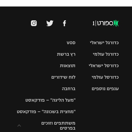
כדורגל ישראלי
VOD
כדורגל עולמי
רץ ברשת
ליגת העל
כדורסל ישראלי
תוצאות
ליגת
ליגה לאומית
האלופות
כדורסל עולמי
לוח שידורים
ליגת ווינר
סל
גביע הטוטו
ענפים נוספים
ברחבה
ליגה
NBA
אירופית
"מעל הליגה" – פודקאסט
ליגה לאומית
ליגיונרים
טניס
יורוליג
ליגה אנגלית
"מחצית בשכונה" – פודקאסט
כדורסל נשים
גביע המדינה
כדוריד
יורוקאפ
ליגה גרמנית
משתתפים וזוכים
בפרסים
מכבי תל
נבחרת