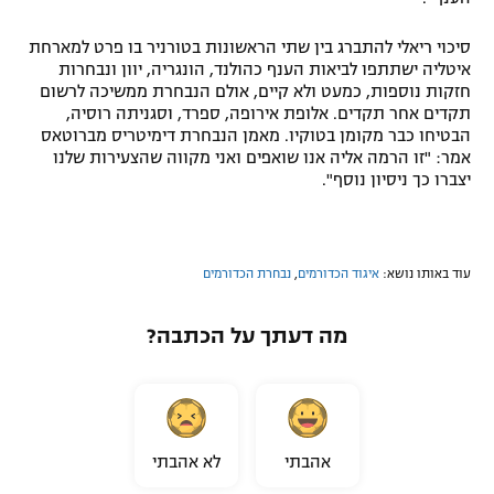
רשיון להקרנה פומבית לבית עסק
סיכוי ריאלי להתברג בין שתי הראשונות בטורניר בו פרט למארחת
איטליה ישתתפו לביאות הענף כהולנד, הונגריה, יוון ונבחרות
הצטרפות לחבילת הערוצים
חזקות נוספות, כמעט ולא קיים, אולם הנבחרת ממשיכה לרשום
תקדים אחר תקדים. אלופת אירופה, ספרד, וסגניתה רוסיה,
לוח דרושים – ג'ובנט
הבטיחו כבר מקומן בטוקיו. מאמן הנבחרת דימיטריס מברוטאס
אמר: "זו הרמה אליה אנו שואפים ואני מקווה שהצעירות שלנו
יצברו כך ניסיון נוסף".
תגיות
המגזין
עוד באותו נושא:
איגוד הכדורמים
,
נבחרת הכדורמים
מה דעתך על הכתבה?
אהבתי
לא אהבתי