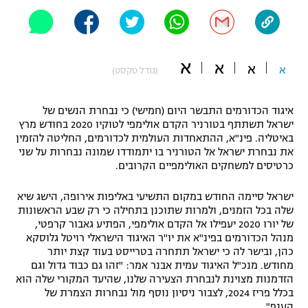
"מחצית בשכונה" – פודקאסט
אופניים
ספורט מוטורי
א
משתתפים וזוכים בפרסים
א
א
א
(גודל טקסט)
כדורמים
תקנון משתתפים וזוכים בפרסים
טניס
איגוד הכדורמים התבשר היום (חמישי) כי נבחרת הנשים של
ישראל תשתתף בטורניר הקדם אולימפי לטוקיו 2020 בחודש מרץ
פוטבול אמריקאי NFL
תקנון עבור פעילות אלקטרה
באיטליה. פינ"א, ההתאחדות העולמית לכדורמים, החליטה להזמין
את נבחרת ישראל אל הטורניר בו יתמודדו שמונה נבחרות על שני
גיימינג E-Sports
בייסבול MLB
כרטיסים למשחקים האולימפיים הקרובים.
תקנון עבור פעילות ספורט 1 – "מרלן"
ספורט אתגרי ואקסטרים
ישראל סיימה החודש במקום התשיעי באליפות אירופה, הישג שיא
תנאי שימוש
שלה בכל הזמנים, ולמרות שתוכנן בתחילה כי רק שבע הראשונות
של יורו 2020 יעפילו אל הקדם אולימפי, הפתיע גאבור קרפטי,
אומנויות לחימה
מנהל הכדורמים בפינ"א את יו"ר האיגוד הישראלי רויטל גלוסקא
מדיניות פרטיות
כהן, ובישר לה כי ישראל תתחרה בטרייסט בעוד קצת יותר
גיימינג E-Sports
מחודש. מנכ"ל האיגוד עמית אבנר אמר: "זהו גם כבוד גדול וגם
הזדמנות מצוינת לנבחרת הצעירה שלנו, שהיעד המקורי שלה הוא
תקנון פעילות ספורט 1
בכלל פריז 2024, לצבור ניסיון נוסף מול נבחרות הצמרת של
הענף".