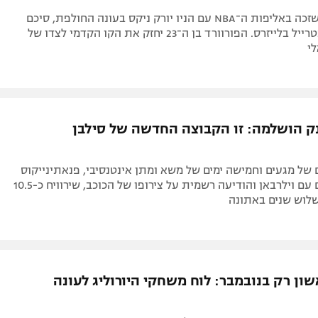
ג'רמי סוהאן, שזכה באליפות ה־NBA עם הניו יורק ניקס בעונה החולפת, סיכם
לעונה אחת בטרייל בלייזרס. הפורוורד בן ה־23 יחזק את הקו הקדמי לצדו של
י
 הושלמה: זו הקבוצה החדשה של סילבן
 של מגעים וחמישה ימים של משא ומתן אינטנסיבי, פנאתינייקוס
הגיעה לסיכום עם וילרבאן והודיעה רשמית על צירופו של הכוכב, שירוויח כ-10.5
לשלוש שנים באתונה
ון רק בנובמבר: לוח משחקי היורוליג לעונה