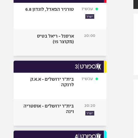
אופניים
עכשיו
טורניר הפאדל, לונדון 6.8
ספורט מוטורי
ישיר
כדורמים
פוטבול אמריקאי NFL
20:00
ארסנל - ריאל בטיס
(מקוצר 15)
בייסבול MLB
ספורט אתגרי
ואקסטרים
אומנויות לחימה
גיימינג E-Sports
עכשיו
בית"ר ירושלים - א.א.ק
לרנקה
20:20
בית"ר ירושלים - אוסטריה
וינה
ישיר