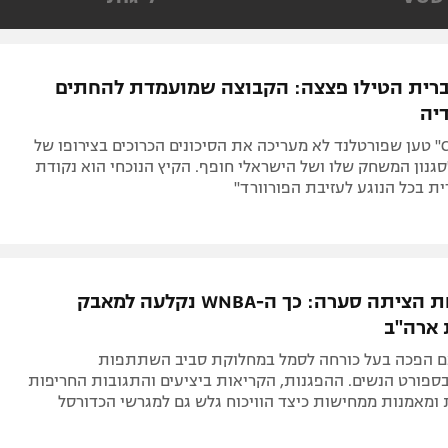
תל אביב
ליגה סינית
חיפה
ליגה ברזילאית
באר שבע
ליגות נוספות
רית הטילו פצצה: הקבוצה שמועמדת להחתים
תניה
יה
דה
סן קווין מ"CBS" טען שפורטלנד לא מעריכה את הסיכונים הכרוכים בצירופו של
"סגנון המשחק שלו ושל הישראלי חופף. הקיץ הנוכחי הוא נקודת
 בכל הנוגע לעזיבת הפורוורד"
הצהרה אחת הציתה סערה: כך ה-WNBA נקלעה למאבק
ארה"ב
אם הפכה בעל כורחה לסמל במחלוקת סביב השתתפות
בספורט הנשים. ההפגנות, הקריאות ביציעים והתגובות החריפות
ומאמנות ממחישות כיצד הוויכוח גלש גם למגרשי הכדורסל