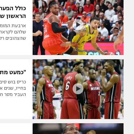
כולל הפער 
הראשון של 
ארבעת המומח
שהצהובים רק ב
"כמעט מתתי": אלוף ה
כריס בוש סיפ
בחייו, שנים 
העביר מסר חד