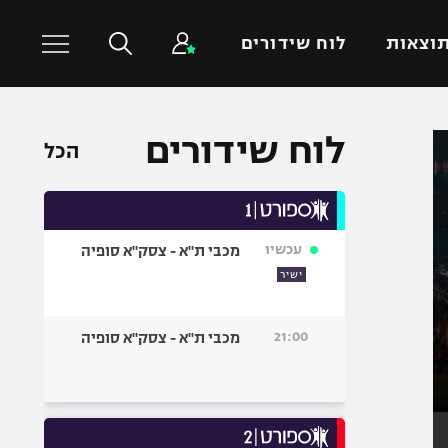
וצאות
לוח שידורים
לוח שידורים
כדורסל עולמי
ענפים נוספים
הכל
NBA
טניס
יורוליג
כדוריד
יורוקאפ
כדורעף
עכשיו
מכבי ת"א - צסק"א סופיה
ישיר
שחייה
ג'ודו
21:00
מכבי ת"א - צסק"א סופיה
אגרוף
ספורט אולימפי
UFC
היאבקות WWE