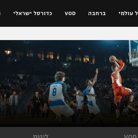
 עולמי
ברחבה
VOD
כדורסל ישראלי
ת
ל ישראלי
כדורגל עולמי
כדורסל ישראלי
על
ליגת האלופות
ליגת ווינר סל
אומית
ליגה אירופית
ליגה לאומית
וטו
ליגה אנגלית
כדורסל נשים
ים
ליגה גרמנית
מכבי תל אביב
מדינה
ליגה ספרדית
הפועל חולון
ישראל
ליגה איטלקית
הפועל ירושלים
יפה
ליגה צרפתית
דני אבדיה
רושלים
ליגה הולנדית
ל אביב
ליגה טורקית
VOD
ליגות