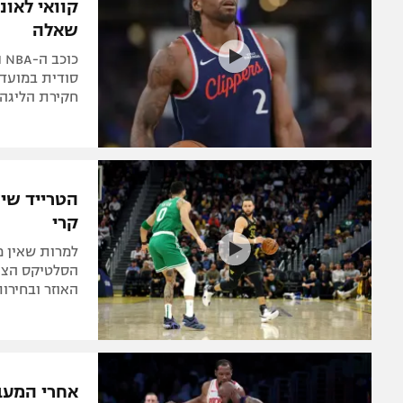
קוואי לאו
שאלה
כ
סודית במועדון
חקירת הליגה
קרי
למרות שאין מ
הסלטיקס הציג
האוזר ובחירות
אחרי המעבר