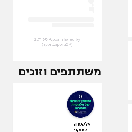
A post shared by ספורט1
(@sport1sport2)
משתתפים וזוכים
אלקטרה -
שחקני