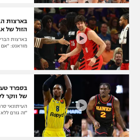
בארצות הבר
הזול של אב
בארצות הברית
מוראנט: "אם הוא ישחק רק 20 משחק
בספרד טענו
של ווקר לק
העיתונאי סרח
"זה גורם ללא