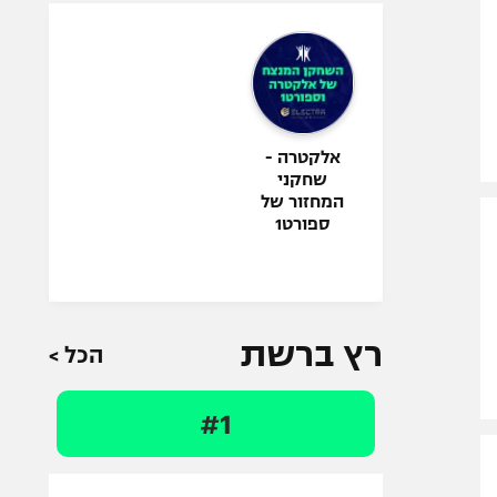
אלקטרה -
שחקני
המחזור של
ספורט1
רץ ברשת
הכל >
#1