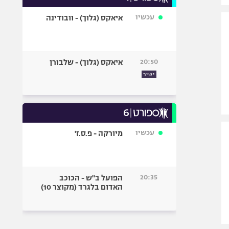
עכשיו
איאקס (גלוך) - וובודינה
20:50
איאקס (גלוך) - שלבורן
ישיר
עכשיו
מיורקה - פ.ס.ז'
20:35
הפועל ב"ש - הכוכב
האדום בלגרד (מקוצר 10)