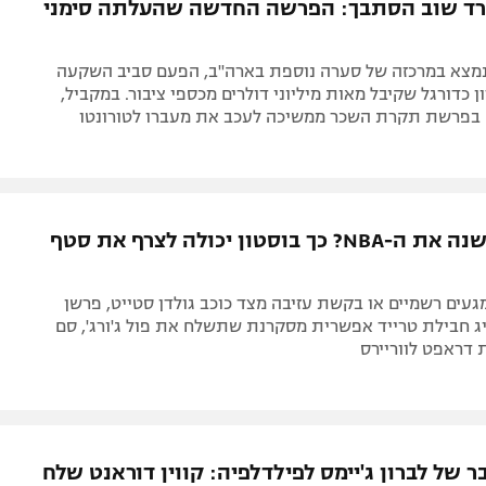
נרד שוב הסתבך: הפרשה החדשה שהעלתה סימני
וכב ה-NBA נמצא במרכזה של סערה נוספת בארה"ב, הפעם סביב השקעה
 כדורגל שקיבל מאות מיליוני דולרים מכספי ציבור. במקביל,
 בפרשת תקרת השכר ממשיכה לעכב את מעברו לטורונטו
הטרייד שישנה את ה-NBA? כך בוסטון יכולה לצרף את סטף
געים רשמיים או בקשת עזיבה מצד כוכב גולדן סטייט, פרשן
 חבילת טרייד אפשרית מסקרנת שתשלח את פול ג'ורג', סם
 דראפט לווריירס
 של לברון ג'יימס לפילדלפיה: קווין דוראנט שלח