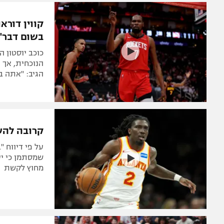
בשום דבר"
כוכב יוסטון 
הנוכחית, אך 
הגיב: "אתה ב
קרובה להש
מחוץ לקשת