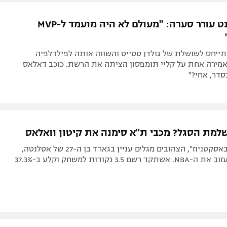
קווין דוראנט עורר סערה: "מעולם לא היה מועמד ל-MVP
התייחס לשושלת של גולדן סטייט והשווה אותה לפילדלפיה
אמירה אחת על קליי תומפסון הציתה את הרשת. כוכב דאלאס
סדר, אחי?"
למת הסגל? מכבי ת"א סימנה את קיטון וואלאס
על פי דיווח "באסקטניוז", הצהובים מגלים עניין בגארד בן ה-27 של אטלנטה,
שמסתמן כי יעזוב את ה-NBA. אשתקד רשם 3.5 נקודות למשחק וקלע ב-37.3%