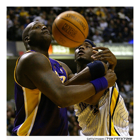
רשיון להקרנה פומבית לבית עסק
הצטרפות לחבילת הערוצים
לוח דרושים – ג'ובנט
תגיות
המגזין
שאקיל וג'רמיין אוניל
|
Gettyimages