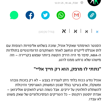
שבת, 19:46, 12.07.25
"מחצית בשכונה" – פודקאסט
אופניים
ספורט מוטורי
משתתפים וזוכים בפרסים
א
א
א
א
(גודל טקסט)
כדורמים
תקנון משתתפים וזוכים בפרסים
טניס
פוטבול אמריקאי NFL
הסנטר האימתני שאקיל אוניל, שזכה בשלוש אליפויות רצופות עם
תקנון עבור פעילות אלקטרה
לוס אנג'לס לייקרס ונחשב לאחד השחקנים הדומיננטיים בתולדות
גיימינג E-Sports
בייסבול MLB
ה-NBA, סיפר מי היה היריב הקשה ביותר שפגש בקריירה – וזה
תקנון עבור פעילות ספורט 1 – "מרלן"
מישהו שלא נרתע ממנו לרגע.
ספורט אתגרי ואקסטרים
"נתתי לו מרפק, הוא רק חייך אליי"
תנאי שימוש
אומנויות לחימה
אוניל נודע ככוח בלתי ניתן לעצירה בצבע – לא רק בזכות גובהו
ומשקלו, אלא בעיקר בגלל סגנון המשחק האגרסיבי והיכולת
מדיניות פרטיות
גיימינג E-Sports
להשתלט לחלוטין על יריבים. אבל כשזה הגיע לחאקים אוליג'ואן –
אגדת יוסטון רוקטס – כל הטריקים הפסיכולוגיים של שאק פשוט
לא עבדו.
תקנון פעילות ספורט 1