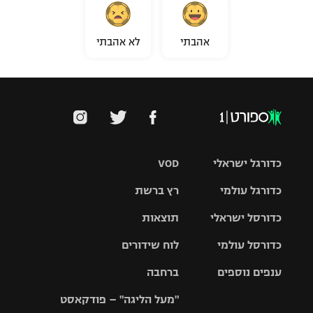
אהבתי
לא אהבתי
כדורגל ישראלי
VOD
כדורגל עולמי
רץ ברשת
ליגת העל
כדורסל ישראלי
תוצאות
ליגת
ליגה לאומית
האלופות
כדורסל עולמי
לוח שידורים
ליגת ווינר
סל
גביע הטוטו
ענפים נוספים
ברחבה
ליגה
NBA
אירופית
"מעל הליגה" – פודקאסט
ליגה לאומית
ליגיונרים
טניס