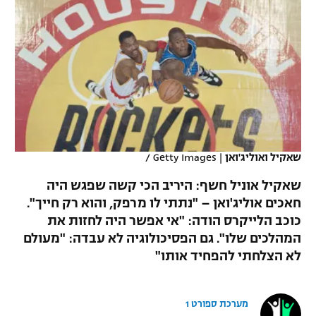
כדורסל נשים
נבחרת ישראל
יורוליג
ליגה ספרדית
טניס
VOD
מכבי תל אביב
מכבי חיפה
יורוקאפ
ליגה איטלקית
כדוריד
הפועל חולון
בית"ר ירושלים
רץ ברשת
ליגה צרפתית
כדורעף
הפועל ירושלים
מכבי תל אביב
ליגה הולנדית
שחייה
תוצאות
דני אבדיה
הפועל תל אביב
שאקיל ואוליג'ואן
|
Getty Images /
ליגה טורקית
ג'ודו
שאקיל אוניל חשף: היריב הכי קשה שפגש היה
הפועל חיפה
לוח שידורים
ליגה סינית
חאכים אוליג'ואן – "נתתי לו מרפק, והוא רק חייך".
אגרוף
כוכב הלייקרס הודה: "אי אפשר היה לחזות את
הפועל באר שבע
ליגה ברזילאית
המהלכים שלו". גם הפסיכולוגיה לא עבדה: "מעולם
ברחבה
ספורט אולימפי
מכבי נתניה
לא הצלחתי להפחיד אותו"
ליגות נוספות
UFC
"מעל הליגה" – פודקאסט
בני יהודה
מערכת ספורט 1
היאבקות WWE