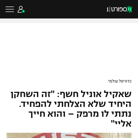
כדורגל ישראלי
ליגת העל
כדורגל עולמי
כדורסל עולמי
ליגה לאומית
שאקיל אוניל חשף: "זה השחקן
ליגת האלופות
כדורסל ישראלי
גביע הטוטו
היחיד שלא הצלחתי להפחיד.
ליגה אירופית
נתתי לו מרפק – והוא חייך
ליגת ווינר סל
ליגיונרים
כדורסל עולמי
אליי"
ליגה אנגלית
ליגה לאומית
גביע המדינה
NBA
ליגה גרמנית
ענפים נוספים