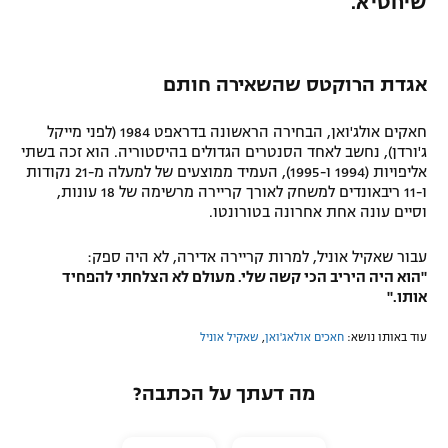
שיחטיא."
אגדת הרוקטס שהשאירה חותם
חאקים אולג'ואן, הבחירה הראשונה בדראפט 1984 (לפני מייקל
ג'ורדן), נחשב לאחד הסנטרים הגדולים בהיסטוריה. הוא זכה בשתי
אליפויות (1994 ו-1995), העמיד ממוצעים של למעלה מ-21 נקודות
ו-11 ריבאונדים למשחק לאורך קריירה מרשימה של 18 עונות,
וסיים עונה אחת אחרונה בטורונטו.
עבור שאקיל אוניל, למרות קריירה אדירה, לא היה ספק:
"הוא היה היריב הכי קשה שלי. מעולם לא הצלחתי להפחיד
אותו."
עוד באותו נושא:
חאכים אולאג'ואן
,
שאקיל אוניל
מה דעתך על הכתבה?