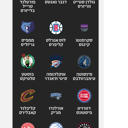
גולדן סטייט
דנבר נאגטס
פורטלנד
ווריורס
טרייל
בלייזרס
סקרמנטו
לוס אנג'לס
ממפיס
קינגס
קליפרס
גריזליס
מינסוטה
אוקלהומה
בוסטון
טימברוולבס
סיטי ת'אנדר
סלטיקס
דטרויט
אורלנדו
קליבלנד
פיסטונס
מג'יק
קאבלירס