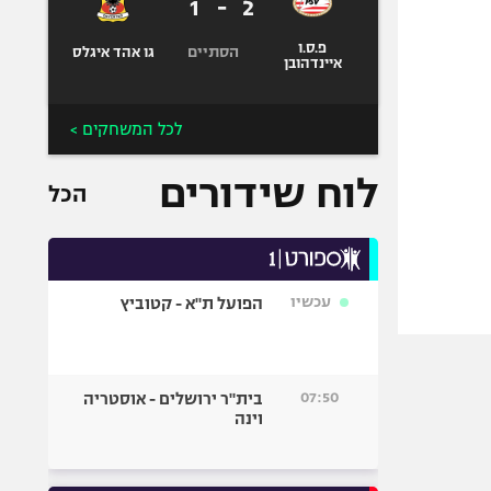
1
-
2
פ.ס.ו
הסתיים
גו אהד איגלס
איינדהובן
לכל המשחקים >
לוח שידורים
הכל
עכשיו
הפועל ת"א - קטוביץ
07:50
בית"ר ירושלים - אוסטריה
וינה