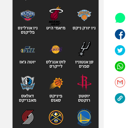
היאבקות WWE
אופניים
ספורט מוטורי
כדורמים
ניו יורק ניקס
מיאמי היט
ניו אורלינס
פליקנס
פוטבול אמריקאי NFL
בייסבול MLB
ספורט אתגרי
ואקסטרים
סן אנטוניו
לוס אנג'לס
יוטה ג'אז
ספרס
לייקרס
אומנויות לחימה
גיימינג E-Sports
יוסטון
פיניקס
דאלאס
רוקטס
סאנס
מאבריקס