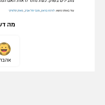
מובילים בשוק. כעת נותר לראות האם המג
עוד באותו נושא:
לורנזו בראון
,
מכבי תל אביב
,
פאוק סלוניקי
מה דע
אהבת