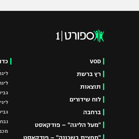
VOD
כדו
רץ ברשת
ליגת
ליגה
תוצאות
גביע
לוח שידורים
ליגי
ברחבה
גביע
נבחר
"מעל הליגה" – פודקאסט
מכבי
"מחצית בשכונה" – פודקאסט