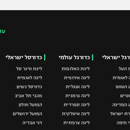
עק
רגל ישראלי
כדורגל עולמי
כדורסל ישראלי
 העל
ליגת האלופות
ליגת ווינר סל
 לאומית
ליגה אירופית
ליגה לאומית
 הטוטו
ליגה אנגלית
כדורסל נשים
ונרים
ליגה גרמנית
מכבי תל אביב
 המדינה
ליגה ספרדית
הפועל חולון
ת ישראל
ליגה איטלקית
הפועל ירושלים
 חיפה
ליגה צרפתית
דני אבדיה