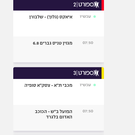
עכשיו
איאקס (גלוך) - שלבורן
07:50
מגזין טניס גברים 6.8
עכשיו
מכבי ת"א - צסק"א סופיה
07:50
הפועל ב"ש - הכוכב
האדום בלגרד