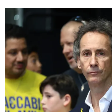
ל אביב
ליגה טורקית
תל אביב
ליגה סינית
חיפה
ליגה ברזילאית
באר שבע
ליגות נוספות
תניה
דה