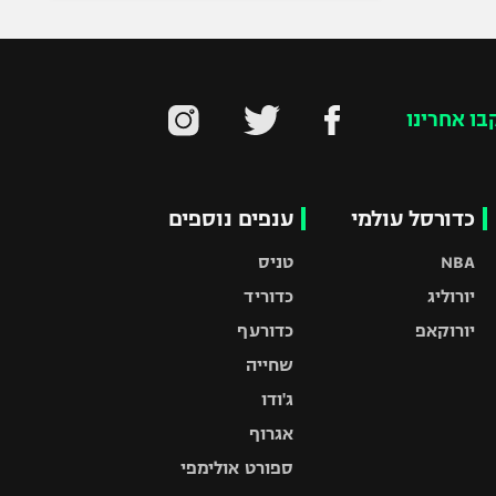
בו אחרינו
כדורסל עולמי
ענפים נוספים
NBA
טניס
יורוליג
כדוריד
יורוקאפ
כדורעף
שחייה
ג'ודו
אגרוף
ספורט אולימפי