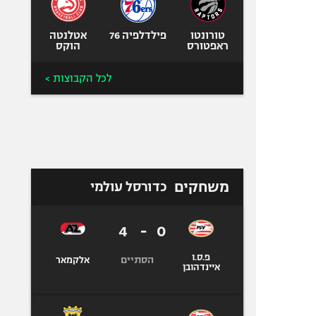
טורונטו
פילדלפיה 76
אטלנטה
ראפטורס
הוקס
לכל הקבוצות >
משחקים
כדורסל עולמי
4
-
0
פ.ס.ו
הסתיים
אלקמאר
איינדהובן