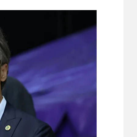
משתתפים וזוכים בפרסים
מכבי ת
הפועל 
תקנון משתתפים וזוכים בפרסים
הפועל 
תקנון עבור פעילות אלקטרה
הפועל 
תקנון עבור פעילות ספורט 1 – "מרלן"
מכבי נ
טניס
בני יהו
גיימינג E-Sports
תנאי שימוש
מדיניות פרטיות
תקנון פעילות ספורט 1
רשיון להקרנה פומבית לבית עסק
הצטרפות לחבילת הערוצים
לוח דרושים – ג'ובנט
תגיות