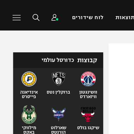
וצאות
לוח שידורים
כדורסל עולמי
ענפים נוספים
קבוצות
כדורסל עולמי
NBA
טניס
יורוליג
כדוריד
יורוקאפ
כדורעף
שחייה
וושינגטון
ברוקלין נטס
אינדיאנה
וויזארדס
פייסרס
ג'ודו
אגרוף
ספורט אולימפי
UFC
שיקגו בולס
שארלוט
מילווקי
הורנטס
באקס