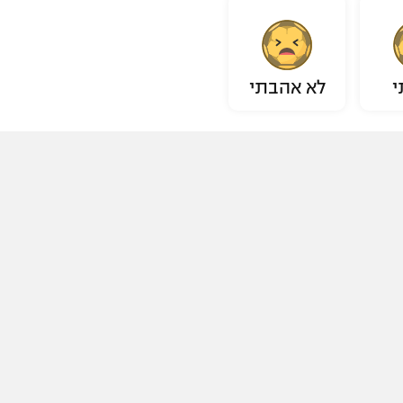
י
לא אהבתי