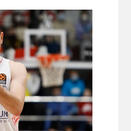
משתתפים וזוכים בפרסים
מכבי ת
הפועל 
תקנון משתתפים וזוכים בפרסים
הפועל 
תקנון עבור פעילות אלקטרה
הפועל 
תקנון עבור פעילות ספורט 1 – "מרלן"
מכבי נ
טניס
בני יהו
גיימינג E-Sports
תנאי שימוש
מדיניות פרטיות
תקנון פעילות ספורט 1
רשיון להקרנה פומבית לבית עסק
הצטרפות לחבילת הערוצים
לוח דרושים – ג'ובנט
תגיות