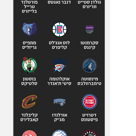
גולדן סטייט
דנבר נאגטס
פורטלנד
ווריורס
טרייל
בלייזרס
סקרמנטו
לוס אנג'לס
ממפיס
קינגס
קליפרס
גריזליס
מינסוטה
אוקלהומה
בוסטון
טימברוולבס
סיטי ת'אנדר
סלטיקס
דטרויט
אורלנדו
קליבלנד
פיסטונס
מג'יק
קאבלירס