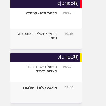
עכשיו
הפועל ת"א - קטוביץ
10:20
בית"ר ירושלים - אוסטריה
וינה
עכשיו
הפועל ב"ש - הכוכב
האדום בלגרד
09:40
איאקס (גלוך) - שלבורן