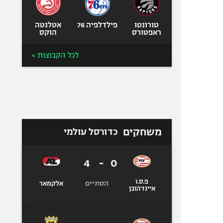
טורונטו
פילדלפיה 76
אטלנטה
ראפטורס
הוקס
לכל הקבוצות >
משחקים
כדורסל עולמי
4
-
0
פ.ס.ו
הסתיים
אלקמאר
איינדהובן