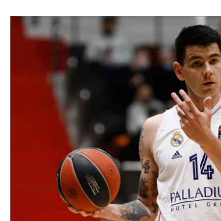
ל אביב
ליגה טורקית
תל אביב
ליגה סינית
חיפה
ליגה ברזילאית
באר שבע
ליגות נוספות
תניה
דה