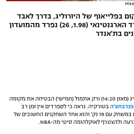
Mike
 בפלייאוף של היורוליג, בדרך לאבד
שחקן סופר-משמעותי. הפורוורד הארגנטינאי (1.98, 26) נפרד מהמועדון
ים בת'אנדר
ריאל מדריד עברה עונה קשה מאוד ביורוליג (מאזן 14:20) ורק אתמול (חמישי) הבטיחה את מקומה
בטורקיה. נראה כי לספרדים אין זמן רב
לחגוג: לפי דיווח ב"אס", גבריאל דק, שבלט במשחק עם 19 נק' והוא אחד השחקנים החשובים של
עה ולהצטרף לאוקלהומה סיטי מה-NBA.