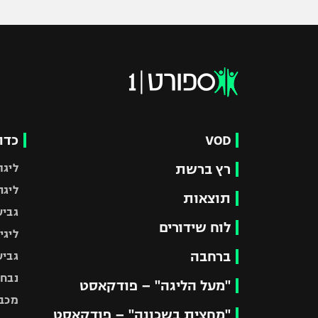
VOD
כדו
רץ ברשת
ליגת
ליגה
תוצאות
גביע
לוח שידורים
ליגי
ברחבה
גביע
נבחר
"מעל הליגה" – פודקאסט
מכבי
"מחצית בשכונה" – פודקאסט