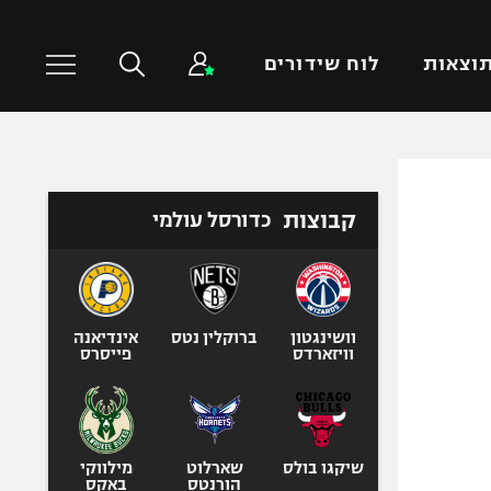
וצאות
לוח שידורים
כדורסל עולמי
ענפים נוספים
קבוצות
כדורסל עולמי
NBA
טניס
יורוליג
כדוריד
יורוקאפ
כדורעף
שחייה
וושינגטון
ברוקלין נטס
אינדיאנה
וויזארדס
פייסרס
ג'ודו
אגרוף
ספורט אולימפי
UFC
שיקגו בולס
שארלוט
מילווקי
הורנטס
באקס