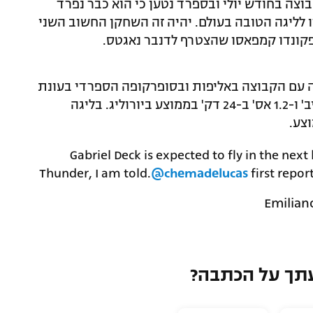
ים את חוזהו בקבוצה בחודש יולי ובספרד נטען כי הוא כבר נפרד
 לליגה הטובה בעולם. יהיה זה השחקן החשוב השני
פקונדו קמפאסו שהצטרף לדנבר נאגטס.
ורוורד שהצטרף לריאל ב-2018 וזכה עם הקבוצה באליפות ובסופרקופה הספרדי בעונת
הבכורה,העמיד מספרים של 8.8 נק', 3.7 ריב' ו-1.2 אס' ב-24 דק' בממוצע ביורוליג. בליגה
Gabriel Deck is expected to fly in the nex
Thunder, I am told.
@chemadelucas
first repo
תך על הכתבה?