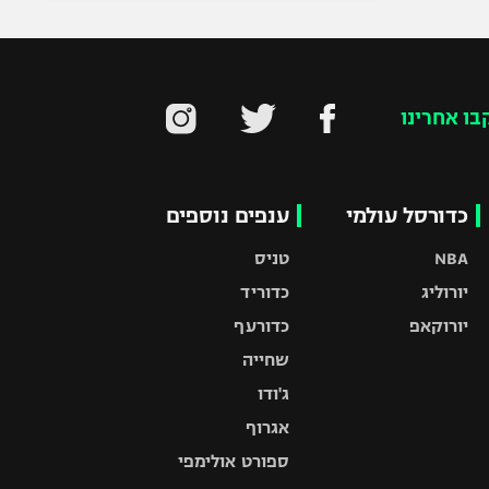
בו אחרינו
כדורסל עולמי
ענפים נוספים
NBA
טניס
יורוליג
כדוריד
יורוקאפ
כדורעף
שחייה
ג'ודו
אגרוף
ספורט אולימפי