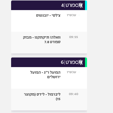
עכשיו
צ'לסי - יובנטוס
09:55
וואלה! תיקתקנו - מבזק
ספורט 7.8
עכשיו
הפועל ר"ג - הפועל
ירושלים
09:40
ליברפול - לידס (מקוצר
15)