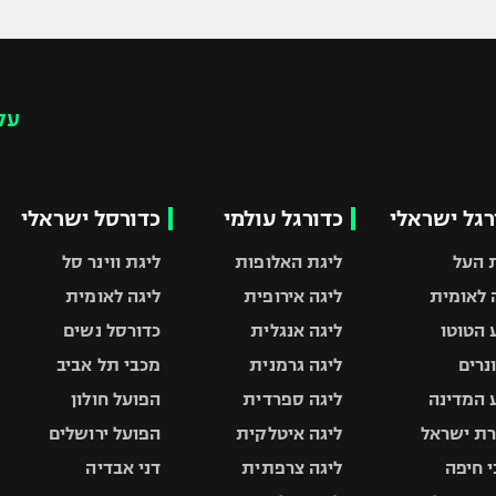
עק
רגל ישראלי
כדורגל עולמי
כדורסל ישראלי
 העל
ליגת האלופות
ליגת ווינר סל
 לאומית
ליגה אירופית
ליגה לאומית
 הטוטו
ליגה אנגלית
כדורסל נשים
ונרים
ליגה גרמנית
מכבי תל אביב
 המדינה
ליגה ספרדית
הפועל חולון
ת ישראל
ליגה איטלקית
הפועל ירושלים
 חיפה
ליגה צרפתית
דני אבדיה