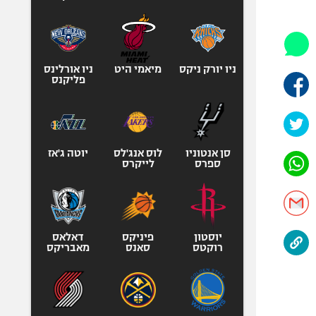
היאבקות WWE
אופניים
ספורט מוטורי
כדורמים
ניו יורק ניקס
מיאמי היט
ניו אורלינס
פליקנס
פוטבול אמריקאי NFL
בייסבול MLB
ספורט אתגרי
ואקסטרים
סן אנטוניו
לוס אנג'לס
יוטה ג'אז
ספרס
לייקרס
אומנויות לחימה
גיימינג E-Sports
יוסטון
פיניקס
דאלאס
רוקטס
סאנס
מאבריקס