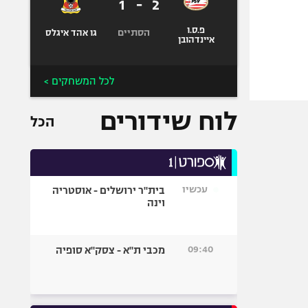
1
-
2
פ.ס.ו
הסתיים
גו אהד איגלס
איינדהובן
לכל המשחקים >
לוח שידורים
הכל
עכשיו
בית"ר ירושלים - אוסטריה
וינה
09:40
מכבי ת"א - צסק"א סופיה