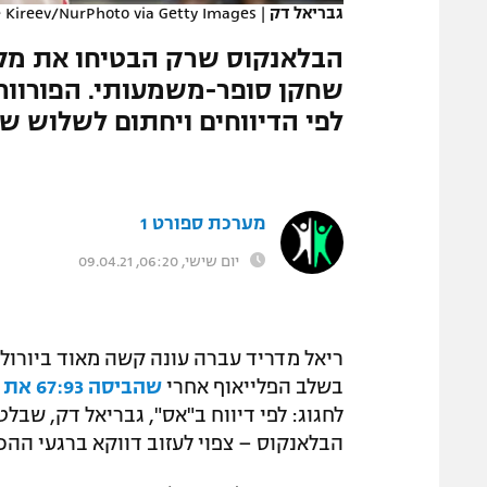
גבריאל דק
|
 Kireev/NurPhoto via Getty Images
המגזין
הבלאנקוס שרק הבטיחו את מקום
לפי הדיווחים ויחתום לשלוש שנ
מערכת ספורט 1
יום שישי, 06:20, 09.04.21
בשלב הפלייאוף אחרי
שהביסה 67:93 את פנרבחצ'ה
הבלאנקוס – צפוי לעזוב דווקא ברגעי ההכר