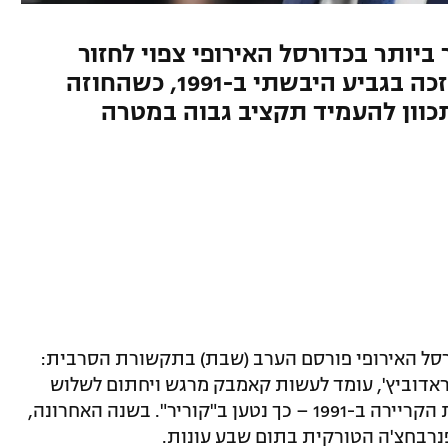
ותר בכדורסל האירופי צפוי לחזור
לקבוצה בה החל את הקריירה וזכה בגביע היבשתי ב-1991, כשהחוזה
כוון להעמיד תקציב גבוה במטרה
סל האירופי פורסם הערב (שבת) בתקשורת הסרבית:
ראדוביץ', עומד לעשות קאמבק מרגש ויחתום לשלוש
שנים בפרטיזן בלגרד, הקבוצה בה החל את הקריירה ב-1991 – כך נטען ב"קוריר". בשנה האחרונה,