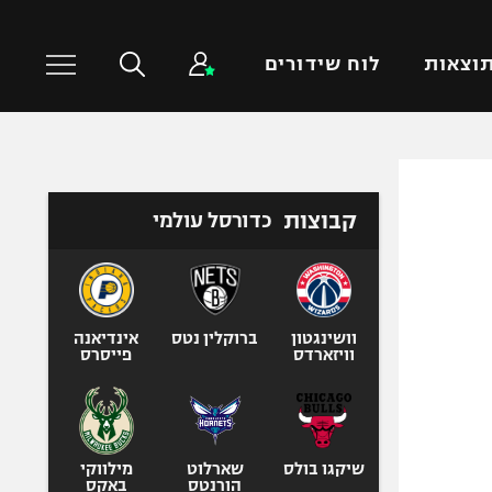
וצאות
לוח שידורים
כדורסל עולמי
ענפים נוספים
קבוצות
כדורסל עולמי
NBA
טניס
יורוליג
כדוריד
יורוקאפ
כדורעף
שחייה
וושינגטון
ברוקלין נטס
אינדיאנה
וויזארדס
פייסרס
ג'ודו
אגרוף
ספורט אולימפי
UFC
שיקגו בולס
שארלוט
מילווקי
הורנטס
באקס