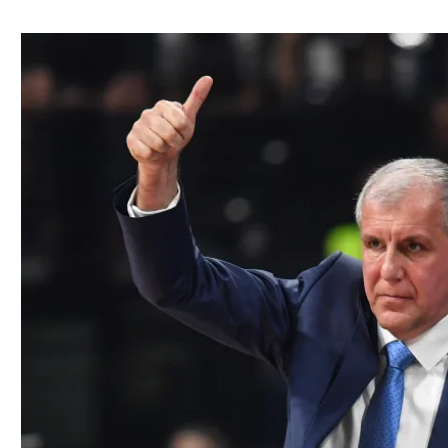
ל אביב
ליגה טורקית
תל אביב
ליגה סינית
חיפה
ליגה ברזילאית
באר שבע
ליגות נוספות
תניה
דה