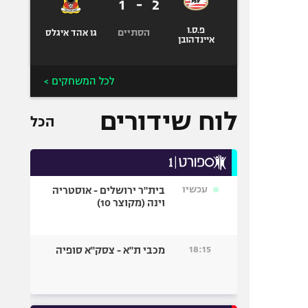
1
-
2
פ.ס.ו
הסתיים
גו אהד איגלס
איינדהובן
לכל המשחקים >
לוח שידורים
הכל
עכשיו
בית"ר ירושלים - אוסטריה
וינה (מקוצר 10)
18:15
מכבי ת"א - צסק"א סופיה