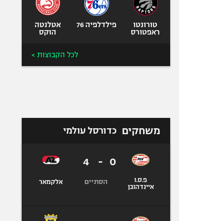
טורונטו
פילדלפיה 76
אטלנטה
ראפטורס
הוקס
לכל הקבוצות >
משחקים
כדורסל עולמי
4
-
0
פ.ס.ו
הסתיים
אלקמאר
איינדהובן