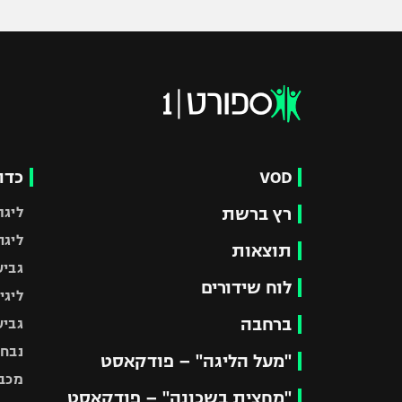
VOD
כדו
רץ ברשת
ליגת
ליגה
תוצאות
גביע
לוח שידורים
ליגי
ברחבה
גביע
נבחר
"מעל הליגה" – פודקאסט
מכבי
"מחצית בשכונה" – פודקאסט