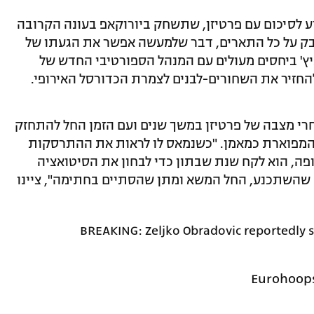
יע לסיכום עם פרטיזן, שתשחק ביורוקאפ בעונה הקרובה
בק על כל התארים, דבר שלמעשה אפשר את הגעתו של
ץ' ביחסים מעולים עם המנהל הספורטיבי החדש של
ו להחזיר את השחורים-לבנים לצמרת הכדורסל האירופי.
חרי מצבה של פרטיזן במשך שנים ועם הזמן החל להתחזק
ו המפוארת כמאמן. "כשנמאס לו לראות את ההתרסקות
רופה, הוא לקח שנת שבתון כדי לבחון את הסיטואציה
רגע שהשתכנע, החל המשא ומתן שהסתיים בחתימה", ציינו
BREAKING: Zeljko Obradovic reportedly s