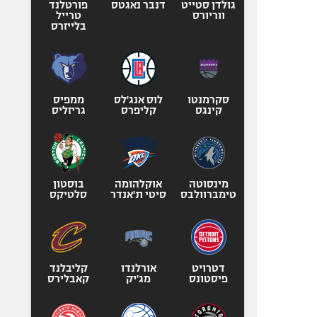
גולדן סטייט
דנבר נאגטס
פורטלנד
ווריורס
טרייל
בלייזרס
סקרמנטו
לוס אנג'לס
ממפיס
קינגס
קליפרס
גריזליס
מינסוטה
אוקלהומה
בוסטון
טימברוולבס
סיטי ת'אנדר
סלטיקס
דטרויט
אורלנדו
קליבלנד
פיסטונס
מג'יק
קאבלירס