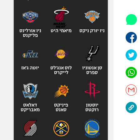
היאבקות WWE
אופניים
ספורט מוטורי
כדורמים
ניו יורק ניקס
מיאמי היט
ניו אורלינס
פליקנס
פוטבול אמריקאי NFL
בייסבול MLB
ספורט אתגרי
ואקסטרים
סן אנטוניו
לוס אנג'לס
יוטה ג'אז
ספרס
לייקרס
אומנויות לחימה
גיימינג E-Sports
יוסטון
פיניקס
דאלאס
רוקטס
סאנס
מאבריקס