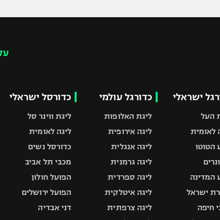
עק
רגל ישראלי
כדורגל עולמי
כדורסל ישראלי
 העל
ליגת האלופות
ליגת ווינר סל
 לאומית
ליגה אירופית
ליגה לאומית
 הטוטו
ליגה אנגלית
כדורסל נשים
ונרים
ליגה גרמנית
מכבי תל אביב
 המדינה
ליגה ספרדית
הפועל חולון
ת ישראל
ליגה איטלקית
הפועל ירושלים
 חיפה
ליגה צרפתית
דני אבדיה