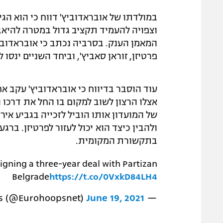
במולדתו של אובראדוביץ' דווח כי הוא הג
וצפויה להעמיד תקציב גדול במטרה להיא
המאמן הענק. בסרביה נכתב כי אובראדובי
פרטיזן, זוראן סאביץ', וביחד השניים ינס
עוד הוסבר בדיווח כי אובראדוביץ' עקב א
אצלו הרצון לשוב למקום בו החל את דרכ
של המועדון אותו הוביל לזכייה בגביע אי
ולהבין כיצד הוא יכול לעזור לפרטיזן. ב
בתקשורת המקומית.
igning a three-year deal with Partizan
Belgrade
https://t.co/0VxkD84LH4
June 19, 2021
— Eurohoops (@Eurohoopsnet)