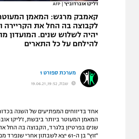
ז'ליקו אוברדוביץ'
|
AFP
המגזין
קאמבק מרגש: המאמן המעוטר בי
יהיה לשלוש שנים. המועדון מת
להילחם על כל התארים
מערכת ספורט 1
שבת, 19:52, 19.06.21
אחד בדיווחים המפתיעים של השנה בכדור
המאמן המעוטר ביותר ביבשת, ז'ליקו אוב
"זוץ" בן ה-61 יצא לשבתון אחרי שנפרד מפנרבחצ'ה הטורקית בתום שבע עונות.