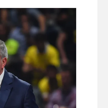
משתתפים וזוכים בפרסים
מכבי ת
הפועל 
תקנון משתתפים וזוכים בפרסים
הפועל 
תקנון עבור פעילות אלקטרה
הפועל 
תקנון עבור פעילות ספורט 1 – "מרלן"
מכבי נ
טניס
בני יהו
גיימינג E-Sports
תנאי שימוש
מדיניות פרטיות
תקנון פעילות ספורט 1
רשיון להקרנה פומבית לבית עסק
הצטרפות לחבילת הערוצים
לוח דרושים – ג'ובנט
תגיות