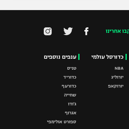
בו אחרינו
כדורסל עולמי
ענפים נוספים
NBA
טניס
יורוליג
כדוריד
יורוקאפ
כדורעף
שחייה
ג'ודו
אגרוף
ספורט אולימפי