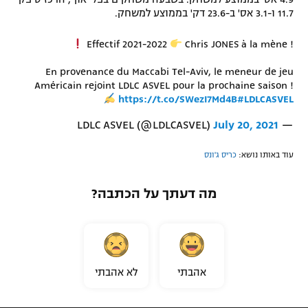
11.7 ו-3.1 אס' ב-23.6 דק' בממוצע למשחק.
רשיון להקרנה פומבית לבית עסק
Effectif 2021-2022
Chris JONES à la mène !
הצטרפות לחבילת הערוצים
En provenance du Maccabi Tel-Aviv, le meneur de jeu
לוח דרושים – ג'ובנט
Américain rejoint LDLC ASVEL pour la prochaine saison !
https://t.co/SWezI7Md4B
#LDLCASVEL
תגיות
July 20, 2021
— LDLC ASVEL (@LDLCASVEL)
המגזין
עוד באותו נושא:
כריס ג'ונס
מה דעתך על הכתבה?
אהבתי
לא אהבתי