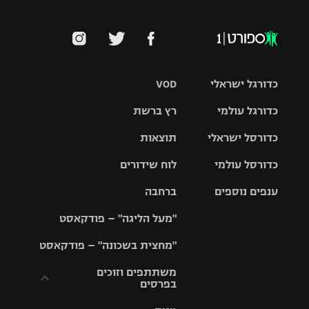
כדורגל ישראלי
VOD
כדורגל עולמי
רץ ברשת
ליגת העל
כדורסל ישראלי
תוצאות
ליגת
ליגה לאומית
האלופות
כדורסל עולמי
לוח שידורים
ליגת ווינר
סל
גביע הטוטו
ענפים נוספים
ברחבה
ליגה
NBA
אירופית
"מעל הליגה" – פודקאסט
ליגה לאומית
ליגיונרים
טניס
יורוליג
ליגה אנגלית
"מחצית בשכונה" – פודקאסט
כדורסל נשים
גביע המדינה
כדוריד
יורוקאפ
ליגה גרמנית
משתתפים וזוכים
בפרסים
מכבי תל
נבחרת
כדורעף
אביב
ישראל
ליגה