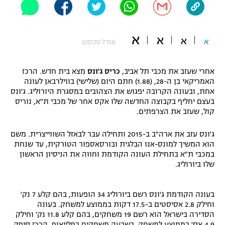
"מחצית בשכונה" – פודקאסט
אופניים
א
א
א
א
(גודל טקסט)
ספורט מוטורי
משתתפים וזוכים בפרסים
כדורמים
אחרי שעזב את מכבי תל אביב,
כריס ג'ונס
מצא בית חדש. הרכז
תקנון משתתפים וזוכים בפרסים
טניס
האמריקאי בן ה-28, (1.88) חתם היום (שלישי) בווילרבאן לעונה
אחת, ובעונה הקרובה יפגוש את הצהובים במסגרת היורוליג. ג'ונס
פוטבול אמריקאי NFL
תקנון עבור פעילות אלקטרה
בעצם יחליף בקבוצה החדשה שלו אקס אחר של מכבי ת"א, נוריס
קול, שעזב את הצרפתים.
גיימינג E-Sports
בייסבול MLB
תקנון עבור פעילות ספורט 1 – "מרלן"
ג'ונס עזב את ארה"ב ב-2015 ותחילה עבר לבאזל השווייצרית. משם
ספורט אתגרי ואקסטרים
הוא המשיך למונס-אנו הבלגית ובורסאספור הטורקית, עד שנחת
תנאי שימוש
במכבי ת"א בתחילת העונה הקודמת וחווה את הניסיון הראשון
שלו ביורוליג.
אומנויות לחימה
מדיניות פרטיות
גיימינג E-Sports
בעונה הקודמת ג'ונס רשם ביורוליג 34 הופעות, בהם קלע 7 נק'
וחילק 2.8 אסיסטים ב-17.5 דקות בממוצע למשחק. בעונה
תקנון פעילות ספורט 1
הסדירה בישראל הוא רשם 19 משחקים, בהם קלע 11.8 נק' וחילק
4.9 אס' בממוצע למשחק. בשבעה משחקים בפלייאוף, הרכז סיפק