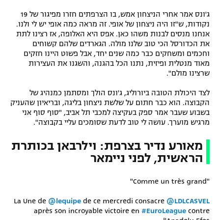
ג'ונס אמר אחרי הניצחון אמש, בו הצרפתים חזרו מפיגור של 19
נקודות, ש"זו היה ניצחון של אופי. זה מראה כמה אופי יש לי ולנו.
אנחנו מנסים לבנות משהו כאן. אפס היא האלופה, אז רצינו לתת
את הכדורסל הכי טוב שלנו מולה. הגארדים שלהם קשוחים
וחכמים ומשחקים כבר כמה שנים יחד, אבל פשוט היינו חזקים
מאוד מנטלית ופיזית, נתנו הכל בהגנה, והשגנו את העצירות
שרצינו מולם".
לצד היכולת הטובה ביורוליג, ג'ונס הולך ומסתמן כמנהיג של
הקבוצה. הוא כבר חתום על שלשת ניצחון בליגה, ובריאיון שהעניק
בשבוע שעבר אמר ספק בעקיצה למכבי תל אביב, "סוף סוף אני
מרגיש מוערך. עושה לי טוב לדעת שסומכים עליי בקבוצה".
מאורע נדיר בצרפת: וילרבאן בכותרת
הראשית, לפני ניימאר
"Comme un très grand"
La Une de
@lequipe
de ce mercredi consacre
@LDLCASVEL
après son incroyable victoire en
#EuroLeague
contre