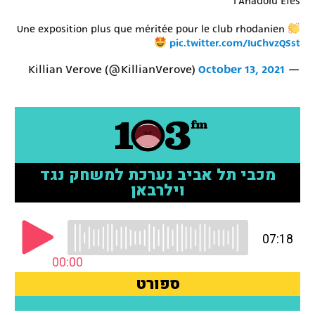
l'Anadolu Efes
Une exposition plus que méritée pour le club rhodanien
pic.twitter.com/IuChvzQSst
October 13, 2021
— Killian Verove (@KillianVerove)