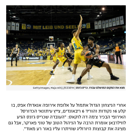
רשיון להקרנה פומבית לבית עסק
הצטרפות לחבילת הערוצים
לוח דרושים – ג'ובנט
תגיות
המגזין
מצא את המקום המושלם עבורו. כריס ג'ונס
|
אימג'בנק GettyImages, Maja Hitij
אחרי הניצחון הגדול אתמול על אלופת אירופה אנאדולו אפס, בו
קלע 16 נקודות והוריד 6 ריבאונדים, צייץ עיתונאי הכדורסל
האירופי הבכיר צ'מה דה לוקאס: "העובדה שכריס ג'ונס הגיע
לווילרבאן אומרת הרבה על הניהול הטוב של טוני פארקר, אבל גם
מציגה את קבוצות היורוליג שוויתרו עליו באור רע מאוד".