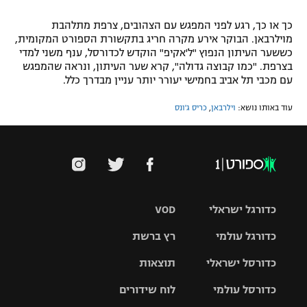
כך או כך, רגע לפני המפגש עם הצהובים, צרפת מתלהבת
מוילרבאן. הבוקר אירע מקרה חריג בתקשורת הספורט המקומית,
כששער העיתון הנפוץ "ל'אקיפ" הוקדש לכדורסל, ענף משני למדי
בצרפת. "כמו קבוצה גדולה", קרא שער העיתון, ונראה שהמפגש
עם מכבי תל אביב בחמישי יעורר יותר עניין מבדרך כלל.
עוד באותו נושא:
וילרבאן
,
כריס ג'ונס
כדורגל ישראלי
VOD
כדורגל עולמי
רץ ברשת
ליגת העל
כדורסל ישראלי
תוצאות
ליגת
ליגה לאומית
האלופות
כדורסל עולמי
לוח שידורים
ליגת ווינר