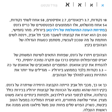
א
א
א
א
(גודל טקסט)
"מחצית בשכונה" – פודקאסט
אופניים
18 נקודות, 3.7 ריבאונדים, 2.7 אסיסטים, 58 אחוז לשתי נקודות,
ספורט מוטורי
משתתפים וזוכים בפרסים
54 אחוז מהשלוש, אלו הממוצעים הפנטסטיים של כריס ג'ונס
ב
פתיחת העונה המושלמת של וילרבאן
ביורוליג. מחר (חמישי,
כדורמים
21:00) הוא יארח את קבוצתו לשעבר מכבי תל אביב, וינסה לשים
תקנון משתתפים וזוכים בפרסים
חותמת על מה שנכון לעכשיו, מסתמן כטעות הגדולה של
טניס
הצהובים בקיץ.
פוטבול אמריקאי NFL
תקנון עבור פעילות אלקטרה
הצהובים ויתרו על ג'ונס, שפחות התאים לשיטת המשחק של
גיימינג E-Sports
בייסבול MLB
יאניס ספרופולוס ונתפס כרכז עם תקרה נמוכה יחסית, כדי
תקנון עבור פעילות ספורט 1 – "מרלן"
להנחית את קינן אוואנס. המספרים המאכזבים של אוואנס עד כה
– 3.3 נקודות בלבד בממוצע ביורוליג – מגדילים עוד יותר את
ספורט אתגרי ואקסטרים
תנאי שימוש
התהיות בנוגע למהלך של הצהובים.
אומנויות לחימה
כך או כך, מכבי תל אביב הייתה הקבוצה היחידה שויתרה על ג'ונס.
בקיץ דווח שהוא נמצא על הכוונת של קבוצות יורוליג בכירות כולל
מדיניות פרטיות
גיימינג E-Sports
ברצלונה, אולם לבסוף הגיע לוילרבאן, ולפחות בינתיים נראה פשוט
מצוין. אחרי שלושה מחזורים, היא סגנית המוליכה במפעל הטוב
ביבשת, כשרק הפרש סלים פחות טוב משל מילאנו מונע ממנה את
תקנון פעילות ספורט 1
ראשות הטבלה.