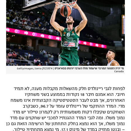
מי יהיה הסנטר המרכזי שיעמוד מולו הערב? יורגוס פפאיאניס
|
אימג'בנק GettyImages, Sonia
Canada
לפחות לגבי ריינולדס חלק מהשאלות מקבלות מענה, לא תמיד
חיובי. הוא אמנם חיבר 18 נקודות בממוצע בשני משחקיו
האחרונים, אך מבט לעבר הסטטיסטיקה הקבוצתית אינו משמח
מדי. המדד ההתקפי של ריינולדס עומד על 96.7, כשבקרב
השחקנים שקיבלו דקות משמעותית רק לקמרון טיילור יש מדד
נמוך משלו. ומה לגבי המדד ההגנתי? למכבי יש שחקנים עם מדד
נמוך משלו, אך הוא נמצא בחלק התחתון של הרשימה הזאת גם כן
– ובנטו מחזיק במדד של מינוס 17.1. מי נמצא מתחתיו? טיילור,