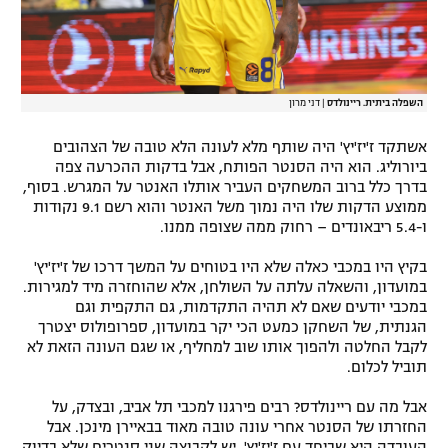
השפלה ביתית. ריינולדס
|
דני מרון
אשתקד ז'יז'יץ' היה שותף מלא לעונה הלא טובה של הצהובים
ביורוליג. הוא היה הסנטר הפותח, אבל בדקות ההכרעה צפה
בדרך כלל ברוב המשחקים העביר אותלו האנטר על המגרש. בסוף,
ממוצע הדקות שלו היה נמוך משל האנטר והוא רשם 9.1 נקודות
ו-5.4 ריבאונדים – רחוק ממה שצופה ממנו.
בקיץ היו במכבי כאלה שלא היו בטוחים על המשך דרכו של ז'יז'יץ'
במועדון, והשאלה עלתה על השולחן, אלא שהוחזרה מיד למגירות.
במכבי יודעים שאם לא תהיה התקדמות, גם התקפית וגם
הגנתית, של השחקן כמעט הכי יקר במועדון, ספרופולוס יצטרך
לקבל החלטה ולהפוך אותו שוב למחליף, או שגם העונה הזאת לא
תוביל לכלום.
אבל מה עם ריינולדס? רבים פירגנו למכבי תל אביב, ובצדק, על
החזרתו של הסנטר אחרי עונה טובה מאוד בבאיירן מינכן. אבל
העובדה היא שביחד עם ז'יז'יץ', יש לקבוצה שני סנטרים שלא בדיוק