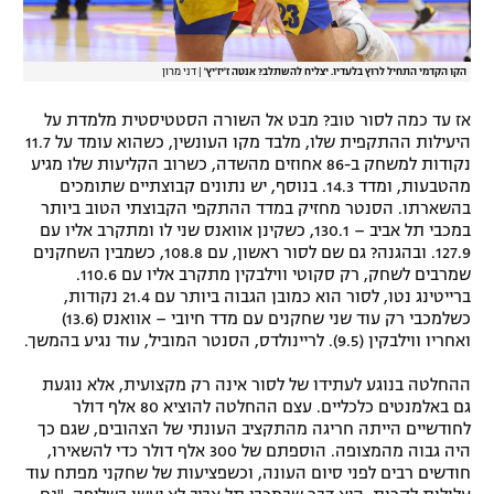
הקו הקדמי התחיל לרוץ בלעדיו. יצליח להשתלב? אנטה ז'יז'יץ'
|
דני מרון
אז עד כמה לסור טוב? מבט אל השורה הסטטיסטית מלמדת על
היעילות ההתקפית שלו, מלבד מקו העונשין, כשהוא עומד על 11.7
נקודות למשחק ב-86 אחוזים מהשדה, כשרוב הקליעות שלו מגיע
מהטבעות, ומדד 14.3. בנוסף, יש נתונים קבוצתיים שתומכים
בהשארתו. הסנטר מחזיק במדד ההתקפי הקבוצתי הטוב ביותר
במכבי תל אביב – 130.1, כשקינן אוואנס שני לו ומתקרב אליו עם
127.9. ובהגנה? גם שם לסור ראשון, עם 108.8, כשמבין השחקנים
שמרבים לשחק, רק סקוטי ווילבקין מתקרב אליו עם 110.6.
ברייטינג נטו, לסור הוא כמובן הגבוה ביותר עם 21.4 נקודות,
כשלמכבי רק עוד שני שחקנים עם מדד חיובי – אוואנס (13.6)
ואחריו ווילבקין (9.5). לריינולדס, הסנטר המוביל, עוד נגיע בהמשך.
ההחלטה בנוגע לעתידו של לסור אינה רק מקצועית, אלא נוגעת
גם באלמנטים כלכליים. עצם ההחלטה להוציא 80 אלף דולר
לחודשיים הייתה חריגה מהתקציב העונתי של הצהובים, שגם כך
היה גבוה מהמצופה. הוספתם של 300 אלף דולר כדי להשאירו,
חודשים רבים לפני סיום העונה, וכשפציעות של שחקני מפתח עוד