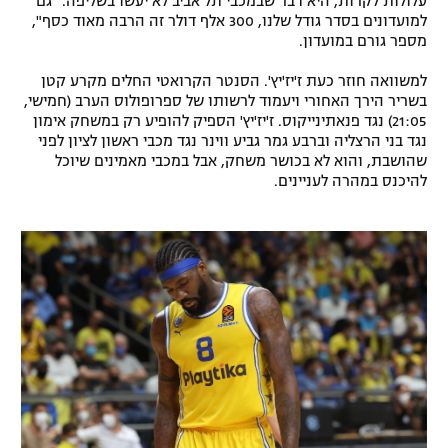
עלולות לקרות, היא דבר שבמכבי תל אביב לא יעשו בשליפה. "גם
למועדונים בסדר גודל שלנו, 300 אלף דולר זה הרבה מאוד כסף",
מספר גורם במועדון.
למשוואה חוזר כעת ז'יז'יץ'. הסנטר הקרואטי החלים מקרע קטן
בשריר הירך האחורי ויעמוד לרשותו של ספרופולוס הערב (חמישי,
21:05) נגד פנאתינייקוס. ז'יז'יץ' הספיק להופיע רק במשחק אימון
נגד בני הרצליה וברבע גמר גביע ווינר נגד מכבי ראשון לציון לפני
שהושבת, והוא לא בכושר משחק, אבל במכבי מאמינים שיוכל
להיכנס במהרה לעניינים.