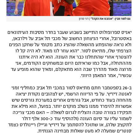
רשיון להקרנה פומבית לבית עסק
גם לסור מבין: "אכזבנו את הקהל"
|
דני מרון
הצטרפות לחבילת הערוצים
יאניס ספרופולוס התיישב בשבוע שעבר בחדר מסיבות העיתונאים
לוח דרושים – ג'ובנט
באסטרובל, אחרי הניצחון החשוב של מכבי תל אביב על וילרבאן,
ולא נראה שהופתע מהשאלה שהציג כתב מקומי על שחקן הפנים
הצרפתי שלו, מתיאס לסור. "הוא עוזר לנו מאוד. לא היה קל לו
תגיות
להצטרף אחרי שהתחלנו כבר את העונה. הוא לא היה איתנו
מההתחלה, אבל כמו שראיתם היום ובמשחקים הקודמים, אני
המגזין
מרוצה מאוד מהדרך שבה הוא מתאקלם, ומאיך שהוא מופיע עד
עכשיו", אמר המאמן היווני.
ב-26 בספטמבר חתם מתיאס לסור במכבי תל אביב כמחליף זמני
לאנטה ז'יז'יץ'. על פי הדיווח הרשמי, יש לצהובים נקודת יציאה
מהחוזה בעוד כחודש, אבל גורמים אחרים במערכת גורסים שיש
אפשרות להיפרד ממנו בשלב מוקדם יותר. בפועל, הוא מילא את
תפקידו בצורה טובה והצליח לגרום לשאלה – האם מכבי צריכה
לשמור עליו עד סיום העונה (ולהוסיף עוד כ-300 אלף דולר
לתקציב שלה), או שתוכל להסתמך על ז'יז'יץ' וג'יילן ריינולדס כצמד
סנטרים שמעלה לא מעט שאלות מבחינה הגנתית.