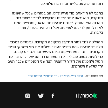
רומן סורקין, עוז בלייזר וג'ון דיברתולומאו.
במכבי לא מודאגים מדי מריינולדס. הם בטוחים שככל שהעונה
תתקדם, הוא יראה יותר יציבות ומבקשים להזכיר שאת רוב
ההכנה הוא החמיץ. "אנחנו יודעים מה הבאנו, ומרוצים ממנו.
לוקח לו זמן להיכנס לעניינים, אבל הוא יהיה בסדר", אמרו
בקבוצה.
ההחלטה לגבי לסור תתקבל בתקופה הקרובה, ובינתיים במכבי
תל אביב יודעים שהם חייבים לעבור בשלום את שני משחקי הבית
הקרובים – נגד פנאתינייקוס וביום שלישי נגד ז'לגיריס קובנה –
כדי להיות במצב טוב לקראת המשך הדרך. הם יצטרכו לחבר את
הסגל ולהכניס את ז'יז'יץ' לרוטציה, לצד שני הסנטרים שכבר רצים
יחד שלושה משחקים.
עוד באותו נושא:
אנטה זיזיץ'
,
מכבי תל אביב בכדורסל
,
מתיאס לסור