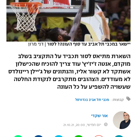
כדורסל נשים
נבחרת ישראל
יורוליג
ליגה ספרדית
טניס
VOD
מכבי תל אביב
מכבי חיפה
יורוקאפ
ליגה איטלקית
כדוריד
הפועל חולון
בית"ר ירושלים
רץ ברשת
ליגה צרפתית
יישאר במכבי תל אביב עד סוף העונה? לסור
|
דני מרון
כדורעף
הפועל ירושלים
מכבי תל אביב
השארת מתיאס לסור תכביד על התקציב בשלב
ליגה הולנדית
שחייה
תוצאות
מוקדם, אנטה ז'יז'יץ' עוד צריך להוכיח שהכישלון
דני אבדיה
הפועל תל אביב
אשתקד לא קשור אליו, והנתונים של ג'יילן ריינולדס
ליגה טורקית
ג'ודו
לא מעודדים. הצהובים מתקרבים לנקודת החלטה
הפועל חיפה
לוח שידורים
שעשויה להשפיע על כל העונה
ליגה סינית
אגרוף
הפועל באר שבע
קבוצות:
מכבי תל אביב בכדורסל
ליגה ברזילאית
ברחבה
ספורט אולימפי
מכבי נתניה
אור שקדי
ליגות נוספות
UFC
"מעל הליגה" – פודקאסט
בני יהודה
יום חמישי, 20:00, 21.10.21
היאבקות WWE