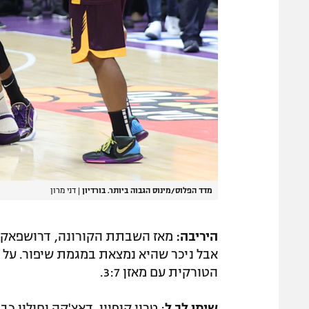
מדד הפלוס/מינוס הגבוה ביותר. בורדיון
|
דני מרון
היריבה:
מאז השבתת הקורונה, דרושפאקה ה
אבל ניכר שהיא נמצאת במגמת שיפור. על 
הטורקית עם מאזן 3:7.
שימו לב ל
: טרוי קופיין. דאצ'קה וחולון 