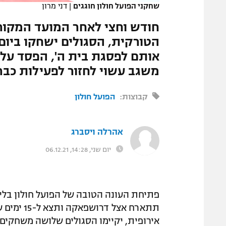
שחקני הפועל חולון חוגגים
|
דני מרון
המגזין
חודש וחצי לאחר המועד המקור
אותם לפסגת בית ה', הפסד עלו
משגב עשוי לחזור לפעילות כב
קבוצות:
הפועל חולון
אהרלה ויסברג
יום שני, 14:28, 06.12.21
תתארח אצל
אירופית, יקיימו הסגולים שלושה משחקים 