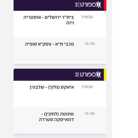
עכשיו
בית"ר ירושלים - אוסטריה
וינה
12:10
מכבי ת"א - צסק"א סופיה
עכשיו
איאקס (גלוך) - שלבורן
11:30
טוונטה (למקין) -
דונאיסקה סטרדה