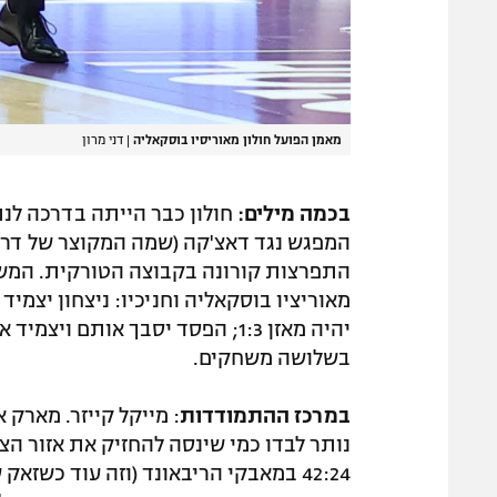
מאמן הפועל חולון מאוריסיו בוסקאליה
|
דני מרון
בכמה מילים:
חולון כבר הייתה בדרכה לנת
המפגש נגד דאצ'קה (שמה המקוצר של דרו
התפרצות קורונה בקבוצה הטורקית. המשח
מאוריציו בוסקאליה וחניכיו: ניצחון יצמי
יהיה מאזן 1:3; הפסד יסבך אותם 
בשלושה משחקים.
במרכז ההתמודדות
: מייקל קייזר. מארק 
נותר לבדו כמי שינסה להחזיק את אזור ה
42:24 במאבקי הריבאונד (וזה עוד כשז