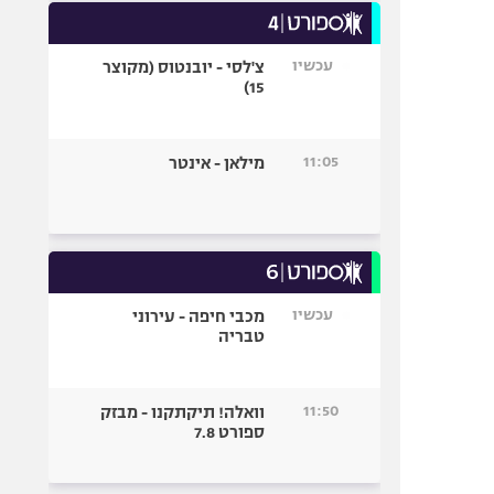
עכשיו
צ'לסי - יובנטוס (מקוצר
15)
11:05
מילאן - אינטר
עכשיו
מכבי חיפה - עירוני
טבריה
11:50
וואלה! תיקתקנו - מבזק
ספורט 7.8