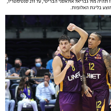
חוזרים ב-28 דקות. עיקר ההתמודדות שלו תהיה מול גבריאל אולאסני הבריטי, על 211 סנטימטריו,