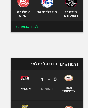
טורונטו
פילדלפיה 76
אטלנטה
ראפטורס
הוקס
לכל הקבוצות >
משחקים
כדורסל עולמי
4
-
0
פ.ס.ו
הסתיים
אלקמאר
איינדהובן