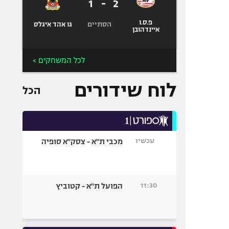
1
-
2
פ.ס.ו
הסתיים
גו אהד איגלס
איינדהובן
לכל המשחקים >
לוח שידורים
הכל
עכשיו
מכבי ת"א - צסק"א סופיה
11:30
הפועל ת"א - קטוביץ