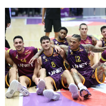
ל אביב
ליגה טורקית
תל אביב
ליגה סינית
חיפה
ליגה ברזילאית
באר שבע
ליגות נוספות
תניה
דה