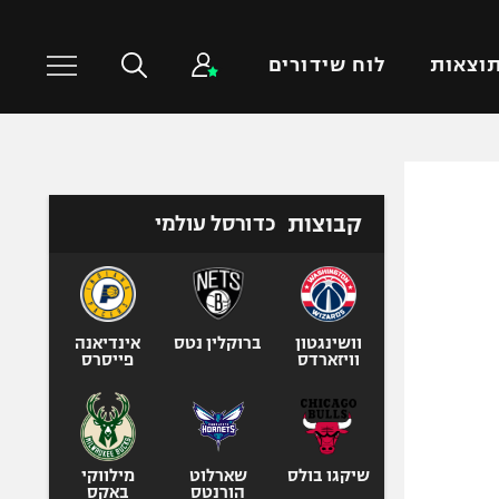
וצאות
לוח שידורים
כדורסל עולמי
ענפים נוספים
קבוצות
כדורסל עולמי
NBA
טניס
יורוליג
כדוריד
יורוקאפ
כדורעף
שחייה
וושינגטון
ברוקלין נטס
אינדיאנה
וויזארדס
פייסרס
ג'ודו
אגרוף
ספורט אולימפי
UFC
שיקגו בולס
שארלוט
מילווקי
הורנטס
באקס