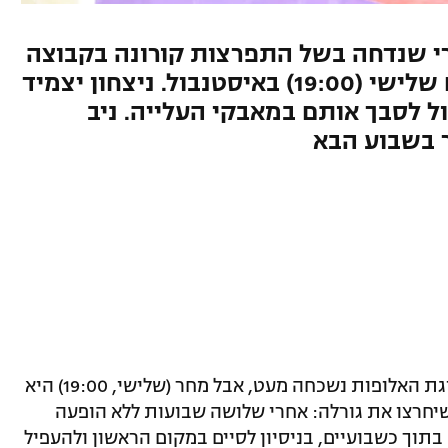
י שנדחה בשל התפרצות קורונה בקבוצה
הטורקית, הסגולים ישחקו ביום שלישי (19:00) באיסטנבול. ניצחון יצמיד
ל לסבך אותם במאבקי העלייה. ניב
ר בשבוע הבא
פתיחת העונה הטובה של הפועל חולון בליגת האלופות נשכחה מעט, אבל מחר (שלישי, 19:00) היא
 דרושפאקה ותצא ל-15 ימים שיחרצו את גורלה: אחרי שלושה שבועות ללא הופעה
בתוך כשבועיים, בניסיון לסיים במקום הראשון ולהעפיל