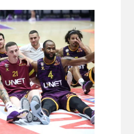
משתתפים וזוכים בפרסים
מכבי ת
הפועל 
תקנון משתתפים וזוכים בפרסים
הפועל 
תקנון עבור פעילות אלקטרה
הפועל 
תקנון עבור פעילות ספורט 1 – "מרלן"
מכבי נ
טניס
בני יהו
גיימינג E-Sports
תנאי שימוש
מדיניות פרטיות
תקנון פעילות ספורט 1
רשיון להקרנה פומבית לבית עסק
הצטרפות לחבילת הערוצים
לוח דרושים – ג'ובנט
תגיות