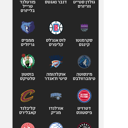
גולדן סטייט
דנבר נאגטס
פורטלנד
ווריורס
טרייל
בלייזרס
סקרמנטו
לוס אנג'לס
ממפיס
קינגס
קליפרס
גריזליס
מינסוטה
אוקלהומה
בוסטון
טימברוולבס
סיטי ת'אנדר
סלטיקס
דטרויט
אורלנדו
קליבלנד
פיסטונס
מג'יק
קאבלירס