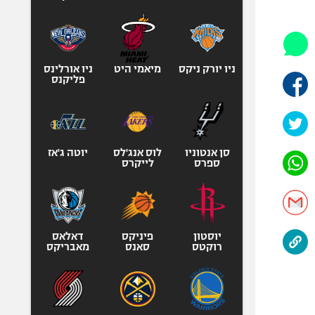
היאבקות WWE
אופניים
ספורט מוטורי
כדורמים
ניו יורק ניקס
מיאמי היט
ניו אורלינס
פליקנס
פוטבול אמריקאי NFL
בייסבול MLB
ספורט אתגרי
ואקסטרים
סן אנטוניו
לוס אנג'לס
יוטה ג'אז
ספרס
לייקרס
אומנויות לחימה
גיימינג E-Sports
יוסטון
פיניקס
דאלאס
רוקטס
סאנס
מאבריקס