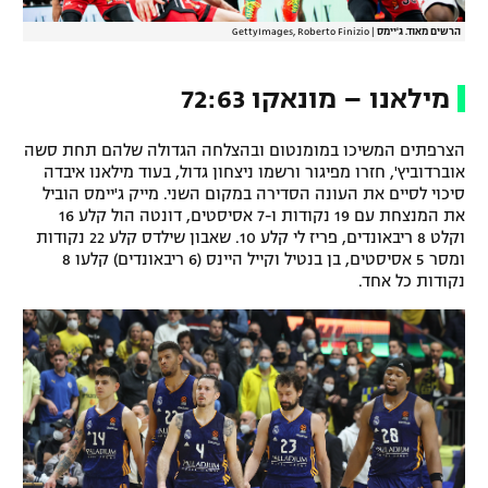
רשיון להקרנה פומבית לבית עסק
הרשים מאוד. ג'יימס
|
GettyImages, Roberto Finizio
הצטרפות לחבילת הערוצים
מילאנו – מונאקו 72:63
לוח דרושים – ג'ובנט
הצרפתים המשיכו במומנטום ובהצלחה הגדולה שלהם תחת סשה
אוברדוביץ', חזרו מפיגור ורשמו ניצחון גדול, בעוד מילאנו איבדה
תגיות
סיכוי לסיים את העונה הסדירה במקום השני. מייק ג'יימס הוביל
את המנצחת עם 19 נקודות ו-7 אסיסטים, דונטה הול קלע 16
המגזין
וקלט 8 ריבאונדים, פריז לי קלע 10. שאבון שילדס קלע 22 נקודות
ומסר 5 אסיסטים, בן בנטיל וקייל היינס (6 ריבאונדים) קלעו 8
נקודות כל אחד.