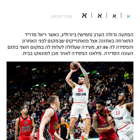
"מחצית בשכונה" – פודקאסט
אופניים
א
א
א
א
(גודל טקסט)
ספורט מוטורי
משתתפים וזוכים בפרסים
הפתעה גדולה הערב (חמישי) ביורוליג, כאשר ריאל מדריד
התארחה באתונה אצל פנאתנייקוס שבמקום לפני האחרון
כדורמים
והפסידה לה 87:86, מעידה שעלולה לעלות לה במקום השני בתום
תקנון משתתפים וזוכים בפרסים
טניס
העונה הסדירה. מילאנו הפסידה לאחר מכן למונאקו בבית.
פוטבול אמריקאי NFL
תקנון עבור פעילות אלקטרה
גיימינג E-Sports
בייסבול MLB
תקנון עבור פעילות ספורט 1 – "מרלן"
ספורט אתגרי ואקסטרים
תנאי שימוש
אומנויות לחימה
מדיניות פרטיות
גיימינג E-Sports
תקנון פעילות ספורט 1