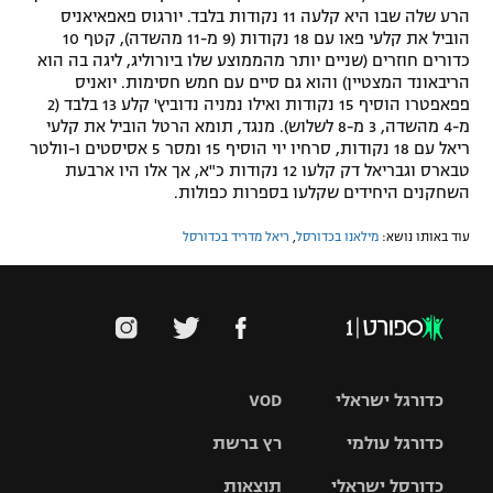
הרע שלה שבו היא קלעה 11 נקודות בלבד. יורגוס פאפאיאניס
הוביל את קלעי פאו עם 18 נקודות (9 מ-11 מהשדה), קטף 10
כדורים חוזרים (שניים יותר מהממוצע שלו ביורוליג, ליגה בה הוא
הריבאונד המצטיין) והוא גם סיים עם חמש חסימות. יואניס
פפאפטרו הוסיף 15 נקודות ואילו נמניה נדוביץ' קלע 13 בלבד (2
מ-4 מהשדה, 3 מ-8 לשלוש). מנגד, תומא הרטל הוביל את קלעי
ריאל עם 18 נקודות, סרחיו יוי הוסיף 15 ומסר 5 אסיסטים ו-וולטר
טבארס וגבריאל דק קלעו 12 נקודות כ"א, אך אלו היו ארבעת
השחקנים היחידים שקלעו בספרות כפולות.
עוד באותו נושא:
מילאנו בכדורסל
,
ריאל מדריד בכדורסל
כדורגל ישראלי
VOD
כדורגל עולמי
רץ ברשת
ליגת העל
כדורסל ישראלי
תוצאות