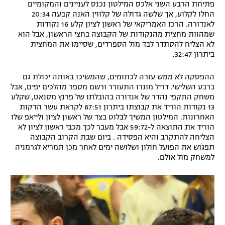
פתיחת הרבע השני אלכס המילטון נכנס לעניינים והמקומיים
רשיון להקרנה פומבית לבית עסק
החלו לקלוע, אך שלשה גדולה של קלווין האנה קבעה 20:34
לאנדורה. הרכז האמריקאי של ראשון לציון קלע 16 נקודות
שמהוות מחצית מהנקודות של הקבוצה בחצי הראשון, אבל הוא
הצטרפות לחבילת הערוצים
לא הצליח להסתדר לבד מול הספרדים, שסיימו את המחצית
ביתרון 32:47.
לוח דרושים – ג'ובנט
ההפסקה לא ממש עזרה לכתומים, שהמשיכו באותה יכולת גם
תגיות
ברבע השלישי. דריל מונרו התעורר ורשם מספר מהלכים יפים, אבל
משחק התקפי נהדר של אנדורה בהובלתו של פרנץ מסנאט, שקלע
13 נקודות הוריד את קבוצתו ביתרון 67:51 לקראת עשר הדקות
המגזין
האחרונות. המילטון המשיך לבלוט בצד של ראשון לציון ולייאפ שלו
הוריד את התוצאה ל-59:72 אבל מעבר לכך מכבי ראשון לציון לא
הצליחה להתקרב והיא הפסידה . ביום שבת הקרוב הקבוצה
תפגוש את הפועל חולון ושלושה ימים לאחר מכן תמריא לגרמניה
למשחק מול אולם.