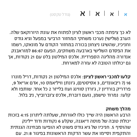
"מחצית בשכונה" – פודקאסט
א
א
אופניים
א
א
(גודל טקסט)
ספורט מוטורי
משתתפים וזוכים בפרסים
לא כך ציפתה מכבי ראשון לציון לפתוח את עונת היורוקאפ שלה.
הערב (שלישי) נערכו משחקי המחזור הרביעי במפעל וגיא גודס
כדורמים
וחניכיו, שהשיגו ניצחון בכורה במחזור הקודם על מונאקו, רשמו
תקנון משתתפים וזוכים בפרסים
טניס
את הפסדם השלישי בארבעה משחקים, הפעם 86:67 למוראבנק
פוטבול אמריקאי NFL
אנדורה מהליגה הספרדית. אלכס המילטון בלט עם 21 נקודות, אך
תקנון עבור פעילות אלקטרה
גם יכולתו הטובה לא עזרה למארחת.
גיימינג E-Sports
בייסבול MLB
תקנון עבור פעילות ספורט 1 – "מרלן"
קלעו למכבי ראשון לציון:
אלכס המילטון 21 נקודות, דריל מונרו
16 (7 ריבאונדים, 3 אסיסטים), ג'ונתן וויליאמס 10, אדם אריאל 9,
ספורט אתגרי ואקסטרים
פרדריק בורדיון 7, ג'ורדן סווינג ועוז בלייזר 2 כל אחד. שותפו ולא
תנאי שימוש
קלעו: נמרוד טישמן, נועם דוברת, אלכס צ'וברוביץ', ניב בלול.
אומנויות לחימה
מהלך משחק
מדיניות פרטיות
הרבע הראשון היה שייך כולו לאורחת, שעלתה ליתרון 4:15 בזכות
גיימינג E-Sports
יכולת טובה של מוסה דיאגנה, שקלע 6 נקודות ודוד יילינק
שהוסיף 5. חניכיו של גיא גודס פשוט לא הופיעו מבחינה הגנתית
תקנון פעילות ספורט 1
והתקפית וסיימו את עשר הדקות הראשונות בפיגור 21:8. עם