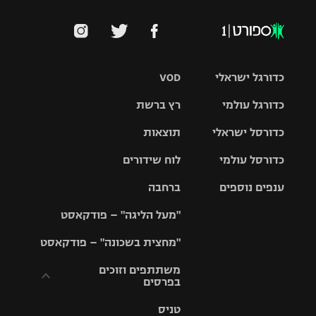
כדורגל ישראלי
VOD
כדורגל עולמי
רץ ברשת
ליגת העל
כדורסל ישראלי
תוצאות
ליגת
ליגה לאומית
האלופות
כדורסל עולמי
לוח שידורים
ליגת ווינר
סל
גביע הטוטו
ענפים נוספים
ברחבה
ליגה
NBA
אירופית
"מעל הליגה" – פודקאסט
ליגה לאומית
ליגיונרים
טניס
יורוליג
ליגה אנגלית
"מחצית בשכונה" – פודקאסט
כדורסל נשים
גביע המדינה
כדוריד
יורוקאפ
ליגה גרמנית
משתתפים וזוכים
בפרסים
מכבי תל
נבחרת
כדורעף
אביב
ישראל
ליגה
טניס
ספרדית