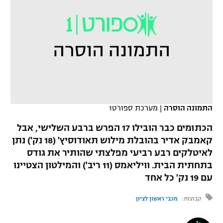
כדורסל נשים
נבחרת ישראל
יורוליג
ליגה ספרדית
טניס
VOD
מכבי תל אביב
מכבי חיפה
יורוקאפ
ליגה איטלקית
כדוריד
הפועל חולון
בית"ר ירושלים
רץ ברשת
ליגה צרפתית
כדורעף
הפועל ירושלים
מכבי תל אביב
ליגה הולנדית
שחייה
תוצאות
דני אבדיה
התמונה הוסרה
|
מערכת ספורט1
הפועל תל אביב
ליגה טורקית
ג'ודו
הכתומים כבר הובילו 17 הפרש ברבע השלישי, אבל
הפועל חיפה
לוח שידורים
קאמבק אדיר בהובלת מילוש תאודוסיץ' (18 נק') נתן
ליגה סינית
אגרוף
לאיטלקים רבע רביעי מפלצתי שהותיר את גודס
הפועל באר שבע
בתחתית הבית. וויליאמס (11 ריב') והמילטון הצטיינו
ליגה ברזילאית
ברחבה
ספורט אולימפי
עם 19 נק' כל אחד
מכבי נתניה
ליגות נוספות
UFC
קבוצות:
מכבי ראשון לציון
"מעל הליגה" – פודקאסט
בני יהודה
היאבקות WWE