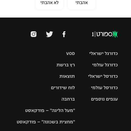
אהבתי
לא אהבתי
כדורגל ישראלי
VOD
כדורגל עולמי
רץ ברשת
ליגת העל
כדורסל ישראלי
תוצאות
ליגת
ליגה לאומית
האלופות
כדורסל עולמי
לוח שידורים
ליגת ווינר
סל
גביע הטוטו
ענפים נוספים
ברחבה
ליגה
NBA
אירופית
"מעל הליגה" – פודקאסט
ליגה לאומית
ליגיונרים
טניס
יורוליג
ליגה אנגלית
"מחצית בשכונה" – פודקאסט
כדורסל נשים
גביע המדינה
כדוריד