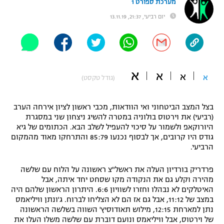
מערכת ספורט 1
"מחצית בשכונה" – פודקאסט
יום רביעי, 21:37, 13.11.19
אופניים
ספורט מוטורי
משתתפים וזוכים בפרסים
כדורמים
א
א
א
תקנון משתתפים וזוכים בפרסים
א
(גודל טקסט)
טניס
פוטבול אמריקאי NFL
תקנון עבור פעילות אלקטרה
בצל המצב הביטחוני ואי הוודאות, מכבי ראשון לציון אירחה הערב
גיימינג E-Sports
בייסבול MLB
(רביעי) את וירטוס בולוניה במטרה להשיג ניצחון שני במסגרת
תקנון עבור פעילות ספורט 1 – "מרלן"
היורוקאפ ולשמור על סיכוי להעפיל לשלב הבא. הכתומים של גיא
גודס היו קרובים, אך לבסוף נכנעו 85:79 והתרחקו מאוד מהמקום
ספורט אתגרי ואקסטרים
הרביעי.
תנאי שימוש
אומנויות לחימה
פרדריק בורדיון העלה את ראשל"צ ראשונה על הלוח עם שלשה
מהירה וקלע גם את הנקודה מקו שסחט יחד איתה, אבל
מדיניות פרטיות
גיימינג E-Sports
האיטלקים לא נבהלו וחזרו לשוויון 6:6. היתרון הראשון שלהם היה
במצב של 11:12, אבל גם אז הם לא הצליחו לברוח. ג'ונתן וויליאמס
נתן למארחת 12:15, מילוש תאודוסיץ' השווה בשלשה הראשונה
תקנון פעילות ספורט 1
של וירטוס, אבל וויליאמס ונועם דוברת עם שלשה משלו העלו את