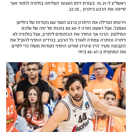
ראשל"צ ל-15:21. בעזרת וינס האנטר הצליחה בולוניה לחזור ואף
רשיון להקרנה פומבית לבית עסק
סיימה את הרבע ביתרון , 22:25.
הצטרפות לחבילת הערוצים
וירטוס הגדילה את היתרון ברבע השני עם נקודות של ג'וליאן
גאמבל, אבל ראשון חזרה ל-30:30 בזכות סל יפה של אלכס
המילטון. הרכז אף החזיר את הכתומים ליתרון, אבל בולוניה לא
לוח דרושים – ג'ובנט
ויתרה ונותרה צמודה לאורך כל הרבע. בורדיון הוסיף להוביל את
הקבוצה מעיר היין וג'ורדן סווינג הוסיף נקודות משלו כדי לסיים
תגיות
את המחצית ב-45:47 ביתי.
המגזין