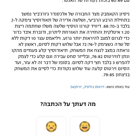
עם 60:69 בזכות נקודות של האנטר.
ניסיון הקאמבק מצד החבורה של אלכסנדר ג'ורג'ביץ' נמשך
בתחילת הרבע הרביעי, ושלשה אדירה של תאודוסיץ' צימקה ל-2
בלבד ב-68:70. דיוויד קורנו הוסיף שלשה משלו שחתמה ריצת
1:20 איטלקית והחזירה את האורחת ליתרון, ודוברת איבד כדור
כדי לגרום למצב להיראות יותר גרוע. ויליאמס עצר 10 דקות ללא
סל שדה כשצימק ל-72:76 אבל שלוש דקות לסיום, ראשון לא
נראתה במצב לנצח את המשחק. תיאודוסיץ' קלע פעמיים מהקו
ונתן לווירטוס 76:82, ובלייזר סחט עבירה וגם קלע כדי לצמק
להפרש 3 בלבד חצי דקה לסיום. בסופו של דבר זה לא עזר, ועד
הסיום וירטוס קלעה עוד שלוש נקודות כדי לסיים את המשחק
בניצחון 79:85.
עוד באותו נושא:
וירטוס בולוניה
,
יורוקאפ
מה דעתך על הכתבה?