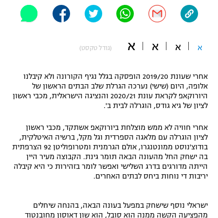
"מחצית בשכונה" – פודקאסט
אופניים
א
ספורט מוטורי
א
משתתפים וזוכים בפרסים
א
א
(גודל טקסט)
כדורמים
תקנון משתתפים וזוכים בפרסים
אחרי שעונת 2019/20 הופסקה בגלל נגיף הקורונה ולא קיבלנו
טניס
אלופה, היום (שישי) נערכה הגרלת שלב הבתים הראשון של
פוטבול אמריקאי NFL
היורוקאפ לקראת עונת 2020/21 והנציגה הישראלית, מכבי ראשון
תקנון עבור פעילות אלקטרה
לציון של גיא גודס, הוגרלה לבית ב'.
גיימינג E-Sports
בייסבול MLB
תקנון עבור פעילות ספורט 1 – "מרלן"
אחרי חוויה לא ממש מוצלחת ביורוקאפ אשתקד, מכבי ראשון
ספורט אתגרי ואקסטרים
לציון הוגרלה עם מלאגה הספרדית וגל מקל, ברשיה האיטלקית,
תנאי שימוש
בודוצ'נוסט ממונטנגרו, אולם הגרמנית ומטרופוליטן 92 הצרפתית
בה ישחק החל מהעונה הבאה תומר גינת. הקבוצה מעיר היין
אומנויות לחימה
הייתה מדורגים בדרג השלישי ואפשר לומר בזהירות כי היא קיבלה
יריבות די נוחות ביחס לבתים האחרים.
מדיניות פרטיות
גיימינג E-Sports
ישראלי נוסף שישחק במפעל בעונה הבאה, בהנחה שיחלים
תקנון פעילות ספורט 1
מהפציעה הקשה ממנה הוא סובל, הוא שון דאוסון מחובנטוד