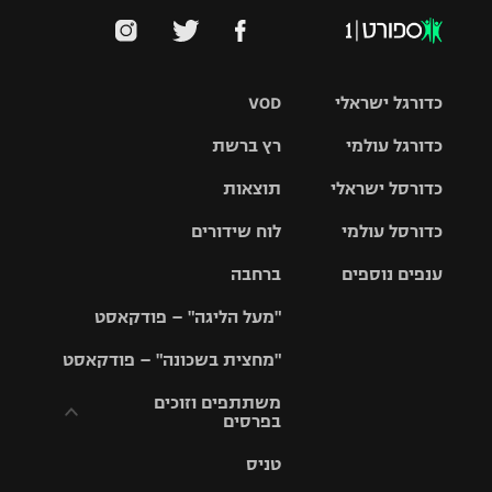
כדורגל ישראלי
VOD
כדורגל עולמי
רץ ברשת
ליגת העל
כדורסל ישראלי
תוצאות
ליגת
ליגה לאומית
האלופות
כדורסל עולמי
לוח שידורים
ליגת ווינר
סל
גביע הטוטו
ענפים נוספים
ברחבה
ליגה
NBA
אירופית
"מעל הליגה" – פודקאסט
ליגה לאומית
ליגיונרים
טניס
יורוליג
ליגה אנגלית
"מחצית בשכונה" – פודקאסט
כדורסל נשים
גביע המדינה
כדוריד
יורוקאפ
ליגה גרמנית
משתתפים וזוכים
בפרסים
מכבי תל
נבחרת
כדורעף
אביב
ישראל
ליגה
טניס
ספרדית
תקנון משתתפים
שחייה