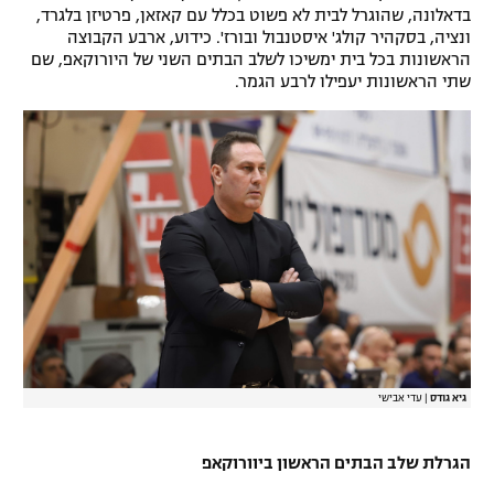
בדאלונה, שהוגרל לבית לא פשוט בכלל עם קאזאן, פרטיזן בלגרד,
רשיון להקרנה פומבית לבית עסק
ונציה, בסקהיר קולג' איסטנבול ובורז'. כידוע, ארבע הקבוצה
הראשונות בכל בית ימשיכו לשלב הבתים השני של היורוקאפ, שם
הצטרפות לחבילת הערוצים
שתי הראשונות יעפילו לרבע הגמר.
לוח דרושים – ג'ובנט
תגיות
המגזין
גיא גודס
|
עדי אבישי
הגרלת שלב הבתים הראשון ביוורוקאפ