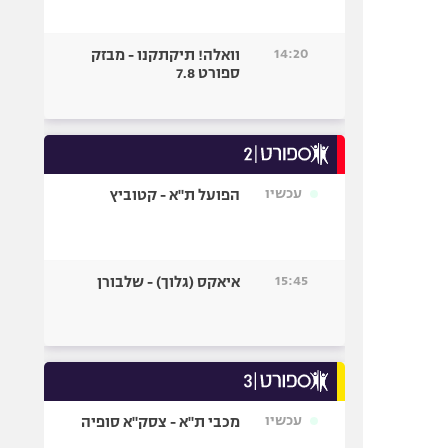
14:20
וואלה! תיקתקנו - מבזק
ספורט 7.8
עכשיו
הפועל ת"א - קטוביץ
15:45
איאקס (גלוך) - שלבורן
עכשיו
מכבי ת"א - צסק"א סופיה