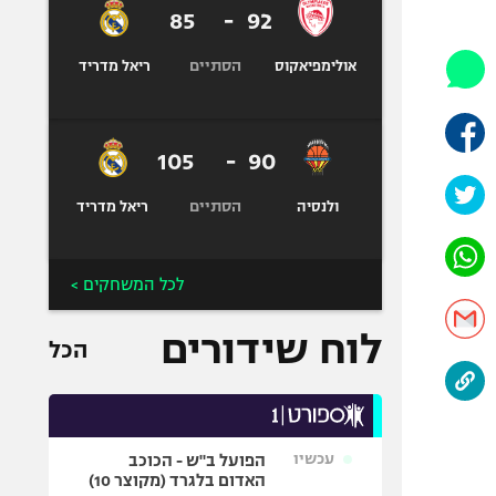
היאבקות WWE
85
-
92
אופניים
הסתיים
אולימפיאקוס
ריאל מדריד
ספורט מוטורי
כדורמים
פוטבול אמריקאי NFL
105
-
90
בייסבול MLB
הסתיים
ספורט אתגרי
ולנסיה
ריאל מדריד
ואקסטרים
אומנויות לחימה
לכל המשחקים >
גיימינג E-Sports
לוח שידורים
הכל
עכשיו
הפועל ב"ש - הכוכב
האדום בלגרד (מקוצר 10)