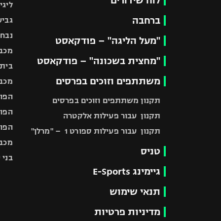
לוח שידורים
ליגי
ברחבה
גביע
נבחר
"מעל הליגה" – פודקאסט
מכבי
"מחצית בשכונה" – פודקאסט
בית"
משתתפים וזוכים בפרסים
מכבי
הפוע
תקנון משתתפים וזוכים בפרסים
הפוע
תקנון עבור פעילות אלקטרה
הפוע
תקנון עבור פעילות ספורט 1 – "מרלן"
מכבי
טניס
בני 
גיימינג E-Sports
תנאי שימוש
מדיניות פרטיות