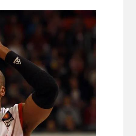
משתתפים וזוכים בפרסים
מכבי ת
הפועל 
תקנון משתתפים וזוכים בפרסים
הפועל 
תקנון עבור פעילות אלקטרה
הפועל 
תקנון עבור פעילות ספורט 1 – "מרלן"
מכבי נ
טניס
בני יהו
גיימינג E-Sports
תנאי שימוש
מדיניות פרטיות
תקנון פעילות ספורט 1
רשיון להקרנה פומבית לבית עסק
הצטרפות לחבילת הערוצים
לוח דרושים – ג'ובנט
תגיות