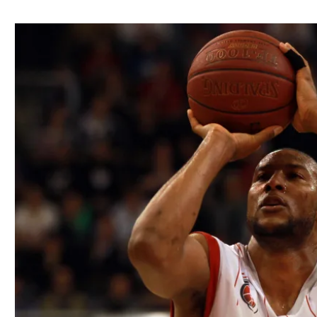
ל אביב
ליגה טורקית
תל אביב
ליגה סינית
חיפה
ליגה ברזילאית
באר שבע
ליגות נוספות
תניה
דה