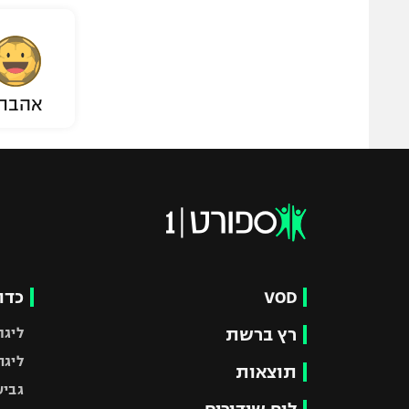
אהבת
VOD
כדו
רץ ברשת
ליגת
ליגה
תוצאות
גביע