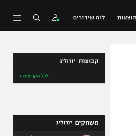
וצאות
לוח שידורים
כדורסל עולמי
ענפים נוספים
קבוצות
יורוליג
NBA
טניס
יורוליג
כדוריד
לכל הקבוצות >
יורוקאפ
כדורעף
שחייה
ג'ודו
אגרוף
ספורט אולימפי
משחקים
יורוליג
UFC