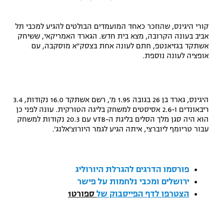
"מחצית בשכונה" – פודקאסט
אופניים
קורי היגינס, שהוזכר כאחד המועמדים הבולטים להגיע למכבי תל
אביב בעונה הקרובה, מצא בית חדש. הגארד האמריקאי, ששיחק
ספורט מוטורי
משתתפים וזוכים בפרסים
אשתקד בגזיאנטפ, חתם לעונה אחת בצסק"א מוסקבה, עם
אופציה לעונה נוספת.
כדורמים
תקנון משתתפים וזוכים בפרסים
טניס
פוטבול אמריקאי NFL
תקנון עבור פעילות אלקטרה
היגינס, גארד בן 26 בגובה 1.95 מ', רשם אשתקד 16.0 נקודות, 3.4
ריבאונדים ו-2.6 אסיסטים למשחק בליגה הטורקית. עונה לפני כן
גיימינג E-Sports
בייסבול MLB
הוא היה סגן מלך הסלים בליגת ה-
VTB
עם 20.3 נקודות למשחק
תקנון עבור פעילות ספורט 1 – "מרלן"
עבור טריומף ליוברצי, איתה הגיע לגמר היורוצ'אלנג'.
ספורט אתגרי ואקסטרים
תנאי שימוש
אומנויות לחימה
פורסמו הדרגים להגרלת היורוליג
מדיניות פרטיות
ירושלים ומכבי נלחמות על פישר
גיימינג E-Sports
הצטרפו לדף הפייסבוק של
ספורט1
תקנון פעילות ספורט 1