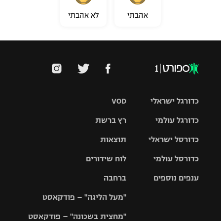
אהבתי
לא אהבתי
כדורגל ישראלי
VOD
כדורגל עולמי
רץ ברשת
ליגת העל
כדורסל ישראלי
תוצאות
ליגת
ליגה לאומית
האלופות
כדורסל עולמי
לוח שידורים
ליגת ווינר
סל
גביע הטוטו
ענפים נוספים
ברחבה
ליגה
NBA
אירופית
"מעל הליגה" – פודקאסט
ליגה לאומית
ליגיונרים
טניס
יורוליג
ליגה אנגלית
"מחצית בשכונה" – פודקאסט