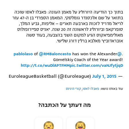
רשיון להקרנה פומבית לבית עסק
בתוך כך הודיעה היורוליג על מאמן העונה: פאבלו לאסו שזכה
בתואר על שם אלכסנדר גומלסקי. המאמן הספרדי בן ה-47 עזר
הצטרפות לחבילת הערוצים
לריאל מדריד לזכות בארבעה תארים – אליפות, גביע המלך,
סופרקאפ וביורוליג לראשונה זה 20 שנה. יאניס ספיירופולוס
לוח דרושים – ג'ובנט
מאולימפיאקוס הגיע למקום השני בהצבעה, בעוד סשה
אובראדוביץ' מאלבא ברלין דורג שלישי.
תגיות
of
@RMBaloncesto
has won the Alexander
@pablolaso
.
Gomelskiy Coach of the Year award!
המגזין
http://t.co/wuDlAPTFMM
pic.twitter.com/vaNJfytjqD
July 1, 2015
— EuroleagueBasketball (@Euroleague)
עוד באותו נושא:
פאבלו לאסו
,
קורי היגינס
מה דעתך על הכתבה?