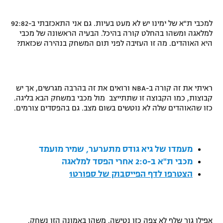
"מחצית בשכונה" – פודקאסט
אופניים
למכבי ת"א של ימינו יש לא מעט בעיות. גם אני התאכזבתי ב-92:82
למלאגה ומשהו בהחלט קורה בהיכל. הבעיה הראשונה של מכבי
היא האוהדים. מה זו העזיבה לפני תום המשחק בנהירה שכזאת?
ספורט מוטורי
משתתפים וזוכים בפרסים
כדורמים
תקנון משתתפים וזוכים בפרסים
טניס
ראיתי את זה קורה ב-
NBA
ורואים את זה בהרבה מגרשים, אך יש
פוטבול אמריקאי NFL
קבוצות, כמו הקבוצה זו שתתייצב מול מכבי במשחק הבא בליגה.
תקנון עבור פעילות אלקטרה
כזו שהאוהדים שלה לא נוטשים בשום מצב. גם בהפסדים צורמים.
גיימינג E-Sports
בייסבול MLB
תקנון עבור פעילות ספורט 1 – "מרלן"
ספורט אתגרי ואקסטרים
תנאי שימוש
מעמדו של גיא גודס מתערער, שמיר מועמד
מכבי ת"א ב-2:0 אחרי הפסד למלאגה
אומנויות לחימה
הצטרפו לדף הפייסבוק של ספורט1
מדיניות פרטיות
גיימינג E-Sports
תקנון פעילות ספורט 1
אפילו גור שלף לא צפה כזו נטישה. משהו באמונה הזו נשחק.