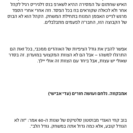
האיש שחתום על המסירה ההיא לשארפ בנס ז'לגיריס רגיל לקהל
רשיון להקרנה פומבית לבית עסק
אחר ולא לכאלה שקוראים בוז בכל הפסד. וזה אחרי אחרי הספד
מרגש לנייט האפמן המנוח בתחילת המשחק. הקהל הוא לא הבוס
הצטרפות לחבילת הערוצים
של הקבוצה הזו, החבר'ה לפעמים מתבלבלים.
לוח דרושים – ג'ובנט
אפשר להבין את גודל הציפיות של האוהדים ממכבי, בכל זאת הם
תגיות
התרגלו למשהו – אבל הם לא הצוות המקצועי במועדון. זה בסדר
שאולי יש עצות, אבל ביחד עם הצוות זה אולי יילך.
המגזין
אמבקווה. נלחם ועושה חורים (עדי אבישי)
בוב קוזי האגדי מבוסטון סלטיקס של שנות ה-60 אמר: "זה לא
הגודל קובע, אלא כמה גדול אתה במשחק. גודל הלב".