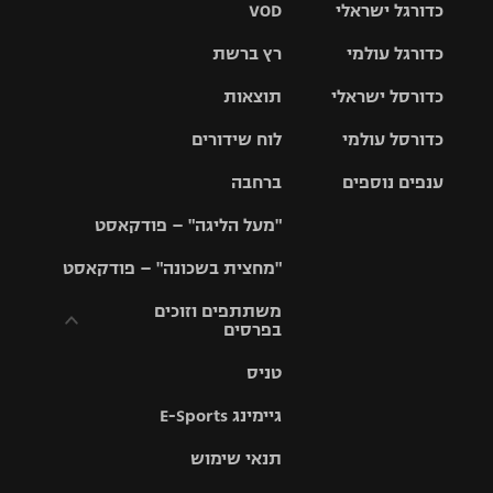
כדורגל ישראלי
VOD
כדורגל עולמי
רץ ברשת
ליגת העל
כדורסל ישראלי
תוצאות
ליגת
ליגה לאומית
האלופות
כדורסל עולמי
לוח שידורים
ליגת ווינר
סל
גביע הטוטו
ענפים נוספים
ברחבה
ליגה
NBA
אירופית
"מעל הליגה" – פודקאסט
ליגה לאומית
ליגיונרים
טניס
יורוליג
ליגה אנגלית
"מחצית בשכונה" – פודקאסט
כדורסל נשים
גביע המדינה
כדוריד
יורוקאפ
ליגה גרמנית
משתתפים וזוכים
בפרסים
מכבי תל
נבחרת
כדורעף
אביב
ישראל
ליגה
טניס
ספרדית
תקנון משתתפים
שחייה
הפועל חולון
מכבי חיפה
וזוכים בפרסים
גיימינג E-Sports
ליגה
איטלקית
ג'ודו
הפועל
בית"ר
תנאי שימוש
תקנון עבור פעילות
ירושלים
ירושלים
אלקטרה